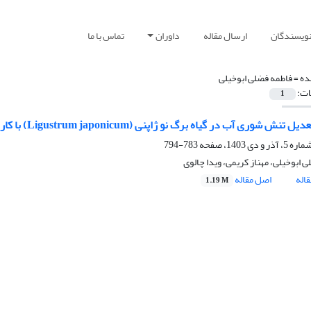
نویسندگان
ارسال مقاله
داوران
تماس با ما
ده =
فاطمه فضلی ابوخیلی
ات:
1
نش شوری آب در گیاه برگ نو ژاپنی (Ligustrum japonicum) با کاربرد اسید هیومیک
783-794
 ابوخیلی، مهناز کریمی، ویدا چالوی
اله
اصل مقاله
1.19 M