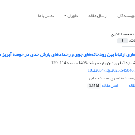
نویسندگان
ارسال مقاله
داوران
تماس با ما
ده =
صبا نادری
ات:
1
آماری ارتباط بین رودخانه‌های جوی و رخدادهای بارش حدی در حوضه آبریز د
114-129
10.22034/idj.2025.545846
، مجید منتصری، سمیه حجابی
اله
اصل مقاله
3.35 M