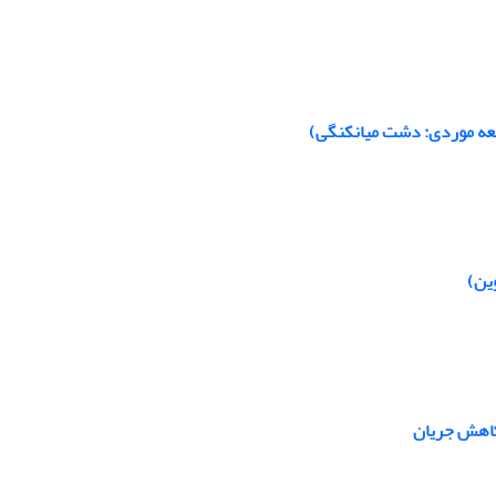
لعه موردی: دشت میانکنگی)
وین)
 کاهش جریان