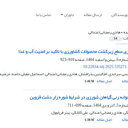
نویسندگان
ارسال مقاله
داوران
تماس با ما
ده =
هادی رمضانی اعتدالی
ات:
14
زی سطح زیرکشت محصولات کشاورزی با تاکید بر امنیت آب و غذا
910-923
10.22034/idj.2025.535271
سی سرحدی، ام البنین بذرافشان، هادی رمضانی اعتدالی، اسماعیل مقبلی دامنه، مرضیه
اله
اصل مقاله
1.46 M
انه زنی گیاهان شورزی در شرایط شوره زار دشت قزوین
699-711
ی، هادی رمضانی اعتدالی، علی کلانکی، پیتر فن‌ا,وول
اله
اصل مقاله
1.38 M