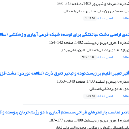
545-560
نی، محمد بی جن خان، هادی رمضانی اعتدالی
اله
اصل مقاله
1.33 M
ندی اراضی دشت میانکنگی برای توسعه شبکه فرعی آبیاری و زهکشی (مطا
142-154
 پاوه، هادی رمضانی اعتدالی، امین بمانی یزدی
اله
اصل مقاله
905.15 K
تأثیر تغییر اقلیم بر زیست‌توده و تبخیر تعرق ذرت (مطالعه موردی: دشت قز
1348-1360
دی، هادی رمضانی اعتدالی
اله
اصل مقاله
1.09 M
ادیر مناسب پارامتر‌های طراحی سیستم آبیاری با دو رژیم جریان پیوسته و
177-187
نی اعتدالی، کیوان زرعکانی، محدثه السادات فخار