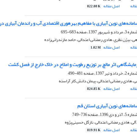
اله
اصل مقاله
822.08 K
ی نوین آبیاری با مفاهیم بهره‎وری اقتصادی آب و راندمان آبیاری در استان قزوین
683-695
ی، بیژن نظری، هادی رمضانی اعتدالی، حامد مازندرانی‌زاده
اله
اصل مقاله
1.02 M
زمایشگاهی اثر مالچ بر توزیع رطوبت و املاح در خاک خارج از فصل کشت
481-490
ی، هادی رمضانی اعتدالی، پیمان دانش کار آراسته
اله
اصل مقاله
824.85 K
امانه‌های نوین آبیاری استان قم
736-749
لی، هادی رمضانی اعتدالی، نازگل حسینی‌پژوه
اله
اصل مقاله
819.91 K