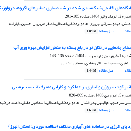
پایگاه‌های اقلیمی شبکه‌‌بندی شده در شبیه‌سازی متغیرهای اگروهیدرولوژیک
185-201
منش، مهدی سرائی تبریزی، هادی رمضانی اعتدالی، َاصغر عزیزیان، حسین بابازاده
اله
اصل مقاله
1.89 M
لاح جانمایی درختان نر در باغ پسته به منظورافزایش بهره ‏وری‏ آب
135-143
ی نظری، مسعود سلطانی، هادی رمضانی اعتدالی
اله
اصل مقاله
1.44 M
ثیر کود نیتروژن و آبیاری بر عملکرد و کارایی مصرف آب سیب‌زمینی
809-820
سی سرحدی، ام البنین بذرافشان، هادی رمضانی اعتدالی، اسماعیل مقبلی دامنه، مرضیه
اله
اصل مقاله
1.63 M
 پای انرژی در سامانه های آبیاری مختلف (مطالعه موردی: استان البرز)