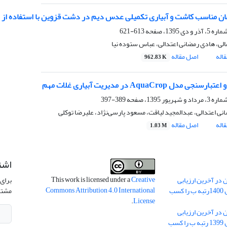
ن مناسب کاشت و آبیاری تکمیلی عدس دیم در دشت قزوین با استفاده از مدل Crop
613-621
لی، هادی رمضانی اعتدالی، عباس ستوده ‏نیا
اله
اصل مقاله
962.83 K
ی مدل AquaCrop در مدیریت آبیاری غلات مهم
389-397
ی اعتدالی، عبدالمجید لیاقت، مسعود پارسی‌نژاد، علیرضا توکلی
اله
اصل مقاله
1.03 M
اشت
This work is licensed under a
Creative
 در آخرین ارزیابی
برای 
Commons Attribution 4.0 International
نشریات علمی کشور در سال 1400رتبه ب را کسب
مشتر
.
License
 در آخرین ارزیابی
نشریات علمی کشور در سال 1399 رتبه ب را کسب