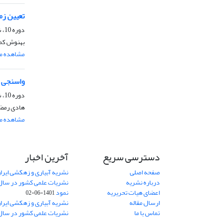
تعیین زما
دوره 10، شماره 5، آذر و دی 1395، صفحه
بهنوش کما
مشاهده مق
واسنجی و اعتبارسنج
دوره 10، شماره 3، مرداد و شهریور 1395، صفحه
هادی رمضان
مشاهده مق
دسترسی سریع
آخرین اخبار
صفحه اصلی
نشریه آبیاری و زهکشی ایران
درباره نشریه
اعضای هیات تحریریه
نمود
1401-06-02
ارسال مقاله
نشریه آبیاری و زهکشی ایران
تماس با ما