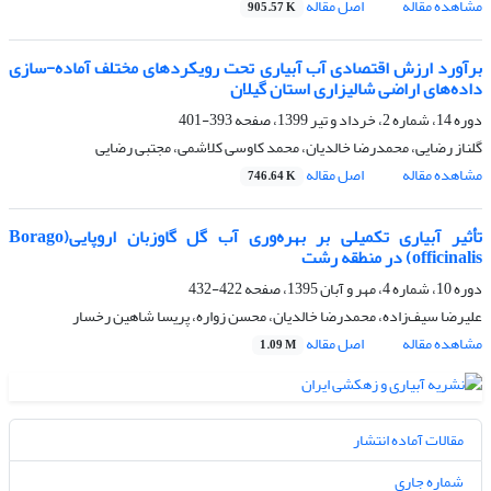
مشاهده مقاله
اصل مقاله
905.57 K
برآورد ارزش اقتصادی آب آبیاری تحت رویکردهای مختلف آماده-سازی
داده‌های اراضی شالیزاری استان گیلان
دوره 14، شماره 2، خرداد و تیر 1399، صفحه
393-401
گلناز رضایی، محمدرضا خالدیان، محمد کاوسی کلاشمی، مجتبی رضایی
مشاهده مقاله
اصل مقاله
746.64 K
تأثیر آبیاری تکمیلی بر بهره‌وری آب گل گاوزبان اروپایی(Borago
officinalis) در منطقه رشت
دوره 10، شماره 4، مهر و آبان 1395، صفحه
422-432
علیرضا سیف‌زاده، محمد‌رضا خالدیان، محسن زواره، پریسا شاهین رخسار
مشاهده مقاله
اصل مقاله
1.09 M
مقالات آماده انتشار
شماره جاری