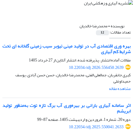
نویسنده =
محمدرضا خالدیان
تعداد مقالات:
12
بهره وری اقتصادی آب در تولید مینی تیوبر سیب زمینی گلخانه ای تحت
شرایط کم آبیاری
مقالات آماده انتشار، پذیرفته شده، انتشار آنلاین از
27 خرداد 1405
10.22034/idj.2026.556450.2639
کبری جانقربان، جمالعلی الفتی، محمدرضا خالدیان، حسن حسن آبادی، یوسف
حمیداوغلی
مشاهده مقاله
اثر سامانه آبیاری بارانی بر بهره‌وری آب برگ تازه توت به‌منظور تولید
ابریشم
دوره 20، شماره 1، فروردین و اردیبهشت 1405، صفحه
87-99
10.22034/idj.2025.550041.2633