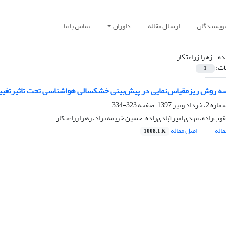
نویسندگان
ارسال مقاله
داوران
تماس با ما
ده =
زهرا زراعتکار
ات:
1
سه روش ریزمقیاس‌نمایی در پیش‌بینی خشکسالی هواشناسی تحت تاثیرتغیی
323-334
ب‌زاده، مهدی امیرآبادی‌زاده، حسین خزیمه نژاد، زهرا زراعتکار
اله
اصل مقاله
1008.1 K