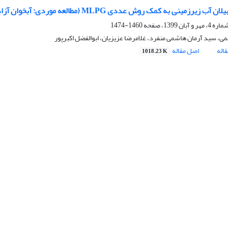
 زیرزمینی به کمک روش عددی MLPG (مطالعه موردی: آبخوان آزاد بیرجند)
1460-1474
ی، سید آرمان هاشمی منفرد، غلامرضا عزیزیان، ابوالفضل اکبرپور
اله
اصل مقاله
1018.23 K