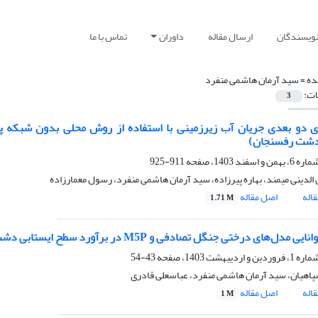
نویسندگان
ارسال مقاله
داوران
تماس با ما
ده =
سید آرمان هاشمی منفرد
ات:
3
دشت رفسنجان)
911-925
الدینی میمند، بهاره پیرزاده، سید آرمان هاشمی منفرد، رسول معمارزاده
اله
اصل مقاله
1.71 M
های‌ درختی جنگل تصادفی و M5P در برآورد سطح ایستابی دشت سراوان با استفاده از داده‌های هواشناسی
43-54
هیان، سید آرمان هاشمی منفرد، عباسعلی قادری
اله
اصل مقاله
1 M