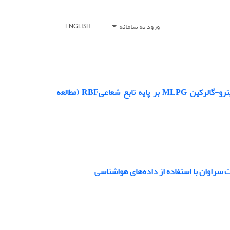
ورود به سامانه
ENGLISH
مدل‌سازی دو بعدی جریان آب زیرزمینی با استفاده از روش محلی بدون شبکه پترو-گالرکین MLPG بر پایه تابع شعاعیRBF (مطالعه