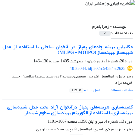
نویسنده =
زهرا باعزم
تعداد مقالات:
2
مکانیابی بهینه چاه‌های پمپاژ در آبخوان ساحلی با استفاده از مدل
شبیه‌ساز –بهینه‌ساز (MLPG - MOIPO)
دوره 20، شماره 1، فروردین و اردیبهشت 1405، صفحه
130-146
10.22034/idj.2025.545845.2625
زهرا باعزم، ابوالفضل اکبرپور، مصطفی یعقوب زاده، سید سعید اسلامیان، حسین
خزیمه نژاد
مشاهده مقاله
اصل مقاله
1.21 M
کمینه‌سازی هزینه‌های پمپاژ درآبخوان آزاد تحت مدل شبیه‌سازی -
بهینه‌سازی با استفاده از الگوریتم بهینه‌سازی سطوح شیبدار
دوره 13، شماره 4، مهر و آبان 1398، صفحه
1087-1101
زهرا باعزم، مهدی ناصری، ابوالفضل اکبرپور، سید حمید ظهیری