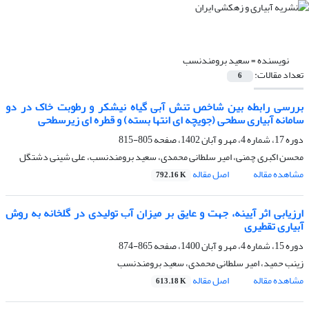
نویسنده =
سعید برومندنسب
تعداد مقالات:
6
بررسی رابطه بین شاخص تنش آبی گیاه نیشکر و رطوبت خاک در دو
سامانه آبیاری سطحی (جویچه ای انتها بسته) و قطره ای زیرسطحی
دوره 17، شماره 4، مهر و آبان 1402، صفحه
805-815
محسن اکبری چمنی، امیر سلطانی محمدی، سعید برومندنسب، علی شینی دشتگل
مشاهده مقاله
اصل مقاله
792.16 K
ارزیابی اثر آیینه، جهت و عایق بر میزان آب تولیدی در گلخانه به روش
آبیاری تقطیری
دوره 15، شماره 4، مهر و آبان 1400، صفحه
865-874
زینب حمید، امیر سلطانی محمدی، سعید برومندنسب
مشاهده مقاله
اصل مقاله
613.18 K