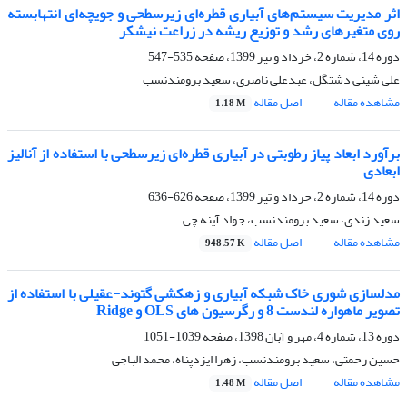
اثر مدیریت سیستم‌های آبیاری قطره‌ای زیرسطحی و جویچه‌ای انتهابسته
روی متغیرهای رشد و توزیع ریشه در زراعت نیشکر
دوره 14، شماره 2، خرداد و تیر 1399، صفحه
535-547
علی شینی دشتگل، عبدعلی ناصری، سعید برومندنسب
مشاهده مقاله
اصل مقاله
1.18 M
برآورد ابعاد پیاز رطوبتی در آبیاری قطره‌ای زیرسطحی با استفاده از آنالیز
ابعادی
دوره 14، شماره 2، خرداد و تیر 1399، صفحه
626-636
سعید زندی، سعید برومندنسب، جواد آینه چی
مشاهده مقاله
اصل مقاله
948.57 K
مدلسازی شوری خاک شبکه آبیاری و زهکشی گتوند-عقیلی با استفاده از
تصویر ماهواره لندست 8 و رگرسیون های OLS و Ridge
دوره 13، شماره 4، مهر و آبان 1398، صفحه
1039-1051
حسین رحمتی، سعید برومندنسب، زهرا ایزدپناه، محمد الباجی
مشاهده مقاله
اصل مقاله
1.48 M