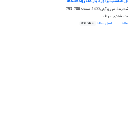
ل مناسب برآورد بار کف رودخانه‌ها
780-793
هت، شادی صراف
اله
اصل مقاله
830.56 K