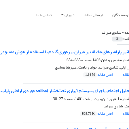
نویسندگان
ارسال مقاله
داوران
تماس با ما
ده =
شادی صراف
ات:
3
تاثیر پارامترهای مختلف بر میزان بهره‌وری گندم با استفاده از هوش مصنوعی
635-654
 اولی، شادی صراف، جواد وجاهت، علیرضا عمادی
اله
اصل مقاله
1.64 M
تحلیل اجتماعی اجرای سیستم آبیاری تحت‌فشار (مطالعه موردی اراضی پایاب 
27-38
هت، شادی صراف
اله
اصل مقاله
809.78 K