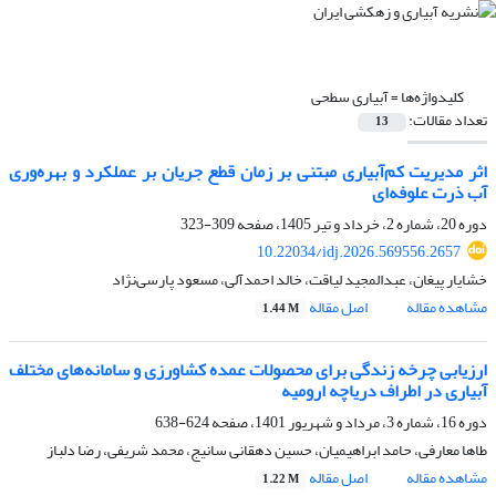
کلیدواژه‌ها =
آبیاری سطحی
تعداد مقالات:
13
اثر مدیریت کم‌آبیاری مبتنی بر زمان قطع جریان بر عملکرد و بهره‌وری
آب ذرت علوفه‌ای
دوره 20، شماره 2، خرداد و تیر 1405، صفحه
309-323
10.22034/idj.2026.569556.2657
خشایار پیغان، عبدالمجید لیاقت، خالد احمدآلی، مسعود پارسی‌نژاد
مشاهده مقاله
اصل مقاله
1.44 M
ارزیابی چرخه زندگی برای محصولات عمده کشاورزی و سامانه‌های مختلف
آبیاری در اطراف دریاچه ارومیه
دوره 16، شماره 3، مرداد و شهریور 1401، صفحه
624-638
طاها معارفی، حامد ابراهیمیان، حسین دهقانی سانیج، محمد شریفی، رضا دلباز
مشاهده مقاله
اصل مقاله
1.22 M