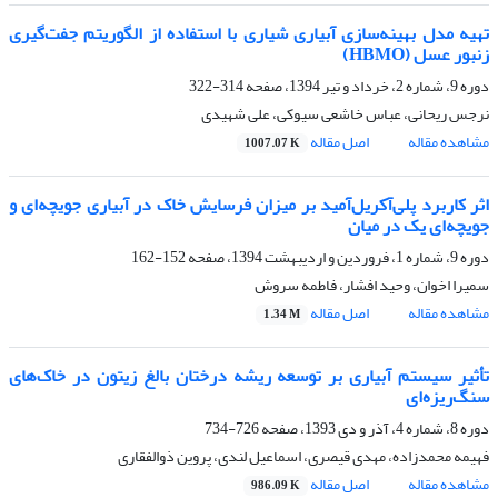
تهیه مدل بهینه‌‌سازی آبیاری شیاری با استفاده از الگوریتم جفت‌گیری
زنبور عسل (HBMO)
دوره 9، شماره 2، خرداد و تیر 1394، صفحه
314-322
نرجس ریحانی، عباس خاشعی سیوکی، علی شهیدی
مشاهده مقاله
اصل مقاله
1007.07 K
اثر کاربرد پلی‌آکریل‌آمید بر میزان فرسایش خاک در آبیاری جویچه‌ای و
جویچه‌ای یک در میان
دوره 9، شماره 1، فروردین و اردیبهشت 1394، صفحه
152-162
سمیرا اخوان، وحید افشار، فاطمه سروش
مشاهده مقاله
اصل مقاله
1.34 M
تأثیر سیستم آبیاری بر توسعه ریشه درختان بالغ زیتون در خاک‌های
سنگ‌ریزه‌ای
دوره 8، شماره 4، آذر و دی 1393، صفحه
726-734
فهیمه محمدزاده، مهدی قیصری، اسماعیل لندی، پروین ذوالفقاری
مشاهده مقاله
اصل مقاله
986.09 K