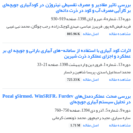
بررسی تاثیر مقادیر و مصرف تقسیطی نیتروژن در کودآبیاری جویچه‌ای
بر کارآیی مصرف آب و کود در ذرت دانه‌ای
دوره 13، شماره 4، مهر و آبان 1398، صفحه
919-930
فرید فیض اله پور، فریبرز عباسی، مهدی کوچک زاده، رجب چوگان، محمد نبی غیبی
مشاهده مقاله
اصل مقاله
805.96 K
اثرات کود آبیاری با استفاده از سامانه-های آبیاری بارانی و جویچه ای بر
عملکرد و اجزای عملکرد ذرت شیرین
دوره 13، شماره 1، فروردین و اردیبهشت 1398، صفحه
21-33
محمد اسماعیل اسدی، پریسا شاهین رخسار
مشاهده مقاله
اصل مقاله
725.33 K
بررسی صحت عملکردمدل‌های Sirmod، WinSRFR، Furdevو Pozal
در تحلیل سیستم آبیاری جویچه‌ای
دوره 9، شماره 5، آذر و دی 1394، صفحه
750-760
ساره سیاری، مجید رحیم‌پور، محمد ذونعمت کرمانی
مشاهده مقاله
اصل مقاله
1.71 M