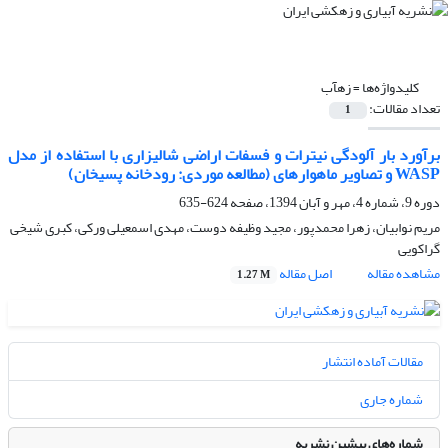
کلیدواژه‌ها =
زه‏آب
تعداد مقالات:
1
برآورد بار آلودگی نیترات و فسفات اراضی شالیزاری با استفاده از مدل
WASP و تصاویر ماهواره‏ای (مطالعه موردی: رودخانه پسیخان)
دوره 9، شماره 4، مهر و آبان 1394، صفحه
624-635
مریم نوابیان، زهرا محمدپور، مجید وظیفه دوست، مهدی اسمعیلی ورکی، کبری شیخی
گراکویی
مشاهده مقاله
اصل مقاله
1.27 M
مقالات آماده انتشار
شماره جاری
شماره‌های پیشین نشریه