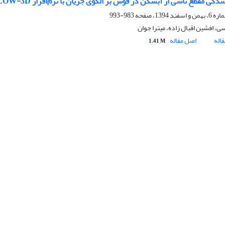
شدگی مقطع ناشی از آبشکن در قوس بر الگوی جریان با نرم‌افزار FLOW-3D
983-993
ی، افشین اقبال زاده، میترا جوان
اله
اصل مقاله
1.41 M