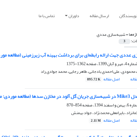
نویسندگان
ارسال مقاله
داوران
تماس با ما
ژه‌ها =
شبیه‌سازی عددی
ات:
3
ی عددی جهت ارائه رابطه‌ای برای برداشت بهینه آب زیرزمینی (مطالعه مورد
1362-1375
محمودی، علی احمدی بادجانی، طاهر رجایی، محمد جوادی راد
اله
اصل مقاله
895.72 K
لعه موردی: مخزن سد سفیدرود)
854-870
انزاد، بایرامعلی محمدنژاد، جواد بهمنش
اله
اصل مقاله
2.11 M