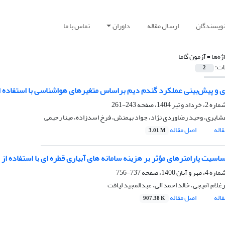
نویسندگان
ارسال مقاله
داوران
تماس با ما
ژه‌ها =
آزمون گاما
ات:
2
 و پیش‌بینی عملکرد گندم دیم براساس متغیرهای هواشناسی با استفاده
243-261
عشایری، وحید رضاوردی نژاد، جواد بهمنش، فرخ اسدزاده، مینا رحیمی
اله
اصل مقاله
3.01 M
اسیت پارامترهای مؤثر بر هزینه سامانه های آبیاری قطره ای با استفاده از 
737-756
غلام آمیجی، خالد احمدآلی، عبدالمجید لیاقت
اله
اصل مقاله
907.38 K