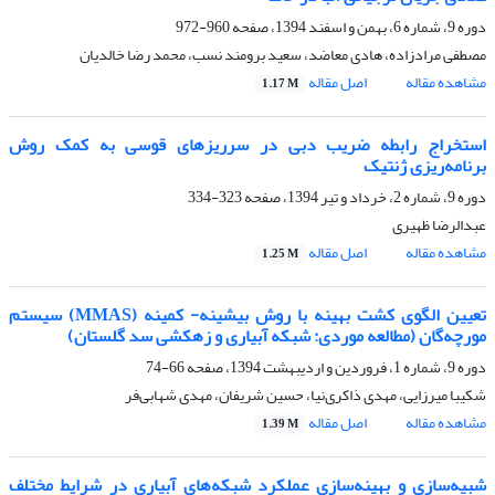
دوره 9، شماره 6، بهمن و اسفند 1394، صفحه
960-972
مصطفی مرادزاده، هادی معاضد، سعید برومند نسب، محمد رضا خالدیان
مشاهده مقاله
اصل مقاله
1.17 M
استخراج رابطه‌ ضریب دبی در سرریزهای قوسی به کمک روش
برنامه‌ریزی ژنتیک
دوره 9، شماره 2، خرداد و تیر 1394، صفحه
323-334
عبدالرضا ظهیری
مشاهده مقاله
اصل مقاله
1.25 M
تعیین الگوی کشت بهینه با روش بیشینه- کمینه (MMAS) سیستم
مورچه‌گان (مطالعه موردی: شبکه آبیاری و زهکشی سد گلستان)
دوره 9، شماره 1، فروردین و اردیبهشت 1394، صفحه
66-74
شکیبا میرزایی، مهدی ذاکری‌نیا، حسین شریفان، مهدی شهابی‌فر
مشاهده مقاله
اصل مقاله
1.39 M
شبیه‌سازی و بهینه‌سازی عملکرد شبکه‌های آبیاری در شرایط مختلف