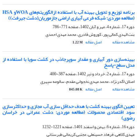
برنامه توزیع و تحویل بهینه آب با استفاده ازالگوریتم‌های WOAو HSA
(مطالعه موردی: شبکه فرعی آبیاری اراضی جازموریان(دشت جیرفت))
دوره 17، شماره 4، مهر و آبان 1402، صفحه
771-786
بنت الهدی کمالی پور، کوروش قادری، محمد مهدی احمدی
مشاهده مقاله
اصل مقاله
1.22 M
بهینه‌سازی دور آبیاری و مقدار سوپرجاذب در کشت سویا با استفاده از
مدل سطح-پاسخ
دوره 17، شماره 2، خرداد و تیر 1402، صفحه
387-400
اصلان اگدرنژاد، محمد مهدی نخجوانی مقدم، سالومه سپهری
مشاهده مقاله
اصل مقاله
845.08 K
تعیین الگوی بهینه کشت با هدف حداقل سازی آب مجازی و حداکثرسازی
سود اقتصادی محصولات (مطالعه موردی: دشت عمرانی در خراسان
رضوی)
دوره 16، شماره 6، بهمن و اسفند 1401، صفحه
1221-1232
مهدی کلاهی، فرهاد حسینعلی، مجتبی کریمائی طبرستانی