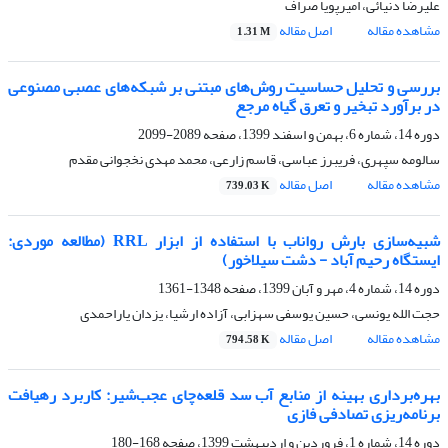
علیرضا دنیائی، امیرپویا صراف
مشاهده مقاله
اصل مقاله
1.31 M
بررسی و تحلیل حساسیت روش‌های مبتنی بر شبکه‌های عصبی مصنوعی
در برآورد تبخیر و تعرق گیاه مرجع
دوره 14، شماره 6، بهمن و اسفند 1399، صفحه
2089-2099
سالومه سپهری، فریبرز عباسی، قاسم زارعی، محمد مهدی نخجوانی مقدم
مشاهده مقاله
اصل مقاله
739.03 K
شبیه‌سازی بارش رواناب با استفاده از ابزار RRL (مطالعه موردی:
ایستگاه رحیم آباد - دشت سیلاخور)
دوره 14، شماره 4، مهر و آبان 1399، صفحه
1348-1361
حجت الله یونسی، حسین یوسفی سهزابی، آزاده ارشیا، یزدان یاراحمدی
مشاهده مقاله
اصل مقاله
794.58 K
بهره‌برداری بهینه از منابع آب سد قلعه‌چای عجب‌شیر: کاربرد رهیافت
برنامه‌ریزی تصادفی فازی
دوره 14، شماره 1، فروردین و اردیبهشت 1399، صفحه
168-180