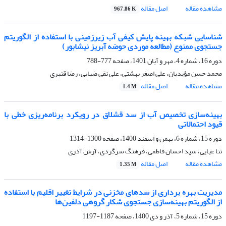
مشاهده مقاله
اصل مقاله
967.86 K
شناسایی شبکه بهینه پایش کیفی آب زیرزمینی با استفاده از الگوریتم‌
جستجوی ممنوع (مطالعه موردی حوضه آبریز نیشابور)
دوره 16، شماره 4، مهر و آبان 1401، صفحه
777-788
محمد حسن مؤیدیان، علی اصغر بهشتی، علی نقی ضیایی، رضا قنبری
مشاهده مقاله
اصل مقاله
1.4 M
بهینه‌سازی تخصیص آب از سد قشلاق در رویکرد برنامه‌ریزی خطی با
قیود احتمالاتی
دوره 15، شماره 6، بهمن و اسفند 1400، صفحه
1300-1314
ثنا عبایی، سید احسان فاطمی، فرهنگ سرگردی، آرش آذری
مشاهده مقاله
اصل مقاله
1.35 M
مدیریت بهره برداری از سدهای مخزنی در شرایط تغییر اقلیم با استفاده
از الگوریتم بهینه‌سازی جستجوی شکار گروهی دلفین‌ها
دوره 15، شماره 5، آذر و دی 1400، صفحه
1187-1197