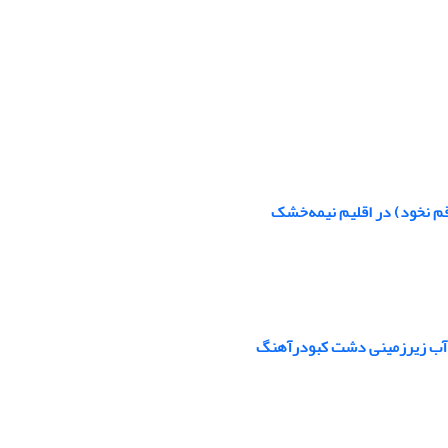
قم نخود) در اقلیم نیمه‌خشک
طح آب زیرزمینی دشت کبودرآهنگ