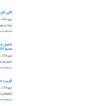
تأثیر کا
دوره 14، شماره 2، خرداد و تیر 1399، صفحه
زهرا پرتوی
مشاهده مق
محیط GIS
دوره 13، شماره 5، آذر و دی 1398، صفحه
خلیل قربا
مشاهده مق
کاربرد مدل هیبریدی EM-ACO
دوره 13، شماره 4، مهر و آبان 1398، صفحه
ابوالفضل 
مشاهده مق