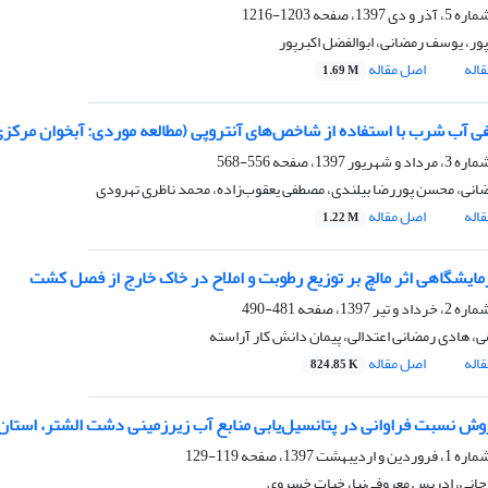
1203-1216
ور، یوسف رمضانی، ابوالفضل اکبرپور
اله
اصل مقاله
1.69 M
ی آب شرب با استفاده از شاخص‌های آنتروپی (مطالعه موردی: آبخوان مرک
556-568
نی، محسن پوررضا بیلندی، مصطفی یعقوب‌زاده، محمد ناظری تهرودی
اله
اصل مقاله
1.22 M
زمایشگاهی اثر مالچ بر توزیع رطوبت و املاح در خاک خارج از فصل کشت
481-490
ی، هادی رمضانی اعتدالی، پیمان دانش کار آراسته
اله
اصل مقاله
824.85 K
روش نسبت فراوانی در پتانسیل‌یابی منابع آب زیرزمینی دشت الشتر، استان
119-129
وحانی، ادریس معروفی‌نیا، خبات خسروی