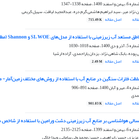
1338-1347
 نژاد میر، سید ابراهیم هاشمی گرم دره، عبدالمجید لیاقت، سهیل کریمی
اله
اصل مقاله
715.49 K
د آب زیرزمینی با استفاده از مدل‌های SI، WOE و Shannon (مطالعه موردی: لنجانات اصفهان)
1018-1030
پوده، بابک شاهی نژاد، یزدان یاراحمدی، آزاده ارشیا
اله
اصل مقاله
2.49 M
ظت فلزات سنگین در منابع آب با استفاده از روش‌های مختلف زمین‌آمار- 
891-906
مدی
اله
اصل مقاله
901.03 K
الی هواشناسی بر منابع آب زیرزمینی دشت ورامین با استفاده از شاخص ها
2125-2135
زیزی، حسین ابراهیمی، حسین محمد ولی سامانی، ویدا خاکی