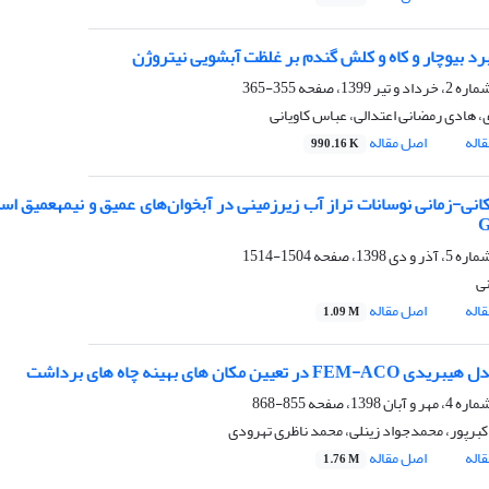
ربرد بیوچار و کاه و کلش گندم بر غلظت آبشویی نیتروژن
355-365
، هادی رمضانی اعتدالی، عباس کاویانی
اله
اصل مقاله
990.16 K
تحلیل مکانی-زمانی 
1504-1514
نی
اله
اصل مقاله
1.09 M
F در تعیین مکان های بهینه چاه های برداشت
855-868
اکبرپور، محمدجواد زینلی، محمد ناظری تهرودی
اله
اصل مقاله
1.76 M