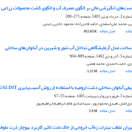
است‌های انگیزشی مالی بر الگوی مصرف آب و الگوی کشت محصولات زراعی 
271-280
ی، محمد علی اسعدی، حامد قادرزاده، محمود حاجی رحیمی
اله
اصل مقاله
852.83 K
ساخت مدل آزمایشگاهی تداخل آب شور و شیرین در آبخوان‌های ساحلی
889-904
دی، حجت احمدی، محمد همتی
اله
اصل مقاله
1.21 M
فی آبخوان ساحلی دشت ارومیه با استفاده از روش آسیب‌پذیری GALDIT اصلاح شده
55-67
ی اصل، هیدی محمودپور، سینا صادق فام، ابراهیم ابراهیم پور
اله
اصل مقاله
1.9 M
زان غلظت نیترات زه‌آب خروجی از خاک تحت تاثیر کاربرد بیوچار ذرت علوف