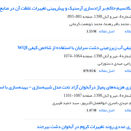
انسیم حاکم بر آزادسازی آرسنیک و پیش‌بینی تغییرات غلظت آن در منابع
881-893
، محمد باقر رهنما، محمد ذونعمت کرمانی
اله
اصل مقاله
1.53 M
کیفی آب زیرزمینی دشت سرایان با استفاده از شاخص کیفی WQI
1064-1074
امی، مهدی دستورانی
اله
اصل مقاله
879.95 K
زی هزینه‌های پمپاژ درآبخوان آزاد تحت مدل شبیه‌سازی - بهینه‌سازی با اس
1087-1101
م، مهدی ناصری، ابوالفضل اکبرپور، سید حمید ظهیری
اله
اصل مقاله
1.47 M
ی عددی روند تغییرات کروم در آبخوان دشت بیرجند