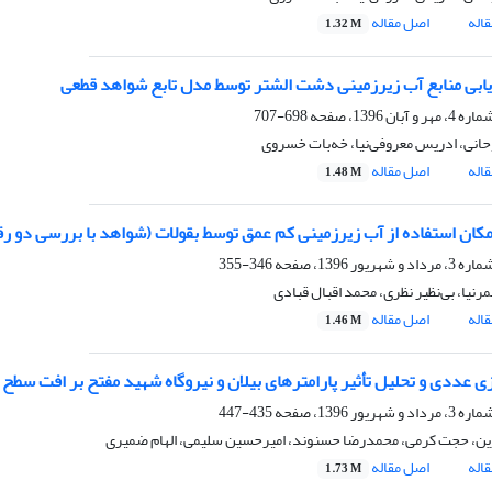
اله
اصل مقاله
1.32 M
یابی منابع آب زیرزمینی دشت الشتر توسط مدل تابع شواهد قطعی
698-707
وحانی، ادریس معروفی‌نیا، خه‌بات خسروی
اله
اصل مقاله
1.48 M
کان استفاده از آب زیرزمینی کم عمق توسط بقولات (شواهد با بررسی دو ر
346-355
نیا، بی‌نظیر نظری، محمد اقبال قبادی
اله
اصل مقاله
1.46 M
ی عددی و تحلیل تأثیر پارامترهای بیلان و نیروگاه شهید مفتح بر افت س
435-447
ن، حجت کرمی، محمدرضا حسنوند، امیرحسین سلیمی، الهام ضمیری
اله
اصل مقاله
1.73 M