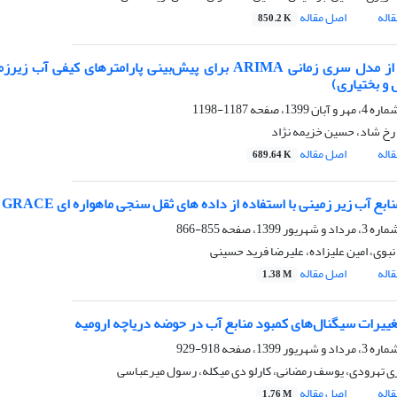
اله
اصل مقاله
850.2 K
استفاده از مدل سری زمانی ARIMA برای پیش‌بینی پارام
 و بختیاری)
1187-1198
رخ شاد، حسین خزیمه نژاد
اله
اصل مقاله
689.64 K
ع آب زیر زمینی با استفاده از داده های ثقل سنجی ماهواره ای GRACE (مطالعه موردی: خراسان رضوی)
855-866
نبوی، امین علیزاده، علیرضا فرید حسینی
اله
اصل مقاله
1.38 M
ییرات سیگنال‌های کمبود منابع آب در حوضه دریاچه ارومیه
918-929
ی تهرودی، یوسف رمضانی، کارلو دی میکله، رسول میرعباسی
اله
اصل مقاله
1.76 M