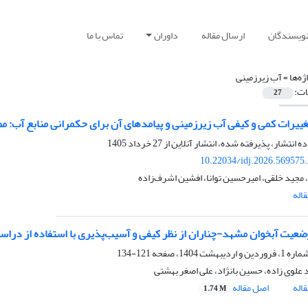
نویسندگان
ارسال مقاله
داوران
تماس با ما
ژه‌ها =
آب زیرزمینی
ات:
27
ییرات کمی و کیفی آب زیرزمینی و پیامدهای آن برای حکمرانی منابع آب: مط
ده انتشار، پذیرفته شده، انتشار آنلاین از
27 خرداد 1405
10.22034/idj.2026.569575
 مجید خلقی، امیرحسین توانا، افشین اشرف‌زاده
اله
عیت آبخوان مشهد-چناران از نظر کیفی و آسیب‌پذیری با استفاده از در
121-134
علوی زاده، حسین بانژاد، علی اصغر بهشتی
اله
اصل مقاله
1.74 M