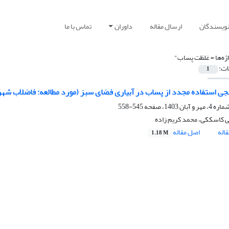
نویسندگان
ارسال مقاله
داوران
تماس با ما
ژه‌ها =
غلظت پساب"
ات:
1
جی استفاده مجدد از پساب در آبیاری فضای سبز (مورد مطالعه: فاضلاب شه
545-558
 کاسککی، محمد کریم زاده
اله
اصل مقاله
1.18 M