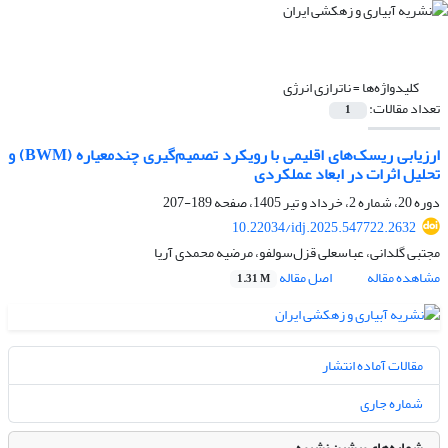
کلیدواژه‌ها =
ناترازی انرژی
تعداد مقالات:
1
ارزیابی ریسک‌های اقلیمی با رویکرد تصمیم‌گیری چندمعیاره (BWM) و
تحلیل اثرات در ابعاد عملکردی
دوره 20، شماره 2، خرداد و تیر 1405، صفحه
189-207
10.22034/idj.2025.547722.2632
مجتبی گلدانی، عباسعلی قزل‌سولفو، مرضیه محمدی آریا
مشاهده مقاله
اصل مقاله
1.31 M
مقالات آماده انتشار
شماره جاری
شماره‌های پیشین نشریه