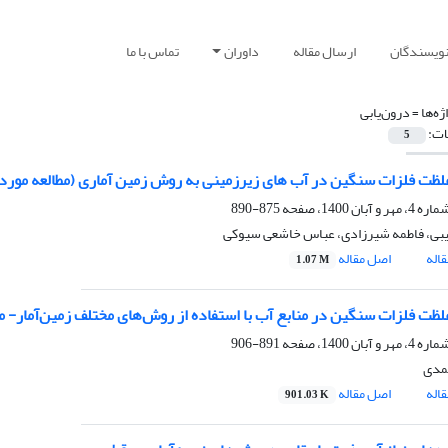
نویسندگان
ارسال مقاله
داوران
تماس با ما
ژه‌ها =
درون‌یابی
ات:
5
ظت فلزات سنگین در آب های زیرزمینی به روش زمین آماری (مطالعه مور
875-890
بی، فاطمه شیرزادی، عباس خاشعی سیوکی
اله
اصل مقاله
1.07 M
ظت فلزات سنگین در منابع آب با استفاده از روش‌های مختلف زمین‌آمار- 
891-906
مدی
اله
اصل مقاله
901.03 K