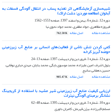
شبیه‌سازی آزمایشگاهی اثر تغذیه پساب در انتقال آلودگی فسفات به
آبخوان (مطالعه موردی: دشت اراک)
دوره 12، شماره 6، بهمن و اسفند 1397، صفحه
1553-1562
فیروزه مظاهری، جواد مظفری، محمد جواد نحوی نیا
مشاهده مقاله
اصل مقاله
762.58 K
کمی کردن تنش ناشی از فعالیت‌های انسانی بر منابع آب زیرزمینی
حوضه آبریز کرخه
دوره 12، شماره 1، فروردین و اردیبهشت 1397، صفحه
13-24
بتول اشرف، امین علیزاده، محمد موسوی بایگی، محمد بنایان، مهدی جباری نوقابی،
حسین دهقانی سانیج
مشاهده مقاله
اصل مقاله
905.47 K
ارزیابی کیفیت منابع آب زیرزمینی شهر مشهد با استفاده از کریجینگ
نشانگر برمبنای آلودگی نیترات
دوره 10، شماره 1، فروردین و اردیبهشت 1395، صفحه
48-62
مسلم اکبرزاده، بیژن قهرمان، کامران داوری