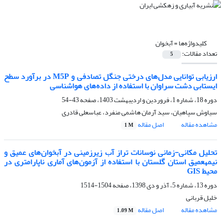
کلیدواژه‌ها =
آبخوان
تعداد مقالات:
5
ارزیابی توانایی مدل‌های‌ درختی جنگل تصادفی و M5P در برآورد سطح
ایستابی دشت سراوان با استفاده از داده‌های هواشناسی
دوره 18، شماره 1، فروردین و اردیبهشت 1403، صفحه
43-54
سیاوش سپاهیان، سید آرمان هاشمی منفرد، عباسعلی قادری
مشاهده مقاله
اصل مقاله
1 M
تحلیل مکانی-زمانی نوسانات تراز آب زیرزمینی در آبخوان‌های عمیق و
نیمه‎عمیق استان گلستان با استفاده از آزمون‌های آماری ناپارامتری در
محیط GIS
دوره 13، شماره 5، آذر و دی 1398، صفحه
1504-1514
خلیل قربانی
مشاهده مقاله
اصل مقاله
1.09 M