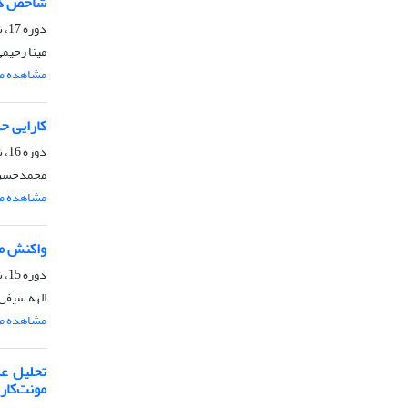
شاخص کی
دوره 17، شماره 4، مهر و آبان 1402، صفحه
مینا رحیم
مشاهده مق
کارایی ح
دوره 16، شماره 1، فروردین و اردیبهشت 1401، صفحه
محمدحسن ر
مشاهده مق
واکنش منداب (Eruca sativa L.) به رو
دوره 15، شماره 5، آذر و دی 1400، صفحه
الهه سیفی 
مشاهده مق
تحلیل ع
مونت‌کارل