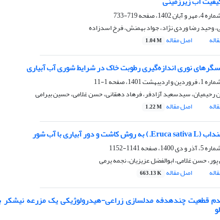
فیت آب زیرزمینی
719-733
ی، وحید رضا وردی نژاد، جواد بهمنش، فرخ اسدزاده
اله
اصل مقاله
1.04 M
سگرهای نوری اندازه‌گیری رطوبت خاک در شرایط شوری آب آبیاری
1-11
حیمیان، سیدسعید آزادفر، فرهاد دهقانی، حسن غلامی، حسین بیرامی
اله
اصل مقاله
1.22 M
ش کاشت و دور آبیاری با آب شور
1141-1152
پور، حسن غلامی، ابوالفضل عزیزیان، نجمه یرمی
اله
اصل مقاله
663.13 K
دم‌ قطعیت چندهدفه مدلسازی زراعی-هیدرولوژیکی یک مزرعه نیشکر با
و