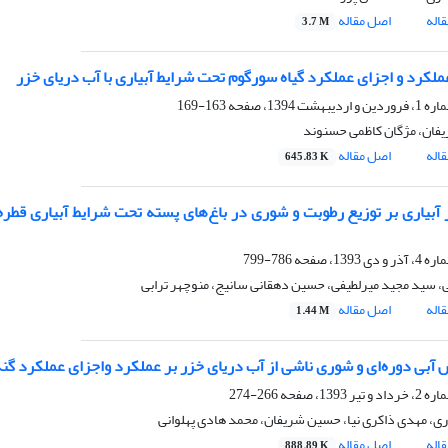
اله
اصل مقاله
3.7 M
لکرد و اجزای عملکرد گیاه سورگوم تحت شرایط آبیاری با آب دریای خزر
163-169
ان، مژگان کاظمی حسنوند
اله
اصل مقاله
645.83 K
ر آبیاری بر توزیع‌ رطوبت و شوری در باغ‌های پسته تحت شرایط آبیاری ق
786-799
، سید مجید میرلطیفی، حسین دهقانی سانیج، منوچهر ترابی
اله
اصل مقاله
1.44 M
ش آبی دوره‌ای و شوری ناشی از آب ‌دریای خزر بر عملکرد واجزای عملکرد گن
266-274
ری، مهدی ذاکری نیا، حسین شریفان، محمد هادی پهلوانی
اله
اصل مقاله
888.89 K