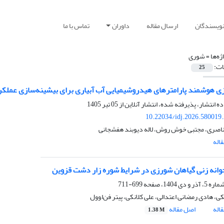
نویسندگان
ارسال مقاله
داوران
تماس با ما
ژه‌ها =
شوری
ات:
25
زی هوشمند پارامترهای هیدروشیمیایی آب آبیاری برای بیشینه‌سازی عملکرد 
ده انتشار، پذیرفته شده، انتشار آنلاین از
05 تیر 1405
10.22034/idj.2026.580019
اصری، مجتبی خوش روش، لاله دیوبند هفشجانی
اله
انه زنی گیاهان شورزی در شرایط شوره زار دشت قزوین
699-711
ی، هادی رمضانی اعتدالی، علی کلانکی، پیتر فن‌ا,وول
اله
اصل مقاله
1.38 M