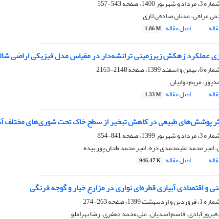
543-557
می عراقی، عدنان صادقی لاری
اله
اصل مقاله
1.86 M
 عملکرد زهکش زیرزمینی ترانشه‌دار در مقیاس مدل فیزیکی اراضی شالی‌زاری با 
2148-2163
پور، مریم نوابیان
اله
اصل مقاله
1.33 M
ر پوشش‌های طبیعی در کاهش تبخیر از سطح خاک تحت شوری‌های مختلف آب
841-854
 امیر محمد علیمحمدی دره، امیر محمد طحان پور بیده
اله
اصل مقاله
946.47 K
نی و اقتصادی آبیاری قطره‌ای نواری در مزارع خیار و گوجه فرنگی
263-274
فیروزآبادی، قاسم اسدیان، علی محمد جعفری، رضا بهراملو