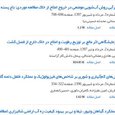
رآیی روش آب‌شویی موضعی در خروج املاح از خاک مطالعه موردی: باغ پسته د
696-708
ستانی، محدثه حسینی نیا
اله
اصل مقاله
1.2 M
زمایشگاهی اثر مالچ بر توزیع رطوبت و املاح در خاک خارج از فصل کشت
481-490
ی، هادی رمضانی اعتدالی، پیمان دانش کار آراسته
اله
اصل مقاله
824.85 K
ش‌های‌ کم‌آبیاری و شوری بر شاخص‌های فیزیولوژیک و عملکرد فلفل دلمه‌ گلخ
322-334
یان، امین علیزاده، کامران داوری، حسین انصاری
اله
اصل مقاله
1.62 M
لکرد گیاهان وتیور، تیفا و نی بر بهبود کیفیت زه آب اراضی شالیزاری (مطال