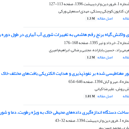
113-127
یان، کتایون کوچکی پستکی، مهدی اسمعیلی ورکی
اله
اصل مقاله
1.3 M
 واکنش گیاه برنج رقم هاشمی به تغییرات شوری آب آبیاری در طول دوره 
168-176
می راد، حسین بابازاده، مجتبی رضائی، ابراهیم امیری
اله
اصل مقاله
1.2 M
ور مغناطیسی شده بر نفوذپذیری و هدایت الکتریکی بافت‌های مختلف خاک
646-654
 روش، علیرضا کیانی
اله
اصل مقاله
1.01 M
اخت دستگاه اندازه‌گیری داده‌های محیطی خاک به ویژه رطوبت، دما و شوری با نام
32-43
ری، محمد حسن پور