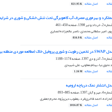
اله
اصل مقاله
821.95 K
لکرد و بهره‌وری مصرف آب کاهوبرگی تحت تنش خشکی و شوری در شرایط گ
450-461
پور، امیر سلطانی محمدی، ناصر عالم زاده انصاری
اله
اصل مقاله
816.9 K
مطالعه موردی منطقه بیرجند)
1174-1188
نحوی نیا، بهنام معاونی، علی شهیدی
اله
اصل مقاله
1.16 M
مدل انتشار نمک دریاچه ارومیه
885-893
ه زاده، احمد فاخری‌فرد، یعقوب دین‌پژوه، محرم جعفری
اله
اصل مقاله
1016.87 K