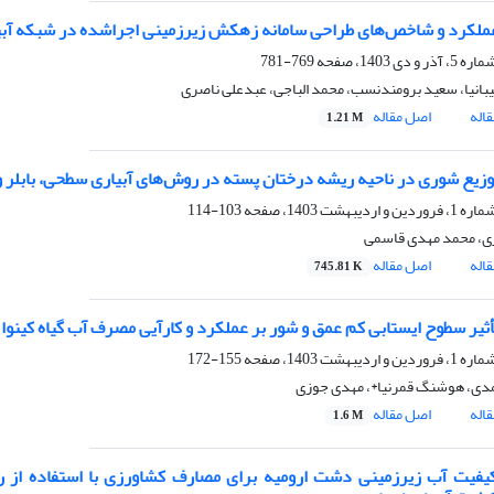
عملکرد و شاخص‌های طراحی سامانه زهکش زیرزمینی اجراشده در شبکه آب
769-781
انیا، سعید برومندنسب، محمد الباجی، عبدعلی ناصری
اله
اصل مقاله
1.21 M
زیع شوری در ناحیه ریشه درختان پسته در روش‌های آبیاری سطحی، بابلر و 
103-114
ی، محمد مهدی قاسمی
اله
اصل مقاله
745.81 K
سطوح ایستابی کم عمق و شور بر عملکرد و کارآیی مصرف آب گیاه کینوا (Chenopodium Quinoa Willd) در محیط گلخان
155-172
دی، هوشنگ قمرنیا*، مهدی جوزی
اله
اصل مقاله
1.6 M
کیفیت آب زیرزمینی دشت ارومیه برای مصارف کشاورزی با استفاده از 