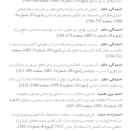
استان‌های شرق کشور
[دوره 15، شماره 1، 1400، صفحه 188-198]
احمدآلی، خالد
تحلیل حساسیت پارامترهای مؤثر بر هزینه سامانه های
آبیاری قطره ای با استفاده از الگوریتم های فراابتکاری
[دوره 15، شماره 4،
1400، صفحه 737-756]
احمدآلی، خالد
ارزیابی توابع غیرخطی رشد در توصیف شاخص سطح برگ
[دوره 18، شماره 1، 1403، صفحه 173-184]
احمدآلی، خالد
بررسی شیوه و رژیم حکمرانی آب حوزه‌ی آبخیز زاینده رود با
تاکید بر نقش کنشگران و نهادهای کلیدی
[دوره 18، شماره 5، 1403، صفحه
715-734]
احمدآلی، خالد
اثر مدیریت کم‌آبیاری مبتنی بر زمان قطع جریان بر عملکرد و
بهره‌وری آب ذرت علوفه‌ای
[دوره 20، شماره 2، 1405، صفحه 309-323]
احمدالی، خالد
تعیین ضریب‌گیاهی ارغوان (Cercis siliquastrum L.) در خاک
و سطوح مختلف آبیاری
[دوره 14، شماره 6، 1399، صفحه 2100-2111]
احمد پری، هدیه
تخمین عملکرد ذرت دانه‌ای براساس تصاویر ماهواره‌
لندست 8 (مطالعه موردی: اراضی کشت و صنعت شهید بهشتی دزفول)
[دوره
18، شماره 3، 1403، صفحه 433-447]
احمدزاده، حجت
ارزیابی تغییرات عملکرد محصولات کشاورزی و ورودی به
دریاچه ارومیه در حوضه زرینه‌رود تحت تاثیر تغییر سیستم‌های آبیاری از
سطحی به تحت فشار با استفاده از مدل SWAT
[دوره 8، شماره 1، 1393،