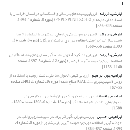
ا
ابارشی، فرزانه
ارزیابی پدیده‌های ترسالی و خشکسالی در استان خراسان با
استفاده از نمایه‌های (PNPI, SPI, NITZCHE)
[دوره 8، شماره 4، 1393،
صفحه 845-856]
ابارشی، فرزانه
تعیین حریم حفاظتی چاه‌های آب شرب با استفاده از مدل
شبیه‌ساز آب زیرزمینی (مطالعه موردی: دشت زرین‌گل)
[دوره 8، شماره 3،
1393، صفحه 556-568]
ابارشی، فرزانه
ارزیابی عملکرد آبخوان تحت تأثیر سناریوهای مختلف اقلیمی
(مطالعه موردی: حوضه آبریز قره‌سو)
[دوره 12، شماره 5، 1397، صفحه
1140-1153]
ابراهیم پور، ابراهیم
ارزیابی کیفی آبخوان ساحلی دشت ارومیه با استفاده از
روش آسیب‌پذیری GALDIT اصلاح شده
[دوره 16، شماره 1، 1401، صفحه
55-67]
ابراهیمی، افسانه
بررسی هیدرولیک جریان شعاعی غیردارسی در
آبخوان‌های آزاد در شرایط ماندگار
[دوره 13، شماره 6، 1398، صفحه 1580-
1588]
ابراهیمی، حسین
بررسی میزان تأثیر اثر برف در شبیه‌سازی رواناب در
حوضه‌ آبریز (مطالعه موردی: حوضه آبریز بار نیشابور)
[دوره 8، شماره 4،
1393، صفحه 857-864]