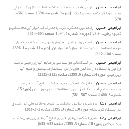
ابراهیمی، حسین
طراحی شکل بهینه کول قنات با استفاده از روش اجزای
محدود و الگوریتم جامعه پرندگان
[دوره 9، شماره 4، 1394، صفحه 561-
570]
ابراهیمی، حسین
رابطه بین عملکرد ذرت با مصرف آب (نیاز آبی محاسباتی و
کمبود رطوبت خاک)
[دوره 9، شماره 4، 1394، صفحه 605-613]
ابراهیمی، حسین
واسنجی و ارزیابی سه روش تجربی برآورد تبخیرتعرق
مرجع (مطالعه موردی: سه اقلیم از 6 اقلیم ایران)
[دوره 11، شماره 1، 1396،
صفحه 104-112]
ابراهیمی، حسین
اثر خشکسالی هواشناسی بر منابع آب زیرزمینی دشت
ورامین با استفاده از شاخص های بارش استاندارد، نیستور و منبع آب
زیرزمینی
[دوره 14، شماره 6، 1399، صفحه 2125-2135]
ابراهیمی، حسین
تحلیل دینامیکی مدیریت پایدار منابع آب مبتنی بر
همبست منابع آب-غذا-انرژی مورد مطالعه: استان خوزستان
[دوره 15،
شماره 3، 1400، صفحه 567-581]
ابراهیمی، رضا
بررسی روابط بین خشکسالی اقلیمی و متغیرهای خورشیدی
در ایستگاه کرمانشاه
[دوره 10، شماره 3، 1395، صفحه 272-283]
ابراهیمی، رضا
تاثیر خشکسالی‌های اخیر بر منابع آب‌های زیرزمینی دشت
یزد-اردکان
[دوره 10، شماره 5، 1395، صفحه 622-635]