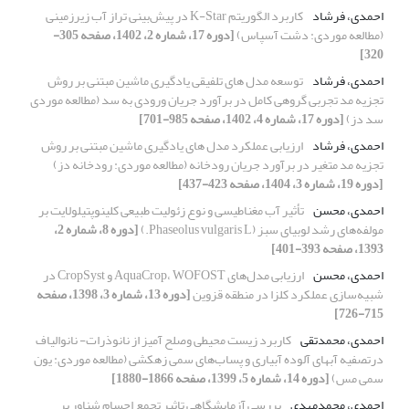
احمدی، فرشاد
کاربرد الگوریتم K-Star در پیش‌بینی تراز آب زیرزمینی
(مطالعه موردی: دشت آسپاس)
[دوره 17، شماره 2، 1402، صفحه 305-
320]
احمدی، فرشاد
توسعه مدل های تلفیقی یادگیری ماشین مبتنی بر روش
تجزیه مد تجربی گروهی کامل در برآورد جریان ورودی به سد (مطالعه موردی
سد دز)
[دوره 17، شماره 4، 1402، صفحه 985-701]
احمدی، فرشاد
ارزیابی عملکرد مدل های یادگیری ماشین مبتنی بر روش
تجزیه مد متغیر در برآورد جریان رودخانه (مطالعه موردی: رودخانه دز)
[دوره 19، شماره 3، 1404، صفحه 423-437]
احمدی، محسن
تأثیر آب مغناطیسی و نوع زئولیت طبیعی کلینوپتیلولایت بر
مولفه‌های رشد لوبیای سبز (Phaseolus vulgaris L.)
[دوره 8، شماره 2،
1393، صفحه 393-401]
احمدی، محسن
ارزیابی مدل‌های AquaCrop، WOFOST و CropSyst در
شبیه‌سازی عملکرد کلزا در منطقه قزوین
[دوره 13، شماره 3، 1398، صفحه
715-726]
احمدی، محمدتقی
کاربرد زیست محیطی وصلح آمیز از نانوذرات- نانوالیاف
درتصفیه آبهای آلوده آبیاری و پساب‌های سمی زهکشی (مطالعه موردی: یون
سمی مس)
[دوره 14، شماره 5، 1399، صفحه 1866-1880]
احمدی، محمد‌مهدی
بررسی آزمایشگاهی تاثیر تجمع اجسام شناور بر