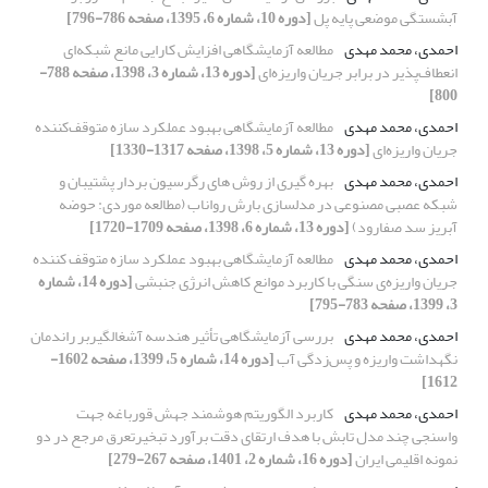
آبشستگی موضعی پایه پل
[دوره 10، شماره 6، 1395، صفحه 786-796]
احمدی، محمد مهدی
مطالعه آزمایشگاهی افزایش کارایی مانع شبکه‌ای
انعطاف‌پذیر در برابر جریان واریزه‌ای
[دوره 13، شماره 3، 1398، صفحه 788-
800]
احمدی، محمد مهدی
مطالعه آزمایشگاهی بهبود عملکرد سازه متوقف‌کننده
جریان واریزه‌ای
[دوره 13، شماره 5، 1398، صفحه 1317-1330]
احمدی، محمد مهدی
بهره گیری از روش های رگرسیون بردار پشتیبان و
شبکه عصبی مصنوعی در مدلسازی بارش رواناب (مطالعه موردی: حوضه
آبریز سد صفارود)
[دوره 13، شماره 6، 1398، صفحه 1709-1720]
احمدی، محمد مهدی
مطالعه آزمایشگاهی بهبود عملکرد سازه متوقف کننده
جریان واریزه‌ی سنگی با کاربرد موانع کاهش انرژی جنبشی
[دوره 14، شماره
3، 1399، صفحه 783-795]
احمدی، محمد مهدی
بررسی آزمایشگاهی تأثیر هندسه آشغالگیربر راندمان
نگهداشت واریزه و پس‌زدگی آب
[دوره 14، شماره 5، 1399، صفحه 1602-
1612]
احمدی، محمد مهدی
کاربرد الگوریتم‌ هوشمند جهش قورباغه جهت
واسنجی چند مدل تابش با هدف ارتقای دقت برآورد تبخیرتعرق مرجع در دو
نمونه اقلیمی ایران
[دوره 16، شماره 2، 1401، صفحه 267-279]