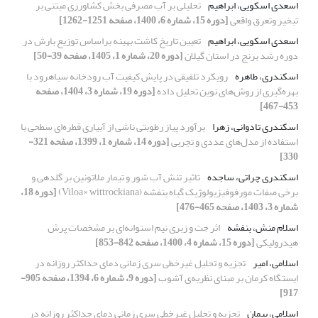
اسعدی اسکویی، ابراهیم
تحلیلی بر آب مصرفی بخش کشاورزی مبتنی بر
تبخیر وتعرق واقعی
[دوره 15، شماره 6، 1400، صفحه 1251-1262]
اسعدی اسکویی، ابراهیم
تعیین تاریخ کاشت بهینه براساس توزیع بارش در
دوره رشد برنج در استان گیلان
[دوره 20، شماره 1، 1405، صفحه 39-50]
اسکندری، طاهره
رویکرد تلفیقی در پایش کیفیت آب رودخانه سیاهرود با
بهره‌گیری از روش‌های نوین تحلیل داده
[دوره 19، شماره 3، 1404، صفحه
453-467]
اسکندری تادوانی، زهرا
برآورد پیاز رطوبتی ناشی از آبیاری قطره‌ای سطحی با
استفاده از مدل‌های عددی و تجربی
[دوره 14، شماره 1، 1399، صفحه 321-
330]
اسکندری چراتی، ساجده
تاثیر تنش آب شور و تیمار ملاتونین بر گلدهی و
برخی صفات مورفوفیزیولوژیک گیاه بنفشه (Viloa× wittrockiana)
[دوره 18،
شماره 3، 1403، صفحه 465-476]
اسلام منش، بنفشه
اثر جت و زبری نیم استوانه‌ای بر مشخصات پرش
هیدرولیکی
[دوره 15، شماره 4، 1400، صفحه 842-853]
اسلامی، امیر
تجزیه و تحلیل غیرخطی سری زمانی دمای حداکثر روزانه در
ایستگاه کرمان بر مبنای نظریه‌ی آشوب
[دوره 9، شماره 6، 1394، صفحه 905-
917]
اسلامی، پیمان
تجزیه و تحلیل غیرخطی سری زمانی دمای حداکثر روزانه در