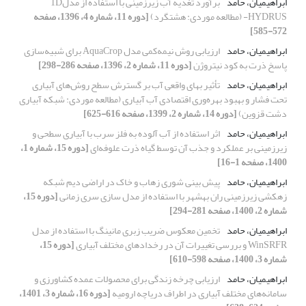
ابراهیمیان، حامد
برآورد تغذیه آب زیرزمینی با استفاده از مدل1D
HYDRUS- (مطالعه موردی: هشتگرد)
[دوره 11، شماره 4، 1396، صفحه
572-585]
ابراهیمیان، حامد
ارزیابی روش نیمه‌کمی مدل AquaCrop برای شبیه‌سازی
پاسخ ذرت به کود نیتروژن
[دوره 11، شماره 2، 1396، صفحه 286-298]
ابراهیمیان، حامد
تأثیر بهای واقعی آب بر گسترش سطح روش‌های آبیاری
تحت فشار و بهبود بهره‌وری اقتصادی آب آبیاری (مطالعه موردی: شبکه آبیاری
دشت قزوین)
[دوره 14، شماره 2، 1399، صفحه 616-625]
ابراهیمیان، حامد
اثر استفاده از آب آلوده به فلز سرب با آبیاری سطحی و
زیرزمینی بر عملکرد و جذب آن توسط گیاه ذرت علوفه‌ای
[دوره 15، شماره 1،
1400، صفحه 1-16]
ابراهیمیان، حامد
پیش ‏بینی شوری زهاب و خاک در اراضی دیم شبکه
زهکشی زیرزمینی ران بهشهر با استفاده از مدل‏ سازی سری زمانی
[دوره 15،
شماره 2، 1400، صفحه 281-294]
ابراهیمیان، حامد
تخمین معکوس ضریب زبری مانینگ با استفاده از مدل
WinSRFR و بررسی تغییرات آن در رخدادهای مختلف آبیاری
[دوره 15،
شماره 3، 1400، صفحه 598-610]
ابراهیمیان، حامد
ارزیابی چرخه زندگی برای محصولات عمده کشاورزی و
سامانه‌های مختلف آبیاری در اطراف دریاچه ارومیه
[دوره 16، شماره 3، 1401،