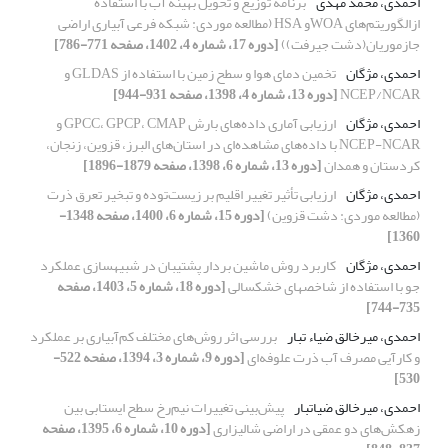
احمدی، محمد مهدی
برنامه توزیع و تحویل بهینه آب با استفاده
ازالگوریتم‌های WOAو HSA (مطالعه موردی: شبکه فرعی آبیاری اراضی
جازموریان(دشت جیرفت))
[دوره 17، شماره 4، 1402، صفحه 771-786]
احمدی، مژگان
تخمین دمای هوا و سطح زمین با استفاده از GLDAS و
NCEP/NCAR
[دوره 13، شماره 4، 1398، صفحه 931-944]
احمدی، مژگان
ارزیابی آماری داده‌های بارش GPCC، GPCP، CMAP و
NCEP-NCAR با داده‌های مشاهده‌ای در استان‌های البرز، قزوین، زنجان،
کردستان و همدان
[دوره 13، شماره 6، 1398، صفحه 1879-1896]
احمدی، مژگان
ارزیابی تأثیر تغییر اقلیم بر زیست‌توده و تبخیر تعرق ذرت
(مطالعه موردی: دشت قزوین)
[دوره 15، شماره 6، 1400، صفحه 1348-
1360]
احمدی، مژگان
کاربرد روش ماشین بردار پشتیبان در شبیهسازی عملکرد
جو با استفاده از شاخصهای خشکسالی
[دوره 18، شماره 5، 1403، صفحه
735-744]
احمدی، میرخالق ضیاء تبار
بررسی اثر روش‌های مختلف کم‌آبیاری بر عملکرد
و کارآیی مصرف آب ذرت علوفه‌ای
[دوره 9، شماره 3، 1394، صفحه 522-
530]
احمدی، میرخالق ضیاتبار
پیش‌بینی تغییرات نیم‌رخ سطح ایستابی بین
زهکش‌های دو عمقی در اراضی شالیزاری
[دوره 10، شماره 6، 1395، صفحه