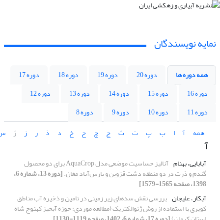
نمایه نویسندگان
همه دوره ها
دوره 20
دوره 19
دوره 18
دوره 17
دوره 16
دوره 15
دوره 14
دوره 13
دوره 12
دوره 11
دوره 10
دوره 9
دوره 8
همه
آ
ا
ب
پ
ت
ث
ج
چ
ح
خ
د
ذ
ر
ز
ژ
س
آ
آبابایی، بهنام
آنالیز حساسیت موضعی مدل AquaCrop برای دو محصول
گندم و ذرت در دو منطقه دشت قزوین و پارس‌آباد مغان.
[دوره 13، شماره 6،
1398، صفحه 1565-1579]
آبکار، علیجان
بررسی نقش سدهای زیر زمینی در تامین و ذخیره آب مناطق
کویری با استفاده از روش ژئوالکتریک (مطالعه موردی: حوزه آبخیز کهنوج شاه
استان کرمان)
[دوره 17، شماره 6، 1402، صفحه 1119-1130]