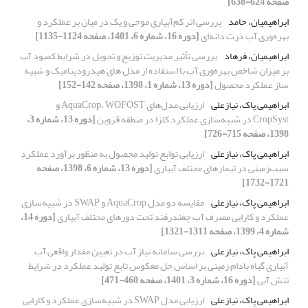
صفحه 624-638]
ابراهیمیان، حامد
بررسی اثر کم‌آبیاری موجی و یک در میان بر عملکرد و
بهره‌وری آب ذرت دانه‌ای
[دوره 16، شماره 6، 1401، صفحه 1124-1135]
ابراهیمیان، فرهاد
بررسی تأثیر مدیریت توزیع و تحویل در شرایط کمبود آب
بر میزان شاخص بهره‌وری آب با استفاده از مدل های هیدرودینامیک و شبیه
ساز عملکرد محصول
[دوره 13، شماره 1، 1398، صفحه 142-152]
ابراهیمی پاک، نیازعلی
ارزیابی مدل‌های AquaCrop، WOFOST و
CropSyst در شبیه‌سازی عملکرد کلزا در منطقه قزوین
[دوره 13، شماره 3،
1398، صفحه 715-726]
ابراهیمی پاک، نیازعلی
ارزیابی توابع تولید محصول به منظور برآورد عملکرد
سیب‌زمینی در تیمارهای مختلف آبیاری
[دوره 13، شماره 6، 1398، صفحه
1721-1732]
ابراهیمی پاک، نیازعلی
مقایسه دو مدل AquaCrop و SWAP در شبیه‌سازی
عملکرد و کارایی مصرف آب چغندرقند تحت دورهای مختلف آبیاری
[دوره 14،
شماره 4، 1399، صفحه 1311-1321]
ابراهیمی پاک، نیازعلی
بررسی سامانه نیاز آب در تعیین مقدار واقعی آب
آبیاری گیاه بادام زمینی بر اساس حل معکوس تابع تولید عملکرد در شرایط
تنش آبی
[دوره 16، شماره 3، 1401، صفحه 460-471]
ابراهیمی پاک، نیازعلی
ارزیابی مدل SWAP در شبیه‌سازی عملکرد و کارایی