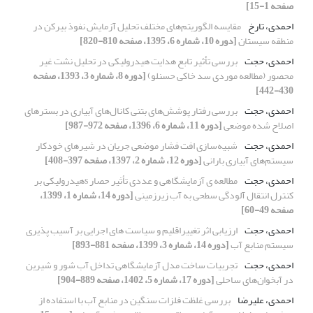
صفحه 1-15]
احمدی، تارخ
مقایسه الگوریتم‌های مختلف تحلیل آزمایش نفوذ بیرکن در
منطقه سیستان
[دوره 10، شماره 6، 1395، صفحه 810-820]
احمدی، حجت
بررسی تأثیر تابع هدایت هیدرولیکی در تحلیل نشت غیر
محصور (مطالعه موردی سد خاکی حسنلو)
[دوره 8، شماره 3، 1393، صفحه
430-442]
احمدی، حجت
بررسی رفتار پوشش‌های بتنی کانال‌های آبیاری در بسترهای
اصلاح شده موضعی
[دوره 11، شماره 6، 1396، صفحه 972-987]
احمدی، حجت
شبیه‌سازی افت فشار موضعی جریان در شیرهای خودکار
سیستم‌های آبیاری بارانی
[دوره 12، شماره 2، 1397، صفحه 397-408]
احمدی، حجت
مطالعه ی آزمایشگاهی و عددی تأثیر حصار sهیدرولیکی بر
کنترل انتقال آلودگی سطحی به آب زیرزمینی
[دوره 14، شماره 1، 1399،
صفحه 49-60]
احمدی، حجت
ارزیابی اثر تغییراقلیم و سیاست های اجرایی بر آسیب پذیری
سیستم منابع آب
[دوره 14، شماره 3، 1399، صفحه 881-893]
احمدی، حجت
تجربیات ساخت مدل آزمایشگاهی تداخل آب شور و شیرین
در آبخوان‌های ساحلی
[دوره 17، شماره 5، 1402، صفحه 889-904]
احمدی، علیرضا
بررسی غلظت فلزات سنگین در منابع آب با استفاده از