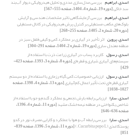
اسدی، ابراهیم
بررسی مدل‌سازی عددی و تحلیل هیدرولیکی دیوار آب‌بند
سد خاکی
[دوره 19، شماره 4، 1404، صفحه 555-567]
اسدی، ابراهیم
بررسی آزمایشگاهی تاثیر مشخصات هندسی و آرایش
بلوک‌های مکعب مستطیلی بر کنترل پرش هیدرولیکی در کانال مستطیلی
[دوره 20، شماره 2، 1405، صفحه 255-268]
اسدی، پروین
اثر تأخیر در آبیاری بر عملکرد کمی و کیفی فلفل سبز در
منطقه معتدل ساری
[دوره 19، شماره 2، 1404، صفحه 291-304]
اسدی، رسول
کاربرد پساب در آبیاری زراعت ذرت با استفاده از
سیستم‌های آبیاری شیاری و قطره‌ای
[دوره 8، شماره 3، 1393، صفحه 423-
429]
اسدی، رسول
ارزیابی خصوصیات کمی گیاه رزماری با استفاده از دو سیستم
آبیاری قطره‌ای تحت تأثیر اعمال کم‌آبیاری
[دوره 13، شماره 4، 1398، صفحه
1027-1038]
اسدی، سارا
ارزیابی رابطه بارش تجمعی و عملکرد گندم و جو با استفاده از
شاخص یکنواختی در منطقه نیمه‌خشک مشهد
[دوره 11، شماره 4، 1396،
صفحه 636-646]
اسدی، سارا
بررسی رابطه آب و هوا با عملکرد و کارایی مصرف نور در کدو
پوست‎کاغذی (Cucurbita pepo L.)
[دوره 11، شماره 5، 1396، صفحه 839-
851]