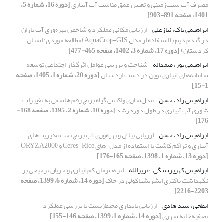
مصرف آب سیب‌زمینی و تعیین عمق مناسب آب آبیاری
[دوره 16، شماره 5،
1401، صفحه 891-903]
ابراهیمی پاک، نیازعلی
ارزیابی مکانی عملکرد و شاخص بهره‌وری آب باران
در گندم دیم با استفاده از مدل AquaCrop-GIS (مطالعه موردی: استان
کردستان)
[دوره 17، شماره 3، 1402، صفحه 465-477]
ابراهیمی پور، صمداله
شناخت و بررسی عوامل اثرگذار اجتماعی توسعه
سامانه‌های آبیاری نوین در دشت اردستان
[دوره 20، شماره 1، 1405، صفحه
1-15]
ابراهیمی راد، حسن
مدل‌سازی واکنش گیاه برنج رقم هاشمی به تغییرات
شوری آب آبیاری در طول دوره رشد
[دوره 10، شماره 2، 1395، صفحه 168-
176]
ابراهیمی راد، حسن
ارزیابی بیلان و بهره‌وری آب برنج تحت مدیریت‌های
آبیاری و تراکم‌ کاشت با استفاده از مدل-های Ceres-Rice و ORYZA2000
[دوره 13، شماره 1، 1398، صفحه 165-176]
ابراهیمی کهریزسنگی، عزیزالله
اثر همزمان کم‌آبیاری و جریان ترجیحی بر
نگهداشت باکتری ایشریشیاکولی در خاک
[دوره 14، شماره 6، 1399، صفحه
2203-2216]
ابطحی، سید هادی
ارزیابی پایداری محیط‌زیست با بررسی عملکرد
تصفیه‌خانه شهری
[دوره 14، شماره 1، 1399، صفحه 146-155]