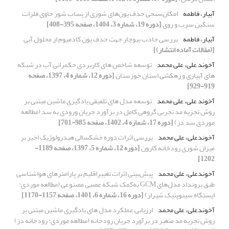
آبیار، فاطمه
امکان‌سنجی حذف یون‌های شوری از پساب شور حاوی فلزات
سنگین سرب و روی
[دوره 19، شماره 3، 1404، صفحه 395-408]
آبیار، فاطمه
بررسی جاذب بیوچار جهت حذف یون کادمیوم از محلول آبی
[(مقالات آماده انتشار)]
آخوند علی، علی محمد
توسعه شاخص های کاربردی حکمرانی آب در شبکه
های آبیاری و زهکشی استان خوزستان
[دوره 12، شماره 4، 1397، صفحه
919-929]
آخوند علی، علی محمد
توسعه مدل های تلفیقی یادگیری ماشین مبتنی بر
روش تجزیه مد تجربی گروهی کامل در برآورد جریان ورودی به سد (مطالعه
موردی سد دز)
[دوره 17، شماره 4، 1402، صفحه 985-701]
آخوندعلی، علی محمد
بررسی اثرات دوره خشکسالی هیدرولوژیک اخیر بر
میزان شوری رودخانه کارون
[دوره 12، شماره 5، 1397، صفحه 1189-
1202]
آخوندعلی، علی محمد
پیش‌بینی اثرات تغییراقلیم بر پارامترهای هواشناسی
طبق برونداد مدل‌های GCM به‌کمک شبکه عصبی مصنوعی (مطالعه موردی:
ایستگاه سینوپتیک شیراز)
[دوره 16، شماره 6، 1401، صفحه 1157-1170]
آخوندعلی، علی محمد
ارزیابی عملکرد مدل های یادگیری ماشین مبتنی بر
روش تجزیه مد متغیر در برآورد جریان رودخانه (مطالعه موردی: رودخانه دز)