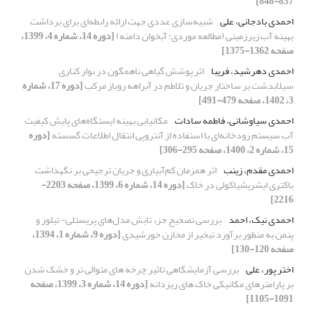
837-848]
احمدی بادجانی، علی
شبیه‌سازی عددی جهت ارائه رابطه‌ای برای برداشت
بهینه آب زیرزمینی (مطالعه موردی: آبخوان دامنه)
[دوره 14، شماره 4، 1399،
صفحه 1362-1375]
احمدی دهرشید، فریبا
اثر پوشش گیاهی ناهمگون در نوار کناری
سیلابدشت بر ساختار جریان و تلاطم در آبراهه روباز مرکب
[دوره 17، شماره
3، 1402، صفحه 479-491]
احمدی سیاوشانی، فاطمه سادات
مکانیابی بهینه ایستگاه‌های پایش کیفیت
آب سیستم رودخانه‌ای با استفاده از آنتروپی انتقال اطلاعات گسسته
[دوره
15، شماره 2، 1400، صفحه 295-306]
احمدی مقدم، زینب
اثر همزمان کم‌آبیاری و جریان ترجیحی بر نگهداشت
باکتری ایشریشیاکولی در خاک
[دوره 14، شماره 6، 1399، صفحه 2203-
2216]
احمدی نیک، احمد
بررسی تصحیح جزء تابش مدل‌های پریستلی- تیلور و
پنمن به منظور برآورد تبخیر از مخازن خورشیدی
[دوره 9، شماره 1، 1394،
صفحه 120-130]
اختر پور، علی
بررسی آزمایشگاهی تاثیر چرخه های متوالی تر و خشک شدن
بر پارامترهای مکانیکی خاک های ریزدانه
[دوره 14، شماره 3، 1399، صفحه
1091-1105]