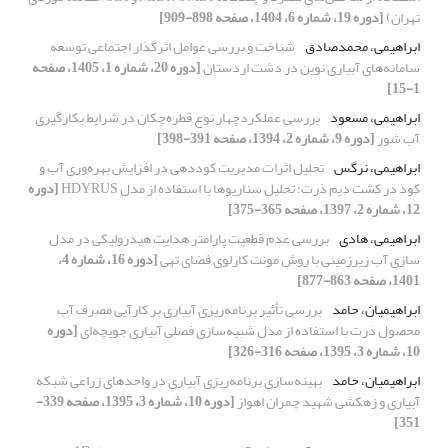
تهران)
[دوره 19، شماره 6، 1404، صفحه 898-909]
ابراهیمی، محمدصادق
شناخت و بررسی عوامل اثرگذار اجتماعی توسعه
سامانه‌های آبیاری نوین در دشت اردستان
[دوره 20، شماره 1، 1405، صفحه
1-15]
ابراهیمی، مسعود
بررسی عملکردچهار نوع قطره‌چکان در شرایط بکارگیری
آب شور
[دوره 9، شماره 2، 1394، صفحه 391-398]
ابراهیمی، نرگس
تحلیل اثرات مدیریت کوددهی در افزایش بهره‌وری آب و
کود در کشت دیم ذرت: تحلیل سناریوها با استفاده از مدل HDYRUS
[دوره
12، شماره 2، 1397، صفحه 365-375]
ابراهیمی، هادی
بررسی عدم قطعیت پارامتر هدایت هیدرولیکی در مدل
سازی آب زیرزمینی با روش مونت کارلوی فضای تهی
[دوره 16، شماره 4،
1401، صفحه 863-877]
ابراهیمیان، حامد
بررسی تأثیر برنامه‌ریزی آبیاری بر کارآیی مصرف آب
محصول ذرت با استفاده از مدل شبیه‌سازی فصلی آبیاری جویچه‌ای
[دوره
10، شماره 3، 1395، صفحه 316-326]
ابراهیمیان، حامد
بهینه‌سازی برنامه‌ریزی آبیاری در واحد‌های زراعی شبکه‌‌
آبیاری و زهکشی شهید چمران اهواز
[دوره 10، شماره 3، 1395، صفحه 339-
351]