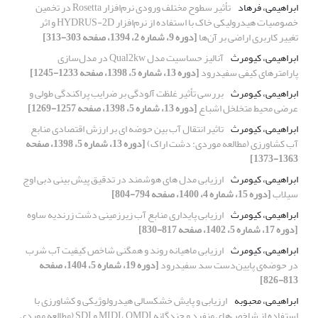
ابراهیمی، فرهاد
تأثیر سطوح مختلف ورودی نرم‌افزار Rosetta در تخمین
خصوصیات هیدرولیکی خاک با استفاده از نرم‌افزار HYDRUS-2D و اثر
تغییر کاربری اراضی بر آن‌ها
[دوره 9، شماره 2، 1394، صفحه 303-313]
ابراهیمی، کیومرث
آنالیز حساسیت مدل Qual2kw در مدل‌سازی
پارامترهای کیفی سفیدرود
[دوره 13، شماره 5، 1398، صفحه 1233-1245]
ابراهیمی، کیومرث
بررسی تأثیر غلظت آلودگی بر ضرایب پراکندگی طولی و
عرضی محیط متخلخل اشباع
[دوره 13، شماره 5، 1398، صفحه 1257-1269]
ابراهیمی، کیومرث
تاثیر انتقال آب بین حوضه ای بر ارزش اقتصادی منابع
آب کشاورزی (مطالعه موردی: دشت اراک)
[دوره 13، شماره 5، 1398، صفحه
1363-1373]
ابراهیمی، کیومرث
ارزیابی مدل های هوشمند در تدقیق پیش بینی دبی اوج
سیلاب
[دوره 15، شماره 4، 1400، صفحه 794-804]
ابراهیمی، کیومرث
ارزیابی پایداری منابع آب زیرزمینی دشت زرندیه ساوه
[دوره 17، شماره 5، 1402، صفحه 817-830]
ابراهیمی، کیومرث
ارزیابی ماهیانه روند و همگنی شاخص کیفیت آب شرب
در حوضه‌ی پایین‌دست سد سفیدرود
[دوره 19، شماره 5، 1404، صفحه
813-826]
ابراهیمی، محبوبه
ارزیابی و پایش خشکسالی هیدرولوژیکی و کشاورزی با
استفاده از شاخص‌های منفرد و چندگانه MIDI، OMDI و SDI (مطالعه موردی