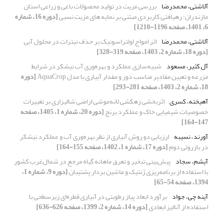
آلاشتی، محمدرضا
بررسی مزیت در تولید محصولات باغی و زراعی استان
مازندران: رهیافتی کاربردی مبتنی بر نمایه های مزیت نسبی
[دوره 16، شماره
6، 1401، صفحه 1196-1210]
آلاشتی، محمدرضا
اثر امواج اولتراسونیک بر حذف نیترات در محلول آبی
[دوره 18، شماره 2، 1403، صفحه 319-328]
آل کثیر، مسعود
شبیه‌سازی عملکرد و بهره‌وری آب نیشکر در شرایط
مزرعه و تعیین مقادیر مناسب دور و مقدار آبیاری با مدل AquaCrop
[دوره
18، شماره 2، 1403، صفحه 281-293]
آهیخته، کسری
اثربخشی زهکشی لانه‌موشی اراضی شالیزاری بر تغییرات
خصوصیات شیمیایی خاک و عملکرد برنج
[دوره 20، شماره 1، 1405، صفحه
147-164]
آورند، نسیبه
ارزیابی دو روش آبیاری از نظر بهره‌وری آب و عملکرد نیشکر
در بازروئی دوم
[دوره 17، شماره 1، 1402، صفحه 155-164]
آیشم، سجاد
پیش‌بینی تبخیر و تعرق ماهانه گیاه مرجع در شمال‌غرب کشور
با استفاده از برنامه‌ریزی ‌ژنتیک و ماشین بردار پشتیبان
[دوره 9، شماره 1،
1394، صفحه 54-65]
آینه چی، جواد
برآورد ابعاد پیاز رطوبتی در آبیاری قطره‌ای زیرسطحی با
استفاده از آنالیز ابعادی
[دوره 14، شماره 2، 1399، صفحه 626-636]