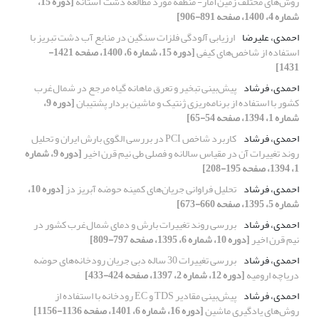
روش‌های مختلف زمین‌آمار- منطقه مورد مطالعه دشت آستانه
[دوره 15،
شماره 4، 1400، صفحه 891-906]
احمدی، علیرضا
ارزیابی آلودگی فلزات سنگین در منابع آب دشت تبریز با
استفاده از شاخص‌های کیفی
[دوره 15، شماره 6، 1400، صفحه 1421-
1431]
احمدی، فرشاد
پیش‌بینی تبخیر و تعرق ماهانه گیاه مرجع در شمال‌غرب
کشور با استفاده از برنامه‌ریزی ‌ژنتیک و ماشین بردار پشتیبان
[دوره 9،
شماره 1، 1394، صفحه 54-65]
احمدی، فرشاد
کاربرد شاخص PCI در بررسی الگوی بارش ایران و تحلیل
روند تغییرات آن در مقیاس سالانه و فصلی طی نیم قرن اخیر
[دوره 9، شماره
1، 1394، صفحه 195-208]
احمدی، فرشاد
تحلیل فراوانی جریان‌های کمینه حوضه آبریز دز
[دوره 10،
شماره 5، 1395، صفحه 660-673]
احمدی، فرشاد
بررسی روند تغییرات بارش و دمای شمال‌غرب کشور در
نیم قرن اخیر
[دوره 10، شماره 6، 1395، صفحه 797-809]
احمدی، فرشاد
بررسی تغییرات 30 ساله دبی جریان رودخانه‌های حوضه
دریاچه ارومیه
[دوره 12، شماره 2، 1397، صفحه 424-433]
احمدی، فرشاد
پیش‌بینی مقادیر TDS و EC رودخانه با استفاده از
روش‌های یادگیری ماشین
[دوره 16، شماره 6، 1401، صفحه 1136-1156]