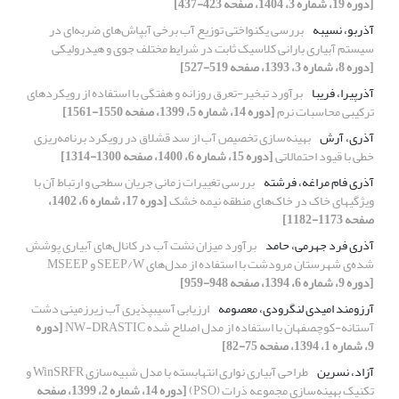
[دوره 19، شماره 3، 1404، صفحه 423-437]
آذربو، نسیبه
بررسی یکنواختی توزیع آب برخی آبپاش‌های ضربه‌ای در
سیستم آبیاری بارانی کلاسیک ثابت در شرایط‌ مختلف جوی و هیدرولیکی
[دوره 8، شماره 3، 1393، صفحه 519-527]
آذرپیرا، فریبا
برآورد تبخیر-تعرق روزانه و هفتگی با استفاده از رویکردهای
ترکیبی محاسبات نرم
[دوره 14، شماره 5، 1399، صفحه 1550-1561]
آذری، آرش
بهینه‌سازی تخصیص آب از سد قشلاق در رویکرد برنامه‌ریزی
خطی با قیود احتمالاتی
[دوره 15، شماره 6، 1400، صفحه 1300-1314]
آذری فام مراغه، فرشته
بررسی تغییرات زمانی جریان سطحی و ارتباط آن با
ویژگیهای خاک در خاک‌های منطقه نیمه خشک
[دوره 17، شماره 6، 1402،
صفحه 1173-1182]
آذری فرد جهرمی، حامد
برآورد میزان نشت آب در کانال‌های آبیاری پوشش
شده‌ی شهرستان مرودشت با استفاده از مدل‌های SEEP/W و MSEEP
[دوره 9، شماره 6، 1394، صفحه 948-959]
آرزومند امیدی لنگرودی، معصومه
ارزیابی آسیب‏پذیری آب زیرزمینی دشت
آستانه-کوچصفهان با استفاده از مدل اصلاح شده NW-DRASTIC
[دوره
9، شماره 1، 1394، صفحه 75-82]
آزاد، نسرین
طراحی آبیاری نواری انتهابسته با مدل شبیه‌سازی WinSRFR و
تکنیک بهینه‌سازی مجموعه ذرات (PSO)
[دوره 14، شماره 2، 1399، صفحه