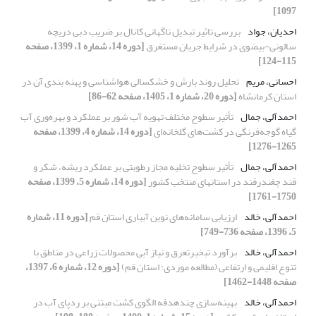
1097]
احدیان، جواد
بررسی تاثیر تبدیل ناگهانی کانال بر ضریب دبی دریچه
سالونی-بیضوی در شرایط جریان مستغرق
[دوره 14، شماره 1، 1399، صفحه
115-124]
احسانی، مریم
تحلیل روند بارش و خشکسالی هواشناسی و پهنه بندی آن در
استان کرمانشاه
[دوره 20، شماره 1، 1405، صفحه 62-86]
احمدآلی، جمال
تأثیر سطوح مختلف تهویه آب شور بر عملکرد و بهره‌وری آب
گیاه گوجه‌فرنگی در کشت‌های گلخانه‌ای
[دوره 14، شماره 4، 1399، صفحه
1265-1276]
احمدآلی، جمال
تأثیر سطوح تخلیه مجاز رطوبتی بر عملکرد ریشه، شکر و
قند چغندرقند در استانهای منتخب کشور
[دوره 14، شماره 5، 1399، صفحه
1750-1761]
احمدآلی، خالد
ارزیابی سامانه‌های نوین آبیاری استان قم
[دوره 11، شماره
5، 1396، صفحه 736-749]
احمدآلی، خالد
برآورد تبخیرتعرق و نیاز آبی محصولات زراعی در مناطق با
تنوع اقلیمی و ارتفاعی (مطالعه موردی: استان قم)
[دوره 12، شماره 6، 1397،
صفحه 1448-1462]
احمدآلی، خالد
بهینه‌سازی چندهدفه الگوی کشت مبتنی بر ردپای آب در