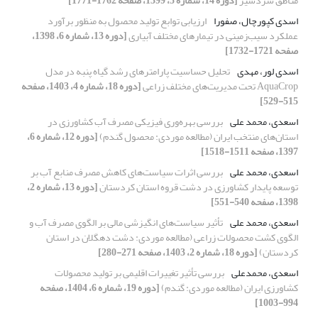
مناطق سردسیر
[دوره 14، شماره 5، 1399، صفحه 1762-1771]
اسدی کپورچال، صفورا
ارزیابی توابع تولید محصول به منظور برآورد
عملکرد سیب‌زمینی در تیمارهای مختلف آبیاری
[دوره 13، شماره 6، 1398،
صفحه 1721-1732]
اسدی لور، مهدی
تحلیل حساسیت پارامترهای رشد گیاه پنبه در مدل
AquaCrop تحت مدیریت‌های مختلف زراعی
[دوره 18، شماره 4، 1403، صفحه
515-529]
اسعدی، محمد علی
بررسی بهره‌وری فیزیکی مصرف آب کشاورزی در
استان‌های منتخب ایران (مطالعه موردی: محصول گندم)
[دوره 12، شماره 6،
1397، صفحه 1511-1518]
اسعدی، محمد علی
بررسی اثرات سیاست‌های کاهش مصرف منابع آب بر
توسعه پایدار کشاورزی در دشت قروه استان کردستان
[دوره 13، شماره 2،
1398، صفحه 540-551]
اسعدی، محمد علی
تأثیر سیاست‌های انگیزشی مالی بر الگوی مصرف آب و
الگوی کشت محصولات زراعی (مطالعه موردی: دشت دهگلان در استان
کردستان)
[دوره 18، شماره 2، 1403، صفحه 271-280]
اسعدی، محمدعلی
بررسی تأثیر تغییرات اقلیمی بر تولید محصولات
کشاورزی ایران (مطالعه موردی: گندم)
[دوره 19، شماره 6، 1404، صفحه
994-1003]