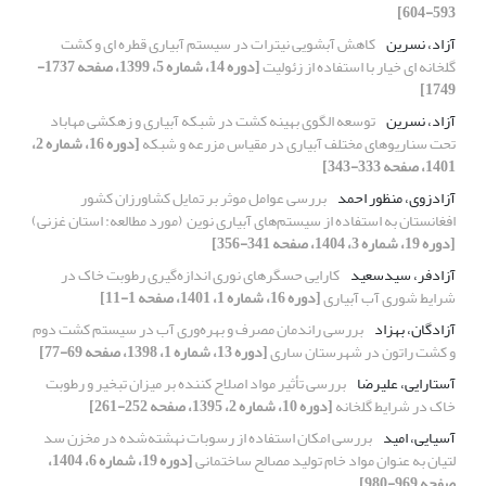
593-604]
آزاد، نسرین
کاهش آبشویی نیترات در سیستم آبیاری قطره ای و کشت
گلخانه ای خیار با استفاده از زئولیت
[دوره 14، شماره 5، 1399، صفحه 1737-
1749]
آزاد، نسرین
توسعه الگوی بهینه کشت در شبکه آبیاری و زهکشی مهاباد
تحت سناریوهای مختلف آبیاری در مقیاس مزرعه و شبکه
[دوره 16، شماره 2،
1401، صفحه 333-343]
آزادزوی، منظور احمد
بررسی عوامل موثر بر تمایل کشاورزان کشور
افغانستان به استفاده از سیستم‌های آبیاری نوین ‌ (مورد مطالعه: استان غزنی)
[دوره 19، شماره 3، 1404، صفحه 341-356]
آزادفر، سیدسعید
کارایی حسگرهای نوری اندازه‌گیری رطوبت خاک در
شرایط شوری آب آبیاری
[دوره 16، شماره 1، 1401، صفحه 1-11]
آزادگان، بهزاد
بررسی راندمان مصرف و بهره‌وری آب در سیستم کشت دوم
و کشت راتون در شهرستان ساری
[دوره 13، شماره 1، 1398، صفحه 69-77]
آستارایی، علیرضا
بررسی تأثیر مواد اصلاح کننده بر میزان تبخیر و رطوبت
خاک در شرایط گلخانه
[دوره 10، شماره 2، 1395، صفحه 252-261]
آسیایی، امید
بررسی امکان استفاده از رسوبات نهشته‌شده در مخزن سد
لتیان به عنوان مواد خام تولید مصالح ساختمانی
[دوره 19، شماره 6، 1404،
صفحه 969-980]