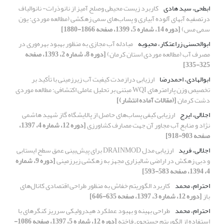
ابطحی، سید هادی
کاربرد زیست محیطی وصلح آمیز از نانوذرات- نانوالیاف
درتصفیه آبهای آلوده آبیاری و پساب‌های سمی زهکشی (مطالعه موردی: یون
سمی مس)
[دوره 14، شماره 5، 1399، صفحه 1866-1880]
ابوالحسنی زراعتکار، محبوبه
مبادله آب مجازی به منظور بهبود بهره‌وری در
مصرف آب (مطالعه موردی استان کرمان)
[دوره 8، شماره 2، 1393، صفحه
325-335]
ابوالهادی، احمدرضا
ارزیابی درازمدت کیفیت آب زیرزمینی با تأکید بر
تخصیص وزن پارامترهای WQI مبتنی بر تحلیل عاملی اکتشافی؛ مطالعه موردی
دشت کرمان
[(مقالات آماده انتشار)]
اجلالی، ایرج
ارزیابی کیفی پساب‌های حاصل از پالایشگاه گاز شهید هاشمی
نژاد و منابع آب مجاور آن جهت مصارف کشاورزی
[دوره 12، شماره 4، 1397،
صفحه 903-918]
اجلالی، فرید
ارزیابی مدل DRAINMOD برای پیش‌بینی عمق سطح ایستابی
و دبی زهکش در اراضی شالیزاری مجهز به زهکشی زیرزمینی
[دوره 9، شماره
4، 1394، صفحه 583-593]
احترام، محمد
کاربرد الگوریتم خفاش به منظور طراحی اقتصادی کانال‌های
باز
[دوره 12، شماره 3، 1397، صفحه 635-646]
احترام، محمد
طراحی بهینه و بهبود عملکرد هیدرولیکی سرریز کنگرهای با
استفاده از الگوریتم جستجوی فاخته
[دوره 12، شماره 5، 1397، صفحه 1086-