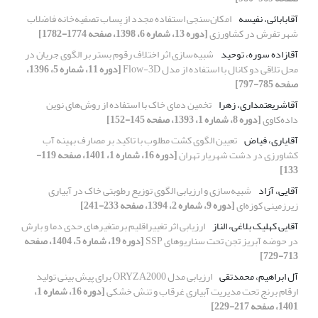
آقابابائی، نفیسه
امکان‌سنجی استفاده مجدد از پساب تصفیه‌خانه فاضلاب
شهر تفرش در کشاورزی
[دوره 13، شماره 6، 1398، صفحه 1774-1782]
آقازاده سوره، توحید
شبیه‌سازی اثر اختلاف رقوم بستر بر الگوی جریان در
محل تلاقی دو کانال با استفاده از مدل Flow-3D
[دوره 11، شماره 5، 1396،
صفحه 785-797]
آقاشریعتمداری، زهرا
تخمین دمای خاک با استفاده از روش‌های نوین
داده‌کاوی
[دوره 8، شماره 1، 1393، صفحه 145-152]
آقایاری، فیاض
تعیین الگوی کشت مطلوب با تاکید بر مصارف بهینه آب
کشاورزی در دشت شهریار تهران
[دوره 16، شماره 1، 1401، صفحه 119-
133]
آقایی، آزاد
شبیه‌سازی و ارزیابی الگوی توزیع رطوبتی خاک در آبیاری
زیرزمینی کوزه‌ای
[دوره 9، شماره 2، 1394، صفحه 233-241]
آقایی کهلیک بلاغی، الناز
ارزیابی اثر تغییراقلیم برمتغیرهای حدی دما و بارش
در حوضه آبریز تجن تحت سناریوهای SSP
[دوره 19، شماره 5، 1404، صفحه
713-729]
آل ابراهیم، محمدتقی
ارزیابی مدل ORYZA2000 برای پیش بینی تولید
ارقام برنج تحت مدیریت آبیاری غرقاب و تنش خشکی
[دوره 16، شماره 1،
1401، صفحه 217-229]