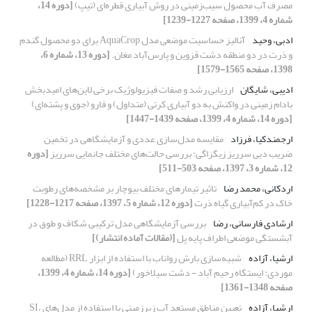
مصرف آب محصول سیب‌زمینی در روش آبیاری قطره‌ای (تیپ)
[دوره 14،
شماره 4، 1399، صفحه 1227-1239]
ادبی، وحید
آنالیز حساسیت موضعی مدل AquaCrop برای دو محصول گندم
و ذرت در دو منطقه دشت قزوین و پارس‌آباد مغان.
[دوره 13، شماره 6،
1398، صفحه 1565-1579]
ادیبی، شایگان
ارزیابی رشد و صفات فیزیولوژیک برخی لاین‌های امیدبخش
بادام زمینی در واکنش به دو آبیاری کرتی (متداول) و فارو (جوی و پشته‌ای)
[دوره 14، شماره 4، 1399، صفحه 1439-1447]
ارجمندکیا، فرزاد
مقایسه مدل‌سازی عددی و آزمایشگاهی در تخمین
ضریب دبی سرریز زیگزاگی: بررسی حالت‌های مختلف جانمایی سرریز
[دوره
12، شماره 3، 1397، صفحه 503-511]
اردکانی، محمد رضا
تاثیر تیمارهای مختلف بیوچار بر مشخصه‌های رطوبت
خاک در کم‌آبیاری گیاه ذرت
[دوره 12، شماره 5، 1397، صفحه 1217-1228]
ارشادی فارسانی، رضا
بررسی آزمایشگاهی مدل ترکیبی شکاف و طوق در
آبشستگی موضعی اطراف پایه پل
[(مقالات آماده انتشار)]
ارشیا، آزاده
شبیه‌سازی بارش رواناب با استفاده از ابزار RRL (مطالعه
موردی: ایستگاه رحیم آباد - دشت سیلاخور)
[دوره 14، شماره 4، 1399،
صفحه 1348-1361]
ارشیا، آزاده
تعیین مناطق مستعد آب زیرزمینی با استفاده از مدل‌های SI،