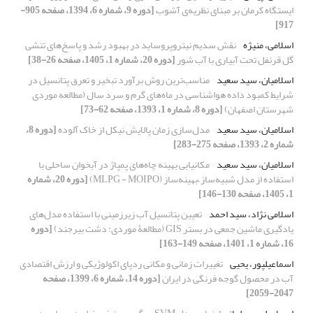
ایستگاه کرمان بر مبنای نظریه‌ی آشوب
[دوره 9، شماره 6، 1394، صفحه 905-
917]
اسلامی، منیژه
نقش سدیم نیتروپروساید در بهبود رشد و پاسخ‌های تنشی
گل قرنفل تحت آبیاری با آب شور
[دوره 20، شماره 1، 1405، صفحه 26-38]
اسلامیان، سید سعید
مناسب‌ترین روش برآورد تبخیر و تعرق پتانسیل در
شرایط کمبود داده هواشناسی در ماه‌های گرم و سرد سال (مطالعه موردی
شهرستان اصفهان)
[دوره 8، شماره 1، 1393، صفحه 62-73]
اسلامیان، سید سعید
مدل‌سازی زمان پالایش نیکل از خاک آلوده
[دوره 8،
شماره 2، 1393، صفحه 275-283]
اسلامیان، سید سعید
مکانیابی بهینه چاه‌های پمپاژ در آبخوان ساحلی با
استفاده از مدل شبیه‌ساز –بهینه‌ساز (MLPG - MOIPO)
[دوره 20، شماره
1، 1405، صفحه 130-146]
اسلامی نژاد، سید احمد
تعیین پتانسیل آب زیرزمینی با استفاده مدل‌های
یادگیری ماشین جمعی در بستر GIS (مطالعۀ موردی: دشت بیرجند)
[دوره
16، شماره 1، 1401، صفحه 149-163]
اسماعیلپور، یحیی
تغییرات زمانی و مکانی ردپای اکولوژیکی و ارزش اقتصادی
آب در محصول گوجه فرنگی در ایران
[دوره 14، شماره 6، 1399، صفحه
2047-2059]