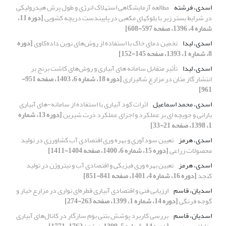
اسدی، فرشته
مطالعه آزمایشگاهی استهلاک انرژی و طول پرش هیدرولیکی
در شرایط بستر زبر با بلوک‏های مکعبی‏ در پایین‏دست دریچه کشویی
[دوره 11،
شماره 4، 1396، صفحه 597-608]
اسدی، لیدا
تخمین دمای خاک با استفاده از روش‌های نوین داده‌کاوی
[دوره
8، شماره 1، 1393، صفحه 145-152]
اسدی، لیدا
تأثیر متقابل سامانه های آبیاری و روش‌های کاشت برنج بر
انتشار گاز متان در مزارع شالیزاری
[دوره 18، شماره 6، 1403، صفحه 951-
961]
اسدی، محمد اسماعیل
اثرات کود آبیاری با استفاده از سامانه-های آبیاری
بارانی و جویچه ای بر عملکرد و اجزای عملکرد ذرت شیرین
[دوره 13، شماره
1، 1398، صفحه 21-33]
اسدی، هرمز
تعیین سودآوری و بهره وری اقتصادی آب کشاورزی در تولید
محصولات زراعی
[دوره 15، شماره 6، 1400، صفحه 1404-1411]
اسدی، هرمز
تعیین بهره وری فیزیکی و اقتصادی آب و نیتروژن در تولید
کنجد
[دوره 16، شماره 4، 1401، صفحه 841-851]
اسدیان، قاسم
ارزیابی فنی و اقتصادی آبیاری قطره‌ای نواری در مزارع خیار و
گوجه فرنگی
[دوره 14، شماره 1، 1399، صفحه 263-274]
اسدیان، قاسم
بررسی کاربرد پوشش بتنی بوم سازگار در کانال‌های آبیاری