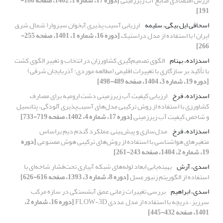
ارزش اقتصادی منابع آب زیرزمینی
[دوره 17، شماره 1، 1402، صفحه 180-
191]
اسحاقی ایل بیگی، سلیمه
ارزیابی آسیب پذیری آبخوان سبزوار( شمال شرق
ایران) با استفاده از مدل دراستیک
[دوره 16، شماره 1، 1401، صفحه 255-
266]
اسدزاده، بهنام
الگوی تصمیم‌گیری کشاورزان در انتخاب و تغییر الگوی کشت
با تأکید بر سازگاری با تغییرات اقلیمی (مطالعه موردی: آذربایجان شرقی)
[دوره 19، شماره 3، 1404، صفحه 489-498]
اسدزاده، فرخ
ارزیابی کیفیت آب زیرزمینی دشت ارومیه برای مصارف
کشاورزی با استفاده از روش ترکیبی مدل‌های آسیب‌پذیری آلودگی، پتانسیل
و شاخص کیفیت آب زیرزمینی
[دوره 17، شماره 4، 1402، صفحه 719-733]
اسدزاده، فرخ
مدل‌سازی و پیش‌بینی عملکرد گندم دیم براساس
متغیرهای هواشناسی با استفاده از روش‌های ترکیبی هوش مصنوعی
[دوره
19، شماره 2، 1404، صفحه 243-261]
اسدی، آرش
بهینه‌یابی ابعاد لوله‌های شبکه آبیاری تحت‌فشار شاخه‌ای با
استفاده از الگوریتم زنبورعسل
[دوره 8، شماره 3، 1393، صفحه 616-626]
اسدی، ابراهیم
بررسی تغییرات زمانی عمق آبشستگی در سازه مرکب
سرریز – دریچه با استفاده از مدل عددی FLOW-3D
[دوره 16، شماره 2،
1401، صفحه 432-445]