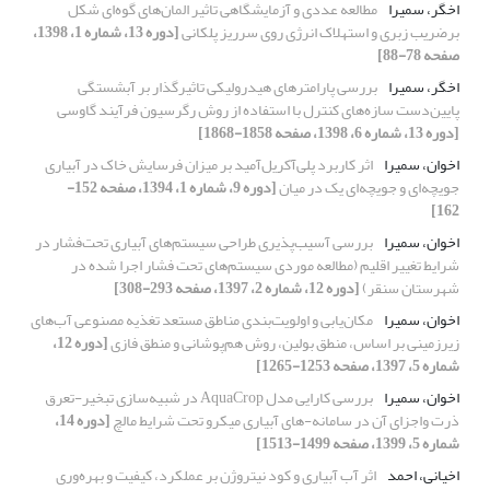
اخگر، سمیرا
مطالعه عددی و آزمایشگاهی تاثیر المان‌های گوه‌ای شکل
برضریب زبری و استهلاک انرژی روی سرریز پلکانی
[دوره 13، شماره 1، 1398،
صفحه 78-88]
اخگر، سمیرا
بررسی پارامترهای هیدرولیکی تاثیرگذار بر آبشستگی
پایین‌دست سازه‌های کنترل با استفاده از روش رگرسیون فرآیند گاوسی
[دوره 13، شماره 6، 1398، صفحه 1858-1868]
اخوان، سمیرا
اثر کاربرد پلی‌آکریل‌آمید بر میزان فرسایش خاک در آبیاری
جویچه‌ای و جویچه‌ای یک در میان
[دوره 9، شماره 1، 1394، صفحه 152-
162]
اخوان، سمیرا
بررسی آسیب‌پذیری طراحی سیستم‌های آبیاری تحت‌فشار در
شرایط تغییر اقلیم (مطالعه موردی سیستم‌های تحت فشار اجرا شده در
شهرستان سنقر)
[دوره 12، شماره 2، 1397، صفحه 293-308]
اخوان، سمیرا
مکان‌یابی و اولویت‌بندی مناطق مستعد تغذیه ‌مصنوعی آب‌‌های
زیرزمینی بر اساس، منطق بولین، روش هم‌پوشانی و منطق فازی
[دوره 12،
شماره 5، 1397، صفحه 1253-1265]
اخوان، سمیرا
بررسی کارایی مدل AquaCrop در شبیه‌سازی تبخیر-تعرق
ذرت واجزای آن در سامانه-های آبیاری میکرو تحت شرایط مالچ
[دوره 14،
شماره 5، 1399، صفحه 1499-1513]
اخیانی، احمد
اثر آب آبیاری و کود نیتروژن بر عملکرد، کیفیت و بهره‌وری