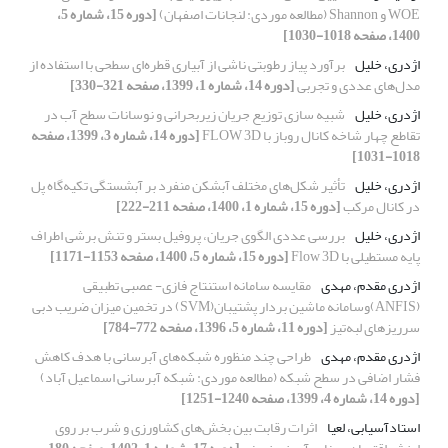
WOE و Shannon (مطالعه موردی: لنجانات اصفهان)
[دوره 15، شماره 5،
1400، صفحه 1018-1030]
اژدری، خلیل
برآورد پیاز رطوبتی ناشی از آبیاری قطره‌ای سطحی با استفاده از
مدل‌های عددی و تجربی
[دوره 14، شماره 1، 1399، صفحه 321-330]
اژدری، خلیل
شبیه سازی توزیع جریان زیربحرانی و نوسانات سطح آب در
تقاطع چهار شاخه کانال روباز با FLOW 3D
[دوره 14، شماره 3، 1399، صفحه
1018-1031]
اژدری، خلیل
تأثیر شکل‌های مختلف آبشکن‌‌ منفرد بر آبشستگی تکیه‌گاه پل
در کانال مرکب
[دوره 15، شماره 1، 1400، صفحه 211-222]
اژدری، خلیل
بررسی عددی الگوی جریان، پروفیل بستر و تنش برشی اطراف
پایه مستطیلی با Flow 3D
[دوره 15، شماره 5، 1400، صفحه 1153-1171]
اژدری مقدم، مهدی
مقایسه سامانه استنتاج فازی- عصبی تطبیقی
(ANFIS)وسامانه ماشین بردار پشتیبان(SVM) در تخمین میزان ضریب دبی
سرریزهای لبه‌تیز
[دوره 11، شماره 5، 1396، صفحه 772-784]
اژدری مقدم، مهدی
طراحی چند منظوره شبکه‌های آبرسانی با هدف کاهش
فشار اضافی در سطح شبکه (مطالعه موردی: شبکه آبرسانی اسماعیل آباد)
[دوره 14، شماره 4، 1399، صفحه 1240-1251]
استادآسیابی، لعیا
اثرات رقابت بین بخش‌های کشاورزی و شرب بر روی