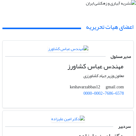
اعضای هیات تحریریه
مدیر مسئول
مهندس عباس کشاورز
معاون وزیر جهاد کشاورزی
gmail.com
keshavarzabbas12
0000-0002-7686-6578
سردبیر