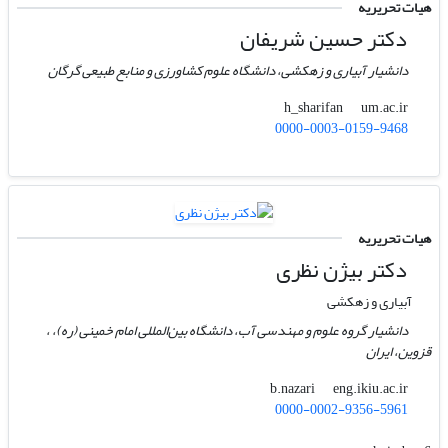
هیات تحریریه
دکتر حسین شریفان
دانشیار آبیاری و زهکشی، دانشگاه علوم کشاورزی و منابع طبیعی گرگان
um.ac.ir
h_sharifan
0000-0003-0159-9468
هیات تحریریه
دکتر بیژن نظری
آبیاری و زهکشی
دانشیار گروه علوم و مهندسی آب، دانشگاه بین‌المللی امام خمینی (ره)، ،
قزوین، ایران
eng.ikiu.ac.ir
b.nazari
0000-0002-9356-5961