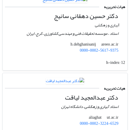
هیات تحریریه
دکتر حسین دهقانی سانیج
آبیاری و زهکشی
استاد ، موسسه تحقیقات فنی و مهندسی کشاورزی‌، کرج، ایران
areeo.ac.ir
h.dehghanisanij
0000-0002-5617-9375
h-index:
12
هیات تحریریه
دکتر عبدالمجید لیاقت
استاد آبیاری و زهکشی، دانشگاه تهران
ut.ac.ir
aliaghat
0000-0002-3224-6529