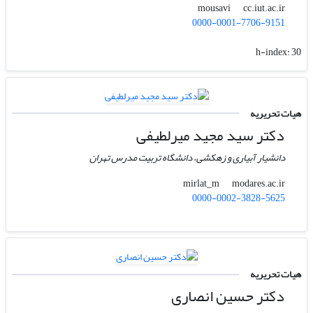
cc.iut.ac.ir
mousavi
0000-0001-7706-9151
h-index:
30
هیات تحریریه
دکتر سید مجید میرلطیفی
دانشیار آبیاری و زهکشی، دانشگاه تربیت مدرس تهران
modares.ac.ir
mirlat_m
0000-0002-3828-5625
هیات تحریریه
دکتر حسین انصاری