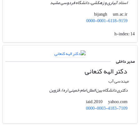
استاد آبیاری و زهکشی، دانشگاه فردوسی مشهد
um.ac.ir
bijangh
0000-0001-6118-9159
h-index:
14
مدیر داخلی
دکتر الهه کنعانی
مهندسی آب
دکتری دانشگاه بین الملل امام خمینی (ره)، قزوین
yahoo.com
iaid.2010
0000-0003-4183-7109