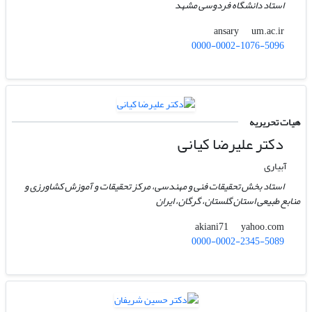
استاد دانشگاه فردوسی مشهد
um.ac.ir
ansary
0000-0002-1076-5096
هیات تحریریه
دکتر علیرضا کیانی
آبیاری
استاد بخش تحقیقات فنی و مهندسی، مرکز تحقیقات و آموزش کشاورزی و
منابع طبیعی استان گلستان، گرگان، ایران
yahoo.com
akiani71
0000-0002-2345-5089