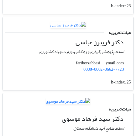
h-index:
23
هیات تحریریه
دکتر فریبرز عباسی
استاد پژوهشی آبیاری و زهکشی، وزارت جهاد کشاورزی
ymail.com
fariborzabbasi
0000-0002-0662-7723
h-index:
25
هیات تحریریه
دکتر سید فرهاد موسوی
استاد منابع آب، دانشگاه سمنان