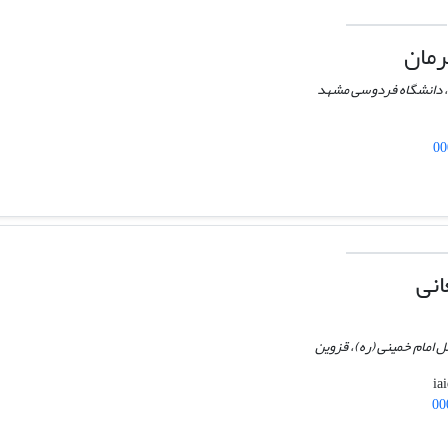
رمان
، دانشگاه فردوسی مشهد
00
انی
ل امام خمینی (ره)، قزوین
00