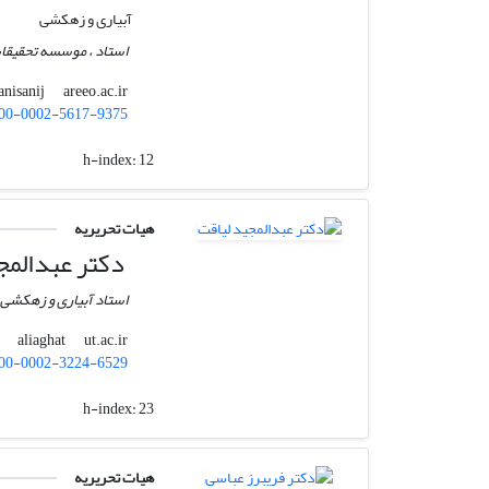
آبیاری و زهکشی
استاد ، موسسه تحقیقات
areeo.ac.ir
h.dehghanisanij
00-0002-5617-9375
h-index:
12
هیات تحریریه
دکتر عبدالمج
استاد آبیاری و زهکشی،
ut.ac.ir
aliaghat
00-0002-3224-6529
h-index:
23
هیات تحریریه