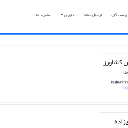
نویسندگان
ارسال مقاله
داوران
تماس با ما
 کشاورز
زی
00
زاده