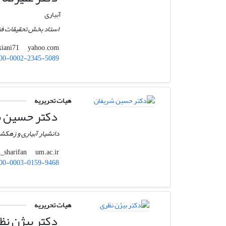
آبیاری
استاد بخش تحقیقات فنی
yahoo.com
akiani71
00-0002-2345-5089
هیات تحریریه
دکتر حسین ش
دانشیار آبیاری و زهکش
um.ac.ir
h_sharifan
00-0003-0159-9468
هیات تحریریه
دکتر بیژن نظ