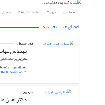
صفحه اصلی
مرور
اطلاعات نشریه
راهنمای 
اعضای هیات تحریریه
مدیر مسئول
مهندس عباس
معاون وزیر جهاد کشاور
gmail.com
keshavarzabbas12
00-0002-7686-6578
سردبیر
دکتر امین علی