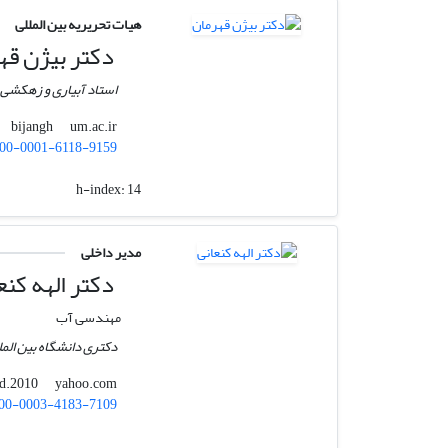
هیات تحریریه بین المللی
دکتر بیژن قه
استاد آبیاری و زهکشی
um.ac.ir
bijangh
00-0001-6118-9159
h-index:
14
مدیر داخلی
دکتر الهه کنع
مهندسی آب
دکتری دانشگاه بین المل
yahoo.com
iaid.2010
00-0003-4183-7109