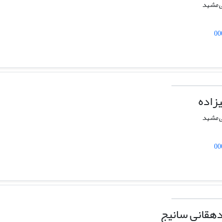
ی مشهد
00
زاده
ی مشهد
00
هقانی سانیج