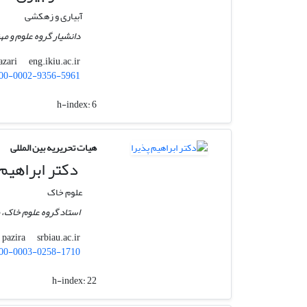
آبیاری و زهکشی
دانشیار گروه علوم و مهن
eng.ikiu.ac.ir
b.nazari
00-0002-9356-5961
h-index:
6
هیات تحریریه بین المللی
دکتر ابراهیم 
علوم خاک
استاد گروه علوم خاک، و
srbiau.ac.ir
pazira
00-0003-0258-1710
h-index:
22