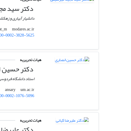
دکتر سید مجی
دانشیار آبیاری و زهکش
modares.ac.ir
mirlat_m
00-0002-3828-5625
هیات تحریریه
دکتر حسین ا
استاد دانشگاه فردوس
um.ac.ir
ansary
00-0002-1076-5096
هیات تحریریه
دکتر علیرضا 