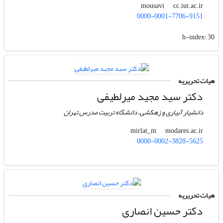
cc.iut.ac.ir
mousavi
0000-0001-7706-9151
h-index:
30
هیات تحریریه
دکتر سید مجید میرلطیفی
دانشیار آبیاری و زهکشی، دانشگاه تربیت مدرس تهران
modares.ac.ir
mirlat_m
0000-0002-3828-5625
هیات تحریریه
دکتر حسین انصاری