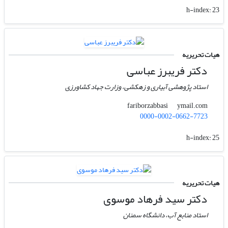
h-index:
23
هیات تحریریه
دکتر فریبرز عباسی
استاد پژوهشی آبیاری و زهکشی، وزارت جهاد کشاورزی
ymail.com
fariborzabbasi
0000-0002-0662-7723
h-index:
25
هیات تحریریه
دکتر سید فرهاد موسوی
استاد منابع آب، دانشگاه سمنان