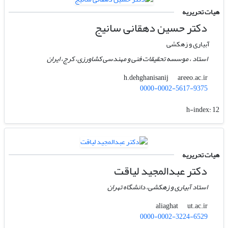
هیات تحریریه
دکتر حسین دهقانی سانیج
آبیاری و زهکشی
استاد ، موسسه تحقیقات فنی و مهندسی کشاورزی‌، کرج، ایران
areeo.ac.ir
h.dehghanisanij
0000-0002-5617-9375
h-index:
12
هیات تحریریه
دکتر عبدالمجید لیاقت
استاد آبیاری و زهکشی، دانشگاه تهران
ut.ac.ir
aliaghat
0000-0002-3224-6529