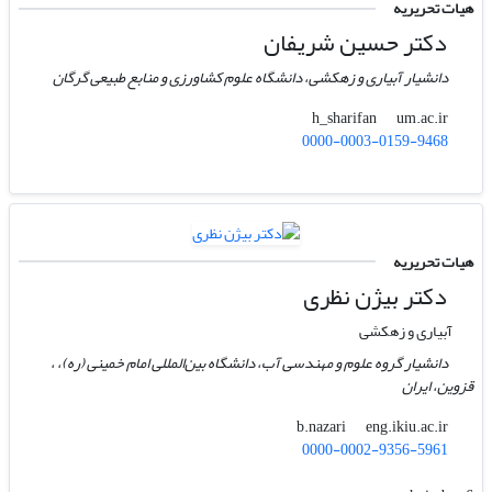
هیات تحریریه
دکتر حسین شریفان
دانشیار آبیاری و زهکشی، دانشگاه علوم کشاورزی و منابع طبیعی گرگان
um.ac.ir
h_sharifan
0000-0003-0159-9468
هیات تحریریه
دکتر بیژن نظری
آبیاری و زهکشی
دانشیار گروه علوم و مهندسی آب، دانشگاه بین‌المللی امام خمینی (ره)، ،
قزوین، ایران
eng.ikiu.ac.ir
b.nazari
0000-0002-9356-5961