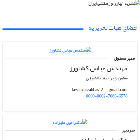
اعضای هیات تحریریه
مدیر مسئول
مهندس عباس کشاورز
معاون وزیر جهاد کشاورزی
gmail.com
keshavarzabbas12
0000-0002-7686-6578
سردبیر