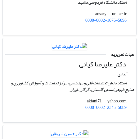
استاد دانشگاه فردوسی مشهد
um.ac.ir
ansary
0000-0002-1076-5096
هیات تحریریه
دکتر علیرضا کیانی
آبیاری
استاد بخش تحقیقات فنی و مهندسی، مرکز تحقیقات و آموزش کشاورزی و
منابع طبیعی استان گلستان، گرگان، ایران
yahoo.com
akiani71
0000-0002-2345-5089