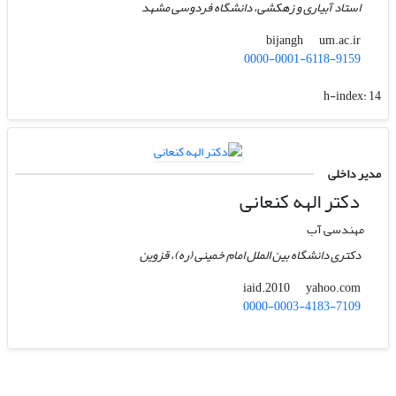
استاد آبیاری و زهکشی، دانشگاه فردوسی مشهد
um.ac.ir
bijangh
0000-0001-6118-9159
h-index:
14
مدیر داخلی
دکتر الهه کنعانی
مهندسی آب
دکتری دانشگاه بین الملل امام خمینی (ره)، قزوین
yahoo.com
iaid.2010
0000-0003-4183-7109