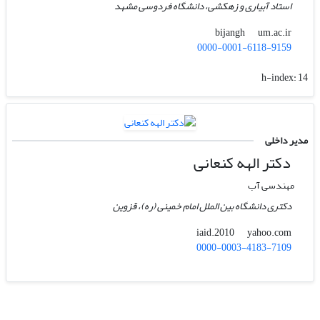
استاد آبیاری و زهکشی، دانشگاه فردوسی مشهد
um.ac.ir
bijangh
0000-0001-6118-9159
h-index:
14
مدیر داخلی
دکتر الهه کنعانی
مهندسی آب
دکتری دانشگاه بین الملل امام خمینی (ره)، قزوین
yahoo.com
iaid.2010
0000-0003-4183-7109