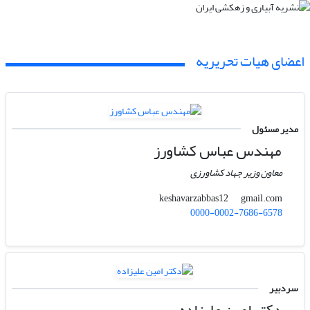
اعضای هیات تحریریه
مدیر مسئول
مهندس عباس کشاورز
معاون وزیر جهاد کشاورزی
gmail.com
keshavarzabbas12
0000-0002-7686-6578
سردبیر