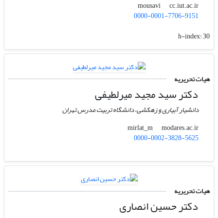
cc.iut.ac.ir
mousavi
0000-0001-7706-9151
h-index:
30
هیات تحریریه
دکتر سید مجید میرلطیفی
دانشیار آبیاری و زهکشی، دانشگاه تربیت مدرس تهران
modares.ac.ir
mirlat_m
0000-0002-3828-5625
هیات تحریریه
دکتر حسین انصاری