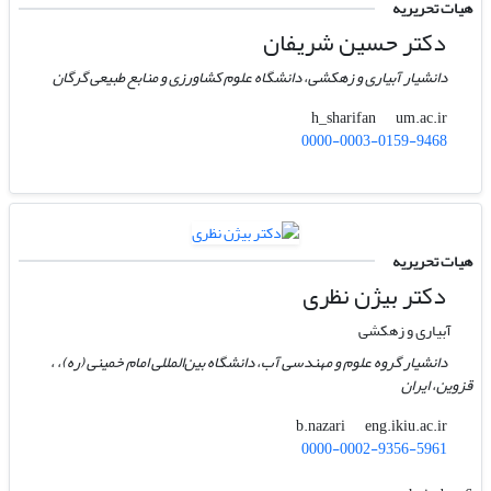
هیات تحریریه
دکتر حسین شریفان
دانشیار آبیاری و زهکشی، دانشگاه علوم کشاورزی و منابع طبیعی گرگان
um.ac.ir
h_sharifan
0000-0003-0159-9468
هیات تحریریه
دکتر بیژن نظری
آبیاری و زهکشی
دانشیار گروه علوم و مهندسی آب، دانشگاه بین‌المللی امام خمینی (ره)، ،
قزوین، ایران
eng.ikiu.ac.ir
b.nazari
0000-0002-9356-5961