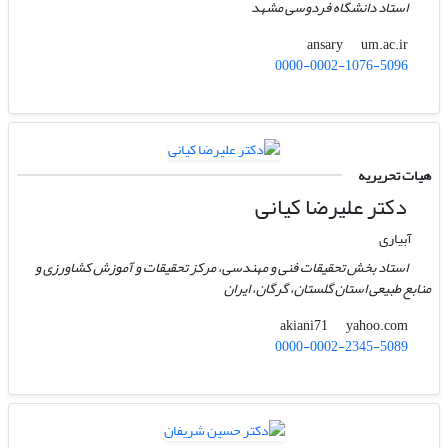
استاد دانشگاه فردوسی مشهد
um.ac.ir
ansary
0000-0002-1076-5096
هیات تحریریه
دکتر علیرضا کیانی
آبیاری
استاد بخش تحقیقات فنی و مهندسی، مرکز تحقیقات و آموزش کشاورزی و
منابع طبیعی استان گلستان، گرگان، ایران
yahoo.com
akiani71
0000-0002-2345-5089