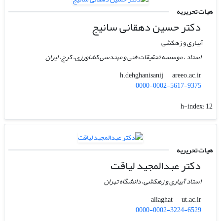
هیات تحریریه
دکتر حسین دهقانی سانیج
آبیاری و زهکشی
استاد ، موسسه تحقیقات فنی و مهندسی کشاورزی‌، کرج، ایران
areeo.ac.ir
h.dehghanisanij
0000-0002-5617-9375
h-index:
12
هیات تحریریه
دکتر عبدالمجید لیاقت
استاد آبیاری و زهکشی، دانشگاه تهران
ut.ac.ir
aliaghat
0000-0002-3224-6529