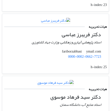
h-index:
23
هیات تحریریه
دکتر فریبرز عباسی
استاد پژوهشی آبیاری و زهکشی، وزارت جهاد کشاورزی
ymail.com
fariborzabbasi
0000-0002-0662-7723
h-index:
25
هیات تحریریه
دکتر سید فرهاد موسوی
استاد منابع آب، دانشگاه سمنان