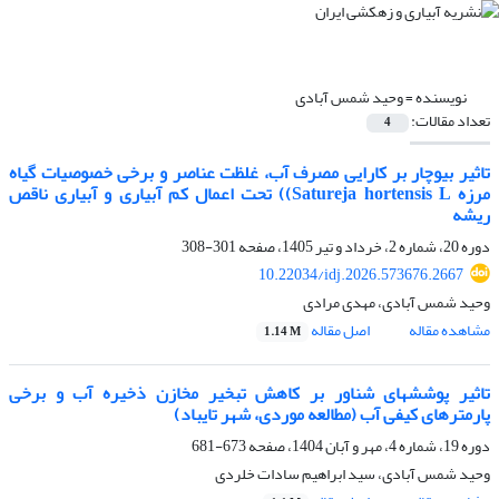
نویسنده =
وحید شمس آبادی
تعداد مقالات:
4
تاثیر بیوچار بر کارایی مصرف آب، غلظت عناصر و برخی خصوصیات گیاه
مرزه Satureja hortensis L)) تحت اعمال کم آبیاری و آبیاری ناقص
ریشه
دوره 20، شماره 2، خرداد و تیر 1405، صفحه
301-308
10.22034/idj.2026.573676.2667
وحید شمس آبادی، مهدی مرادی
مشاهده مقاله
اصل مقاله
1.14 M
تاثیر پوشش‎های شناور بر کاهش تبخیر مخازن ذخیره آب و برخی
پارمترهای کیفی آب (مطالعه موردی، شهر تایباد)
دوره 19، شماره 4، مهر و آبان 1404، صفحه
673-681
وحید شمس آبادی، سید ابراهیم سادات خلردی