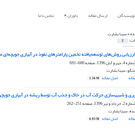
نویسندگان
ارسال مقاله
داوران
تماس با ما
ده =
سینا بشارت
ات:
2
ارزیابی روش‌های توسعه‌یافته تخمین پارامترهای نفوذ در آبیاری جویچه‌ای م
680-691
تگو، سینا بشارت
اله
اصل مقاله
1.56 M
ری و شبیهسازی حرکت آب در خاک و جذب آب توسط ریشه در آبیاری جویچها
251-262
یده، سینا بشارت
اله
اصل مقاله
6.93 M