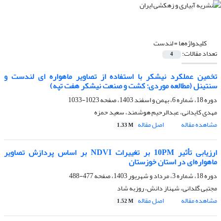
کلیدواژه‌ها =
لندست
تعداد مقالات:
4
تخمین عملکرد نیشکر با استفاده از تصاویر ماهواره ای لندست و
سنتینل (مطالعه موردی: کشت و صنعت نیشکر هفت تپه)
دوره 18، شماره 6، بهمن و اسفند 1403، صفحه
1023-1033
مهدی کایدانی، عبدالرحیم هوشمند، سعید حمزه
مشاهده مقاله
اصل مقاله
1.33 M
ارزیابی تأثیر 10PM بر تغییرات NDVI بر اساس پردازش تصاویر
ماهواره‌ای در استان خوزستان
دوره 18، شماره 3، مرداد و شهریور 1403، صفحه
477-488
مجتبی گلدانی، شهناز دانش، روزبه شاد
مشاهده مقاله
اصل مقاله
1.52 M