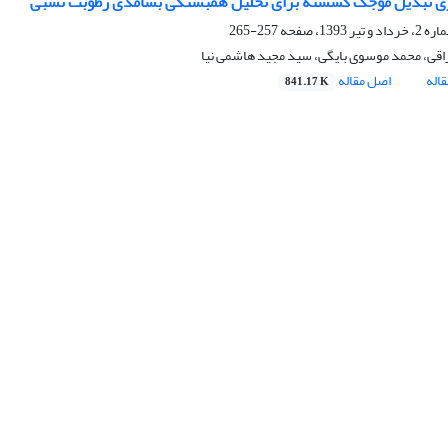
یری تبدیل موجک گسسته برای تحلیل همبستگی بسامدی رطوبت نسبی
257-265
اقی، محمد موسوی بایگی، سید مجید هاشمی نیا
اله
اصل مقاله
841.17 K