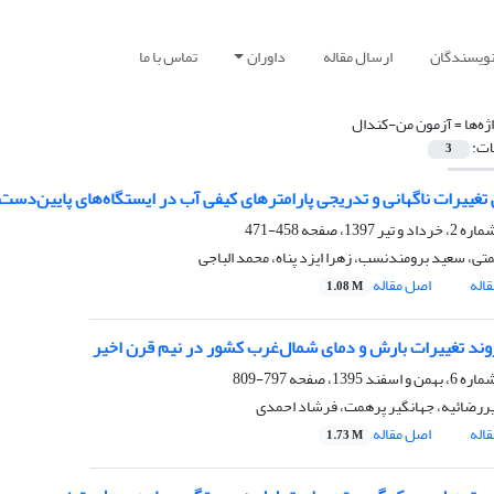
نویسندگان
ارسال مقاله
داوران
تماس با ما
ژه‌ها =
آزمون من-کندال
ات:
3
تغییرات ناگهانی و تدریجی پارامترهای کیفی آب در ایستگاه‌های پایین‌دست
458-471
ی، سعید برومندنسب، زهرا ایزد پناه، محمد الباجی
اله
اصل مقاله
1.08 M
ند تغییرات بارش و دمای شمال‌غرب کشور در نیم قرن اخیر
797-809
یررضائیه، جهانگیر پرهمت، فرشاد احمدی
اله
اصل مقاله
1.73 M