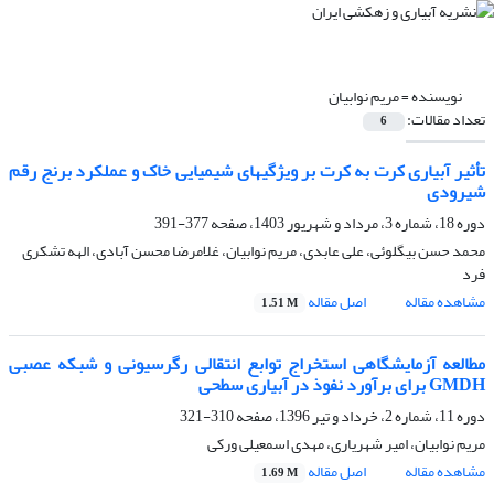
نویسنده =
مریم نوابیان
تعداد مقالات:
6
تأثیر آبیاری کرت به کرت بر ویژگی‎های شیمیایی خاک و عملکرد برنج رقم
شیرودی
دوره 18، شماره 3، مرداد و شهریور 1403، صفحه
377-391
محمد حسن بیگلوئی، علی عابدی، مریم نوابیان، غلامرضا محسن آبادی، الهه تشکری
فرد
مشاهده مقاله
اصل مقاله
1.51 M
مطالعه آزمایشگاهی استخراج توابع انتقالی رگرسیونی و شبکه عصبی
GMDH برای برآورد نفوذ در آبیاری سطحی
دوره 11، شماره 2، خرداد و تیر 1396، صفحه
310-321
مریم نوابیان، امیر شهریاری، مهدی اسمعیلی ورکی
مشاهده مقاله
اصل مقاله
1.69 M