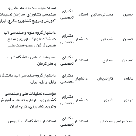
استاد، موسسه تحقیقات فنی و
دکترای
حسین
دهقانی سانیج
استاد
مهندسی کشاورزی‌، سازمان تحقیقات
تخصصی
آموزش و ترویج کشاورزی، کرج، ایرا
دانشیار گروه علوم و مهندسی آب
دکترای
حسین
شریفان
دانشیار
دانشگاه علوم کشاورزی و منابع
تخصصی
طبیعی گرگان و عضو هیئت علمی.
دکترای
عضو هیات علمی دانشگاه شهید
نسرین
سیاری
استادیار
تخصصی
باهنر کرمان
دکترای
دانشیار گروه مهندسی آب، دانشگاه
فاطمه
کاراندیش
دانشیار
تخصصی
زابل، زابل، ایران
مؤسسه تحقیقات فنی و مهندسی
دکترای
مهدی
اکبری
دانشیار
کشاورزی، سازمان تحقیقات، آموزش
تخصصی
و ترویج کشاورزی، کرج- ایران
دکترای
سید مرتضی
سیدیان
استادیار
استادیار دانشگاه گنبد کاووس
تخصصی