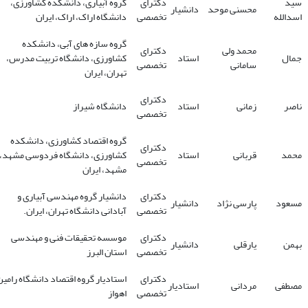
سید
دکترای
گروه آبیاری، دانشکده کشاورزی،
محسنی موحد
دانشیار
اسدالله
تخصصی
دانشگاه اراک، اراک، ایران
گروه سازه های آبی، دانشکده
محمد ولی
دکترای
جمال
استاد
کشاورزی، دانشگاه تربیت مدرس،
سامانی
تخصصی
تهران، ایران
دکترای
ناصر
زمانی
استاد
دانشگاه شیراز
تخصصی
گروه اقتصاد کشاورزی، دانشکده
دکترای
محمد
قربانی
استاد
کشاورزی، دانشگاه فردوسی مشهد،
تخصصی
مشهد، ایران
دکترای
دانشیار گروه مهندسی آبیاری و
مسعود
پارسی نژاد
دانشیار
تخصصی
آبادانی دانشگاه تهران، ایران.
دکترای
موسسه تحقیقات فنی و مهندسی
بهمن
یارقلی
دانشیار
تخصصی
استان البرز
دکترای
استادیار گروه اقتصاد دانشگاه رامین
مصطفی
مردانی
استادیار
تخصصی
اهواز