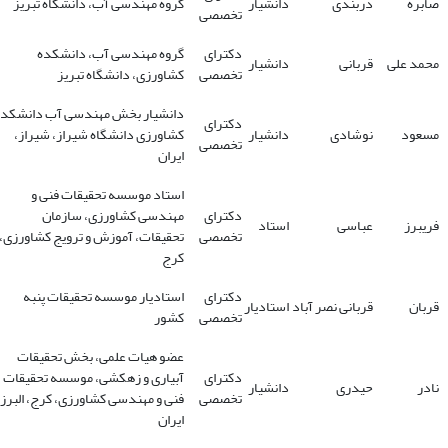
صابره
دربندی
دانشیار
گروه مهندسی آب، دانشگاه تبریز
تخصصی
دکترای
گروه مهندسی آب، دانشکده
محمد علی
قربانی
دانشیار
تخصصی
کشاورزی، دانشگاه تبریز
دانشیار بخش مهندسی آب دانشکده
دکترای
مسعود
نوشادی
دانشیار
کشاورزی دانشگاه شیراز، شیراز،
تخصصی
ایران
استاد موسسه تحقیقات فنی و
دکترای
مهندسی کشاورزی، سازمان
فریبرز
عباسی
استاد
تخصصی
تحقیقات، آموزش و ترویج کشاورزی،
کرج
دکترای
استادیار موسسه تحقیقات پنبه
قربان
قربانی نصر آباد
استادیار
تخصصی
کشور
عضو هیات علمی، بخش تحقیقات
دکترای
آبیاری و زهکشی، موسسه تحقیقات
نادر
حیدری
دانشیار
تخصصی
فنی و مهندسی کشاورزی، کرج، البرز،
ایران