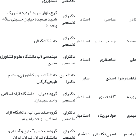
تخصصی
کشاورزی
کرج بلوار شهید فهمیده شهرک
دکترای
نادر
عباسی
استاد
شهید فهمیده خیابان حسینی پ48
تخصصی
واحد 5
دکترای
سمیه
جنت رستمی
استادیار
دانشگاه گیلان
تخصصی
دکترای
مهندسی آب دانشگاه علوم کشاورزی
علی
شاهنظری
استاد
تخصصی
ساری
دانشجوی
دانشگاه علوم کشاورزی و منابع
فاطمه زهرا
اسدی
سایر
دکترا
طبیعی گرگان
دکترای
گروه عمران - دانشگاه آزاد اسلامی -
روزبه
آقا مجیدی
استادیار
تخصصی
واحد سپیدان.
دکترای
گروه مهندسی آب، دانشگاه آزاد
مهدی
فولادی پناه
استادیار
تخصصی
اسلامی - واحد رامهرمز
دکترای
گروه مهندسی آبیاری و آبادانی،
ابراهیم
امیری تکلدانی
دانشیار
تخصصی
دانشگاه تهران، تهران، ایران