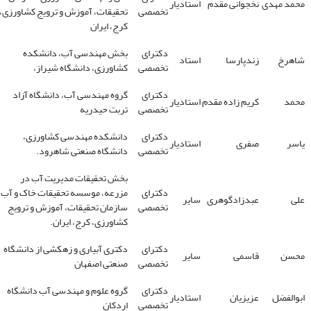
محمد مهدی
نخجوانی مقدم
استادیار
تخصصی
تحقیقات، آموزش و ترویج کشاورزی،
کرج، ایران
دکترای
بخش مهندسی آب، دانشکده
شاهرخ
زندپارسا
استاد
تخصصی
کشاورزی، دانشگاه شیراز،
دکترای
گروه مهندسی آب، دانشگاه آزاد
محمد
کریم زاده مقدم
استادیار
تخصصی
تربت حیدریه
دکترای
دانشکده مهندسی کشاورزی،
یاسر
صفری
استادیار
تخصصی
دانشگاه صنعتی شاهرود.
بخش تحقیقات مدیریت آب در
دکترای
مزرعه، موسسه تحقیقات خاک و آب،
علی
عبدزادگوهری
سایر
تخصصی
سازمان تحقیقات، آموزش و ترویج
کشاورزی، کرج، ایران.
دکترای
دکتری آبیاری و زهکشی از دانشگاه
محسن
قاسمی
سایر
تخصصی
صنعتی اصفهان
دکترای
گروه علوم و مهندسی آب دانشگاه
ابوالفضل
عزیزیان
استادیار
تخصصی
اردکان