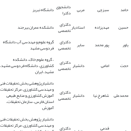
دانشجوی
حامد
سبزچی
مربی
دانشگاه تبریز
دکترا
دکترای
حسین
مهدیزاده
استادیار
دانشکده عمران بیرجند
تخصصی
دکترای
گروه علوم و مهندسی آب دانشگاه
یاور
پور محمد
سایر
تخصصی
فردوسی مشهد
، گروه علوم خاک، دانشکده
دکترای
حجت
امامی
دانشیار
کشاورزی، دانشگاه فردوسی مشهد،
تخصصی
مشهد، ایران
دانشیارپژوهشی بخش تحقیقات فنی
و مهندسی کشاورزی، مرکز تحقیقات 
دکترای
محمدعلی
شاهرخ نیا
دانشیار
آموزش کشاورزی و منابع طبیعی
تخصصی
استان فارس، سازمان تحقیقات،
آموزش
دانشیار پژوهش بخش تحقیقات فنی
و مهندسی کشاورزی، مرکز تحقیقات 
قدمی
دکترای