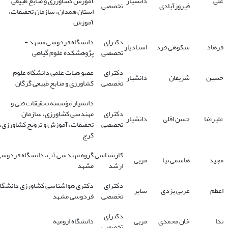
علی
دانشیار
آموزش کشاورزی و منابع طبیعی
فیروزآبادی
تخصصی
استان همدان، سازمان تحقیقات،
آموزش
دکترای
دانشگاه فردوسی مشهد -
فرهاد
شکوهی فرد
استادیار
تخصصی
پژوهشکده علوم گیاهی
دکترای
عضو هیات علمی دانشگاه علوم
حسین
شریفان
دانشیار
تخصصی
کشاورزی و منابع طبیعی گرگان
دانشیار مؤسسه تحقیقات فنی و
دکترای
مهندسی کشاورزی، سازمان
علیرضا
حسن اقلی
دانشیار
تخصصی
تحقیقات، آموزش و ترویج کشاورزی،
کرج
کارشناسی
گروه مهندسی آب، دانشگاه فردوس
مجید
هاشمی نیا
مربی
ارشد
مشهد
دکترای
دکتری هواشناسی کشاورزی دانشگا
اعظم
عربی یزدی
سایر
تخصصی
فردوسی مشهد
دکترای
ندا
خان محمدی
مربی
دانشگاه ارومیه
تخصصی