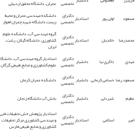
فریبرز
معصومی
دانشیار
تخصصی
عمران، دانشگاه محقق اردبیلی
دکترای
دانشکده مهندسی عمران و محیط
مسعود
اولی پور
استادیار
تخصصی
زیست دانشگاه شهیدچمران اهواز
گروه مهندسی آب، دانشکده علوم
دکترای
محمدرضا
خالدیان
استادیار
کشاورزی، دانشگاه گیلان، رشت،
تخصصی
ایران
دکترای
استادیار گروه مهندسی آب، دانشگاه
مهدی
ذاکری نیا
دانشیار
تخصصی
علوم کشاورزی و منابع طبیعی گرگان
دکترای
مسعود رضا
حسامی کرمانی
دانشیار
دانشکده عمران کرمان
تخصصی
دکترای
عظیم
شیردلی
دانشیار
بخش آب دانشگاه زنجان
تخصصی
استادیار پژوهش خش تحقیقات فنی
دکترای
امیر
اسلامی
استادیار
و مهندسی کشاورزی مرکز تحقیقات
تخصصی
کشاورزی و منابع طبیعی فارس