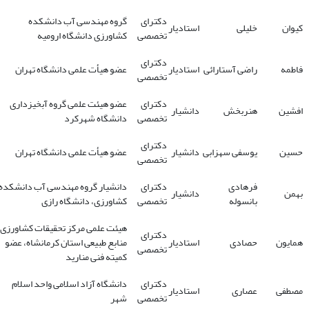
دکترای
گروه مهندسی آب دانشکده
کیوان
خلیلی
استادیار
تخصصی
کشاورزی دانشگاه ارومیه
دکترای
فاطمه
راضی آستارائی
استادیار
عضو هیأت علمی دانشگاه تهران
تخصصی
دکترای
عضو هیئت علمی گروه آبخیزداری
افشین
هنربخش
دانشیار
تخصصی
دانشگاه شهرکرد
دکترای
حسین
یوسفی سهزابی
دانشیار
عضو هیأت علمی دانشگاه تهران
تخصصی
فرهادی
دکترای
دانشیار گروه مهندسی آب دانشکده
بهمن
دانشیار
بانسوله
تخصصی
کشاورزی، دانشگاه رازی
هیئت علمی مرکز تحقیقات کشاورزی 
دکترای
همایون
حصادی
استادیار
منابع طبیعی استان کرمانشاه، عضو
تخصصی
کمیته فنی منارید
دکترای
دانشگاه آزاد اسلامی واحد اسلام
مصطفی
عصاری
استادیار
تخصصی
شهر