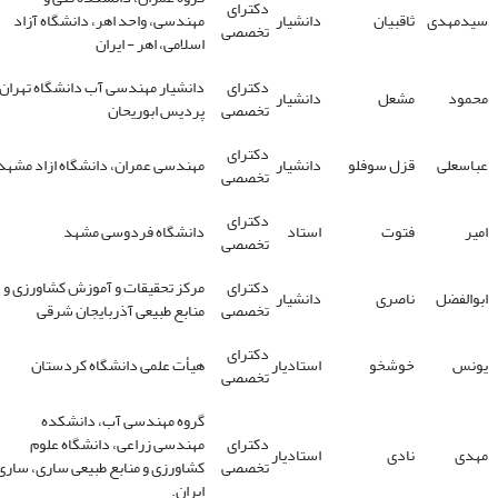
دکترای
سیدمهدی
ثاقبیان
دانشیار
مهندسی، واحد اهر، دانشگاه آزاد
تخصصی
اسلامی، اهر - ایران
دکترای
دانشیار مهندسی آب دانشگاه تهران
محمود
مشعل
دانشیار
تخصصی
پردیس ابوریحان
دکترای
عباسعلی
قزل سوفلو
دانشیار
مهندسی عمران، دانشگاه ازاد مشهد
تخصصی
دکترای
امیر
فتوت
استاد
دانشگاه فردوسی مشهد
تخصصی
دکترای
مرکز تحقیقات و آموزش کشاورزی و
ابوالفضل
ناصری
دانشیار
تخصصی
منابع طبیعی آذربایجان شرقی
دکترای
یونس
خوشخو
استادیار
هیأت علمی دانشگاه کردستان
تخصصی
گروه مهندسی آب، دانشکده
دکترای
مهندسی زراعی، دانشگاه علوم
مهدی
نادی
استادیار
تخصصی
کشاورزی و منابع طبیعی ساری، ساری
ایران.