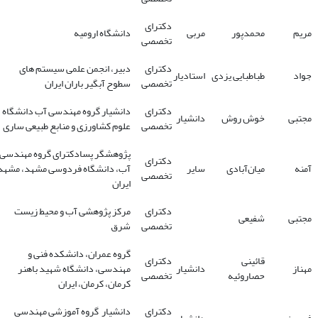
دکترای
مریم
محمدپور
مربی
دانشگاه ارومیه
تخصصی
دکترای
دبیر، انجمن علمی سیستم های
جواد
طباطبایی یزدی
استادیار
تخصصی
سطوح آبگیر باران ایران
دکترای
دانشیار گروه مهندسی آب دانشگاه
مجتبی
خوش روش
دانشیار
تخصصی
علوم کشاورزی و منابع طبیعی ساری
پژوهشگر پسادکترای گروه مهندسی
دکترای
آمنه
میان‌آبادی
سایر
آب، دانشگاه فردوسی مشهد، مشهد
تخصصی
ایران
دکترای
مرکز پژوهشی آب و محیط زیست
مجتبی
شفیعی
تخصصی
شرق
گروه عمران، دانشکده فنی و
قائینی
دکترای
مهناز
دانشیار
مهندسی، دانشگاه شهید باهنر
حصاروئیه
تخصصی
کرمان، کرمان، ایران
دکترای
دانشیار گروه آموزشی مهندسی