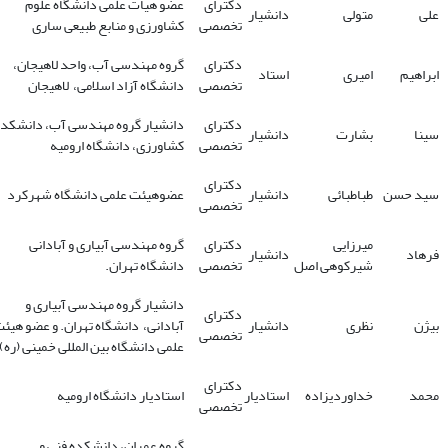
دکترای
عضو هیات علمی دانشگاه علوم
علی
متولی
دانشیار
تخصصی
کشاورزی و منابع طبیعی ساری
دکترای
گروه مهندسی آب، واحد لاهیجان،
ابراهیم
امیری
استاد
تخصصی
دانشگاه آزاد اسلامی، لاهیجان
دکترای
دانشیار گروه مهندسی آب، دانشکده
سینا
بشارت
دانشیار
تخصصی
کشاورزی، دانشگاه ارومیه
دکترای
سید حسن
طباطبائی
دانشیار
عضوهیئت علمی دانشگاه شهرکرد
تخصصی
میرزایی
دکترای
گروه مهندسی آبیاری و آبادانی
فرهاد
دانشیار
شیرکوهی اصل
تخصصی
دانشگاه تهران.
دانشیار گروه مهندسی آبیاری و
دکترای
بیژن
نظری
دانشیار
آبادانی، دانشگاه تهران. و عضو هیئ
تخصصی
علمی دانشگاه بین المللی خمینی (ره).
دکترای
محمد
خداوردیزاده
استادیار
استادیار دانشگاه ارومیه
تخصصی
گروه عمران، دانشکده فنی و