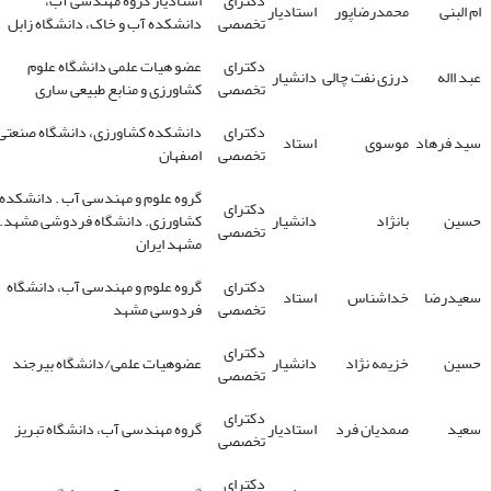
دکترای
استادیار گروه مهندسی آب،
ام البنی
محمدرضاپور
استادیار
تخصصی
دانشکده آب و خاک، دانشگاه زابل
دکترای
عضو هیات علمی دانشگاه علوم
عبد االه
درزی نفت چالی
دانشیار
تخصصی
کشاورزی و منابع طبیعی ساری
دکترای
دانشکده کشاورزی، دانشگاه صنعتی
سید فرهاد
موسوی
استاد
تخصصی
اصفهان
گروه علوم و مهندسی آب . دانشکده
دکترای
حسین
بانژاد
دانشیار
کشاورزی. دانشگاه فردوشی مشهد.
تخصصی
مشهد ایران
دکترای
گروه علوم و مهندسی آب، دانشگاه
سعیدرضا
خداشناس
استاد
تخصصی
فردوسی مشهد
دکترای
حسین
خزیمه نژاد
دانشیار
عضوهیات علمی/دانشگاه بیرجند
تخصصی
دکترای
سعید
صمدیان فرد
استادیار
گروه مهندسی آب، دانشگاه تبریز
تخصصی
دکترای