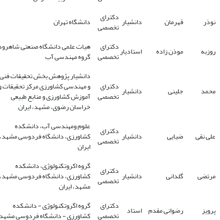
دکترای
نوذر
قهرمان
دانشیار
دانشگاه تهران
تخصصی
دکترای
هیات علمی دانشگاه صنعتی شاهرود
روزبه
موذن زاده
استادیار
تخصصی
گروه مهندسی آب
دانشیار پژوهش بخش تحقیقات فنی
دکترای
و مهندسی کشاورزی مرکز تحقیقات و
محمد
جلینی
دانشیار
تخصصی
آموزش کشاورزی و منابع طبیعی
خراسان رضوی، مشهد، ایران
علوم ومهندسی آب، دانشکده
دکترای
علی نقی
ضیایی
دانشیار
کشاورزی، دانشگاه فردوسی مشهد،
تخصصی
ایران
گروه اکروتکنولوژی، دانشکده
دکترای
مرتضی
گلدانی
دانشیار
کشاورزی، دانشگاه فردوسی مشهد،
تخصصی
مشهد، ایران
دکترای
گروه اگروتکنولوژی - دانشکده
پرویز
رضوانی مقدم
استاد
تخصصی
کشاورزی - دانشگاه فردوسی مشهد