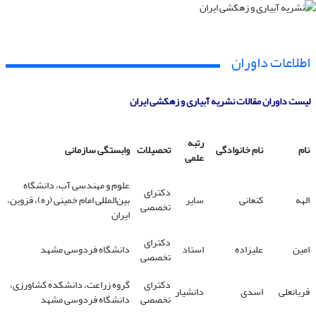
اطلاعات داوران
لیست داوران مقالات نشریه آبیاری و زهکشی ایران
رتبه
نام
نام خانوادگی
تحصیلات
وابستگی سازمانی
علمی
علوم و مهندسی آب، دانشگاه
دکترای
الهه
کنعانی
سایر
بین‌المللی امام خمینی (ره)، قزوین،
تخصصی
ایران
دکترای
امین
علیزاده
استاد
دانشگاه فردوسی مشهد
تخصصی
دکترای
گروه زراعت، دانشکده کشاورزی،
قربانعلی
اسدی
دانشیار
تخصصی
دانشگاه فردوسی مشهد