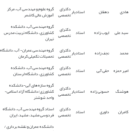
دکترای
گروه علوم و مهندسی آب، مرکز
هادی
دهقان
استادیار
تخصصی
آموزش عالی کاشمر
گروه مهندسی آب، دانشکده
دکترای
سید علی
ایوب زاده
استاد
کشاورزی، دانشگاه تربیت مدرس
تخصصی
تهران
دکترای
گروه مهندسی عمران- آب، دانشگاه
محمد
نجف زاده
استادیار
تخصصی
تحصیلات تکمیلی کرمان
دکترای
گروه مهندسی آب، دانشکده
امیر حمزه
حقی آبی
استاد
تخصصی
کشاورزی، دانشگاه لرستان
گروه سازه های آبی-دانشکده
دکترای
هوشنگ
حسونی زاده
استادیار
کشاورزی/دانشگاه آزاد اسلامی-
تخصصی
واحد شوشتر
دکترای
استاد گروه مهندسی آب، دانشگاه
کامران
داوری
استاد
تخصصی
فردوسی مشهد، مشهد، ایران
دانشکده عمران و نقشه برداری /