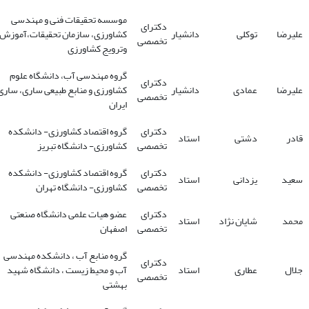
موسسه تحقیقات فنی و مهندسی
دکترای
علیرضا
توکلی
دانشیار
کشاورزی، سازمان تحقیقات،آموزش
تخصصی
وترویج کشاورزی
گروه مهندسی آب، دانشگاه علوم
دکترای
علیرضا
عمادی
دانشیار
کشاورزی و منابع طبیعی ساری، ساری
تخصصی
ایران
دکترای
گروه اقتصاد کشاورزی- دانشکده
قادر
دشتی
استاد
تخصصی
کشاورزی- دانشگاه تبریز
دکترای
گروه اقتصاد کشاورزی- دانشکده
سعید
یزدانی
استاد
تخصصی
کشاورزی- دانشگاه تهران
دکترای
عضو هیات علمی دانشگاه صنعتی
محمد
شایان نژاد
استاد
تخصصی
اصفهان
گروه منابع آب ، دانشکده مهندسی
دکترای
جلال
عطاری
استاد
آب و محیط زیست ، دانشگاه شهید
تخصصی
بهشتی