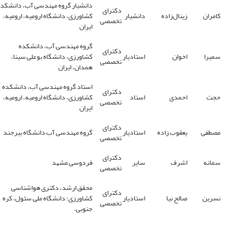
دانشیار گروه مهندسی آب، دانشکده
دکترای
کامران
زینال‌زاده
دانشیار
کشاورزی، دانشگاه ارومیه، ارومیه،
تخصصی
ایران
گروه مهندسی آب، دانشکده
دکترای
سمیرا
اخوان
استادیار
کشاورزی، دانشگاه بوعلی سینا،
تخصصی
همدان، ایران
استاد گروه مهندسی آب، دانشکده
دکترای
حجت
احمدی
استاد
کشاورزی، دانشگاه ارومیه، ارومیه،
تخصصی
ایران
دکترای
مصطفی
یعقوب زاده
استادیار
گروه مهندسی آب دانشگاه بیرجند
تخصصی
دکترای
سمانه
اشرف
سایر
فردوسی مشهد
تخصصی
محقق ارشد، دکتری هواشناسی
دکترای
نسرین
صالح نیا
استادیار
کشاورزی؛ دانشگاه ملی سئول، کره
تخصصی
جنوبی.