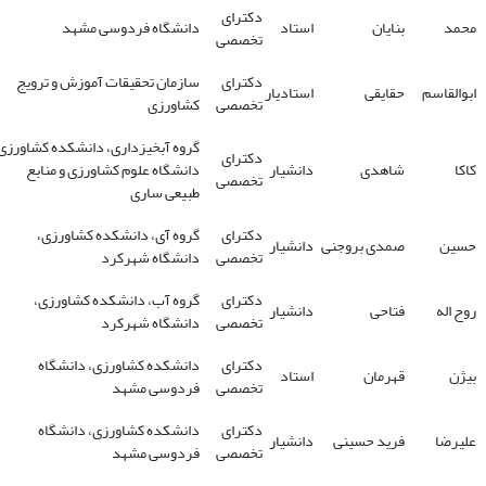
دکترای
محمد
بنایان
استاد
دانشگاه فردوسی مشهد
تخصصی
دکترای
سازمان تحقیقات آموزش و ترویج
ابوالقاسم
حقایقی
استادیار
تخصصی
کشاورزی
گروه آبخیزداری، دانشکده کشاورزی
دکترای
کاکا
شاهدی
دانشیار
دانشگاه علوم کشاورزی و منابع
تخصصی
طبیعی ساری
دکترای
گروه آی، دانشکده کشاورزی،
حسین
صمدی بروجنی
دانشیار
تخصصی
دانشگاه شهرکرد
دکترای
گروه آب، دانشکده کشاورزی،
روح اله
فتاحی
دانشیار
تخصصی
دانشگاه شهرکرد
دکترای
دانشکده کشاورزی، دانشگاه
بیژن
قهرمان
استاد
تخصصی
فردوسی مشهد
دکترای
دانشکده کشاورزی، دانشگاه
علیرضا
فرید حسینی
دانشیار
تخصصی
فردوسی مشهد