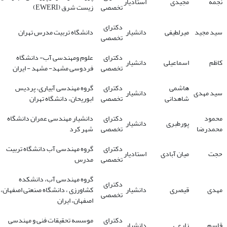
نجمه
مجیدی
استادیار
تخصصی
زیست شرق (EWERI)
دکترای
سید مجید
میرلطیفی
دانشیار
دانشگاه تربیت مدرس تهران
تخصصی
دکترای
علوم ومهندسی آب- دانشگاه
کاظم
اسماعیلی
دانشیار
تخصصی
فردوسی مشهد- مشهد - ایران
هاشمی
دکترای
گروه مهندسی آبیاری، پردیس
سید مهدی
دانشیار
شاهدانی
تخصصی
ابوریحان، دانشگاه تهران
محمود
دکترای
دانشیار مهندسی عمران دانشگاه
پورطبری
دانشیار
محمدرضا
تخصصی
شهر کرد
دکترای
گروه مهندسی آب دانشگاه تربیت
حجت
میان آبادی
استادیار
تخصصی
مدرس
گروه مهندسی آب، دانشکده
دکترای
مهدی
قیصری
دانشیار
کشاورزی ، دانشگاه صنعتی اصفهان،
تخصصی
اصفهان، ایران
دکترای
موسسه تحقیقات فنی و مهندسی
قاسم
زارعی
دانشیار