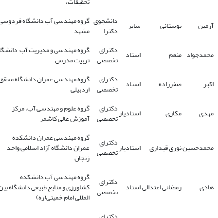
تحقیقات،
دانشجوی
گروه مهندسی آب دانشگاه فردوسی
آرمین
بوستانی
سایر
دکترا
مشهد
دکترای
گروه مهندسی و مدیریت آب دانشگا
محمدجواد
منعم
استاد
تخصصی
تربیت مدرس
دکترای
گروه مهندسی عمران دانشگاه محقق
اکبر
صفرزاده
استاد
تخصصی
اردبیلی
دکترای
گروه علوم و مهندسی آب، مرکز
مهدی
مکاری
استادیار
تخصصی
آموزش عالی کاشمر
گروه مهندسی عمران دانشکده
دکترای
محمدحسین
نوری قیداری
استادیار
عمران دانشگاه آزاد اسلامی واحد
تخصصی
زنجان
گروه مهندسی آب دانشکده
دکترای
هادی
رمضانی اعتدالی
استاد
کشاورزی و منابع طبیعی دانشگاه بین
تخصصی
المللی امام خمینی(ره)
دکترای