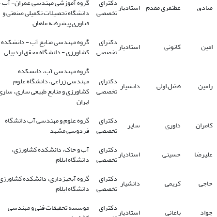
دکترای
گروه آموزشی مهندسی عمران- آب 
صادق
غظنفری مقدم
استادیار
تخصصی
دانشگاه تحصیلات تکمیلی صنعتی و
فناوری پیشرفته ماهان
دکترای
گروه مهندسی منابع آب - دانشکده
امین
کانونی
استادیار
تخصصی
کشاورزی - دانشگاه محقق اردبیلی
گروه مهندسی آب، دانشکده
دکترای
مهندسی زراعی، دانشگاه علوم
رامین
فضل اولی
دانشیار
تخصصی
کشاورزی و منابع طبیعی ساری، ساری
ایران
دکترای
گروه علوم و مهندسی آب دانشگاه
کامران
داوری
سایر
تخصصی
فردوسی مشهد
دکترای
آب و خاک، دانشکده کشاورزی،
علیرضا
حسینی
استادیار
تخصصی
دانشگاه ایلام
دکترای
گروه آبخیزداری، دانشکده کشاورزی
حاجی
کریمی
دانشیار
تخصصی
دانشگاه ایلام
دکترای
موسسه تحقیقات فنی و مهندسی
جواد
باغانی
استادیار