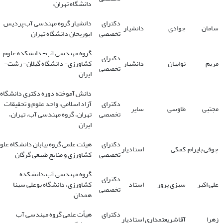
دانشگاه تهران،
دکترای
دانشیار گروه مهندسی آب پردیس
سامان
جوادی
دانشیار
تخصصی
ابوریحان دانشگاه تهران
گروه مهندسی آب- دانشکده علوم
دکترای
مریم
نوابیان
دانشیار
کشاورزی- دانشگاه گیلان- رشت-
تخصصی
ایران
دانش آموخته دوره دکتری دانشگاه
دکترای
آزاد اسلامی، واحد علوم و تحقیقات
مجتبی
طاوسی
سایر
تخصصی
تهران، گروه مهندسی آب، تهران،
ایران
دکترای
هیئت علمی گروه بیابان دانشکاه علو
چوقی بایرام
کمکی
استادیار
تخصصی
کشاورزی و منابع طبیعی گرگان
گروه مهندسی آب،دانشکده
دکترای
علی اکبر
سبزی پرور
استاد
کشاورزی، دانشگاه بوعلی سینا
تخصصی
همدان
دکترای
هیأت علمی گروه مهندسی آب
زهرا
آقاشریعتمداری
استادیار