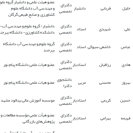
عضو هیئت علمی و دانشیار گروه علو
دکترای
خلیل
قربانی
دانشیار
و مهندسی آب دانشگاه علوم
تخصصی
کشاورزی و منابع طبیعی گرگان
دکترای
دانشیار/ گروه علوم و مهندسی آب-
علی
شهیدی
استاد
تخصصی
دانشکده کشاورزی- دانشگاه بیرجن
دکترای
گروه علوم و مهندسی آب دانشگاه
عباس
خاشعی سیوکی
استاد
تخصصی
بیرجند
دکترای
هادی
رزاقیان
استادیار
عضو هیات علمی دانشگاه پیام نور
تخصصی
دانشجوی
بهروز
محسنی
مربی
عضو هیات علمی دانشگاه پیام نور
دکترا
دکترای
حسین
کریمی
استادیار
موسسه آموزش عالی بینالود مشهد
تخصصی
دکترای
عضو هیأت علمی مؤسسه مطالعات و
فهیمه
بهرامی
استادیار
تخصصی
پژوهش‌های بازرگانی
گروه مهندسی آب دانشکده آب و