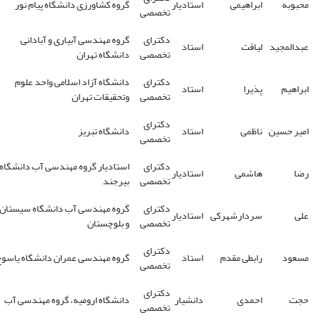
محبوبه
ابراهیمی
استادیار
گروه کشاورزی دانشگاه پیام نور
تخصصی
دکترای
گروه مهندسی آبیاری و آبادانی
عبدالمجید
لیاقت
استاد
تخصصی
دانشگاه تهران
دکترای
دانشگاه آزاد اسلامی واحد علوم
ابراهیم
پذیرا
استاد
تخصصی
وتحقیقات تهران
دکترای
امیر حسین
ناظمی
استاد
دانشگاه تبریز
تخصصی
دکترای
استادیار گروه مهندسی آب دانشگاه
رضا
هاشمی
استادیار
تخصصی
بیرجند
دکترای
گروه مهندسی آب دانشگاه سیستان
علی
سردارشهرکی
استادیار
تخصصی
و بلوچستان
دکترای
مسعود
رابطی مقدم
استاد
گروه مهندسی عمران دانشگاه یاسو
تخصصی
دکترای
حجت
احمدی
دانشیار
دانشگاه ارومیه، گروه مهندسی آب
تخصصی