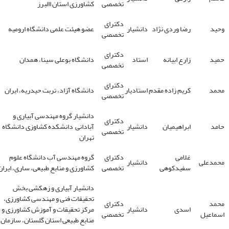
تخصصی
کشاورزی استان االبرز
دکترای
وحید
رضا وردی نژاد
دانشیار
عضو هیئت علمی دانشگاه ارومیه
تخصصی
دکترای
حمید
زارع ابیانه
استاد
دانشگاه بوعلی سینا، همدان
تخصصی
دکترای
محمد
کریم زاده مقدم
استادیار
دانشگاه آزاد، تربت حیدریه، ایران
تخصصی
دانشیار گروه مهندسی آبیاری و
دکترای
حامد
ابراهیمیان
دانشیار
آبادانی دانشکده کشاوزی دانشگاه
تخصصی
تهران
غلامی
دکترای
گروه مهندسی آب دانشگاه علوم
محمدعلی
دانشیار
سفیدکوهی
تخصصی
کشاورزی و منابع طبیعی، ساری، ایران
دانشیار آبیاری و زهکشی بخش
تحقیقات فنی و مهندسی کشاورزی،
محمد
دکترای
اسدی
دانشیار
مرکز تحقیقات و آموزش کشاورزی و
اسماعیل
تخصصی
منابع طبیعی استان گلستان، سازمان