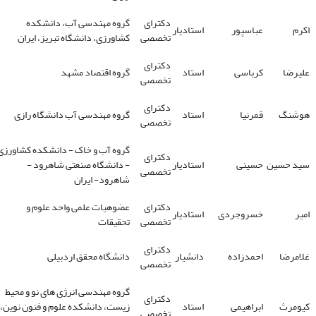
دکترای
گروه مهندسی آب، دانشکده
اکرم
عباسپور
استادیار
تخصصی
کشاورزی، دانشگاه تبریز، ایران
دکترای
علیرضا
کرباسی
استاد
گروه اقتصاد مشهد
تخصصی
دکترای
هوشنگ
قمرنیا
استاد
گروه مهندسی آب دانشگاه رازی
تخصصی
گروه آب و خاک - دانشکده کشاورزی
دکترای
سید حسین
حسینی
استادیار
- دانشگاه صنعتی شاهرود -
تخصصی
شاهرود- ایران
دکترای
عضوهیات علمی واحد علوم و
امیر
خسروجردی
استادیار
تخصصی
تحقیقات
دکترای
غلامرضا
احمدزاده
دانشیار
دانشگاه محقق اردبیلی
تخصصی
گروه مهندسی انرژی های نو و محیط
دکترای
کیومرث
ابراهیمی
استاد
زیست، دانشکده علوم و فنون نوین،
تخصصی