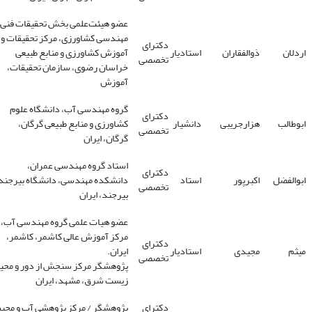
عضو هیئت‌علمی بخش تحقیقات فنی 
مهندسی کشاورزی، مرکز تحقیقات و
دکترای
اردلان
ذوالفقاران
استادیار
آموزش کشاورزی و منابع طبیعی
تخصصی
خراسان رضوی، سازمان تحقیقات،
آموزش
گروه مهندسی آب، دانشگاه علوم
دکترای
ابوطالب
هزارجریبی
دانشیار
کشاورزی و منابع طبیعی گرگان،
تخصصی
گرگان، ایران
استاد گروه مهندسی عمران،
دکترای
ابوالفضل
اکبرپور
استاد
دانشکده مهندسی، دانشگاه بیرجند
تخصصی
بیرجند، ایران
عضو هیات علمی گروه مهندسی آب،
مرکز آموزش عالی کاشمر، کاشمر،
دکترای
میثم
مجیدی
استادیار
ایران.
تخصصی
پژوهشگر مرکز سنجش از دور و محی
زیست شرق، مشهد، ایران
دکترای
پژوهشگر / مرکز پژوهشی آب و محیط