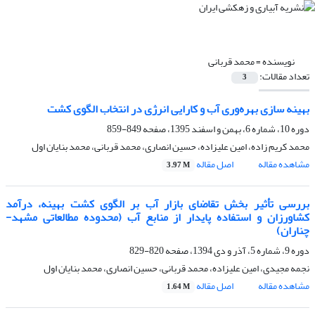
نویسنده =
محمد قربانی
تعداد مقالات:
3
بهینه سازی بهره‌وری آب و کارایی انرژی در انتخاب الگوی کشت
دوره 10، شماره 6، بهمن و اسفند 1395، صفحه
849-859
محمد کریم زاده، امین علیزاده، حسین انصاری، محمد قربانی، محمد بنایان اول
مشاهده مقاله
اصل مقاله
3.97 M
بررسی تأثیر بخش تقاضای بازار آب بر الگوی کشت بهینه، درآمد
کشاورزان و استفاده پایدار از منابع آب (محدوده مطالعاتی مشهد-
چناران)
دوره 9، شماره 5، آذر و دی 1394، صفحه
820-829
نجمه مجیدی، امین علیزاده، محمد قربانی، حسین انصاری، محمد بنایان اول
مشاهده مقاله
اصل مقاله
1.64 M