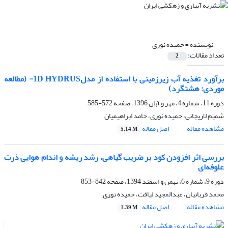
نویسنده =
حمیده نوری
تعداد مقالات:
2
برآورد تغذیه آب زیرزمینی با استفاده از مدل1D HYDRUS- (مطالعه
موردی: هشتگرد)
دوره 11، شماره 4، مهر و آبان 1396، صفحه
572-585
شمیم لاریجانی، حمیده نوری، حامد ابراهیمیان
مشاهده مقاله
اصل مقاله
5.14 M
بررسی اثر افزودن کود بر ضریب گیاهی، رشد ریشه و اندام هوایی ذرت
علوفه‌ای
دوره 9، شماره 6، بهمن و اسفند 1394، صفحه
842-853
محمد قربانیان، عبدالمجید لیاقت، حمیده نوری
مشاهده مقاله
اصل مقاله
1.39 M