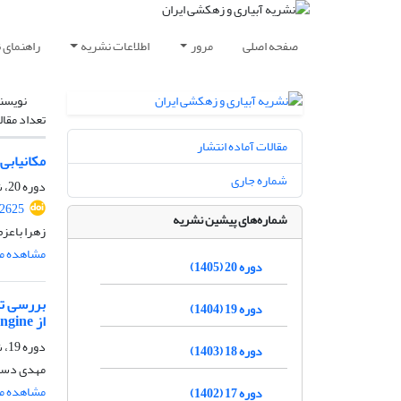
صفحه اصلی
مرور
اطلاعات نشریه
راهنمای 
نویسن
تعداد مقال
مقالات آماده انتشار
مکانیابی ب
شماره جاری
دوره 20، شماره 1، فروردین و اردیبهشت 1405، صفحه
.2625
شماره‌های پیشین نشریه
زهرا باعز
مشاهده مق
دوره 20 (1405)
دوره 19 (1404)
از Google Earth Engine
دوره 19، شماره 4، مهر و آبان 1404، صفحه
دوره 18 (1403)
مهدی دستو
مشاهده مق
دوره 17 (1402)