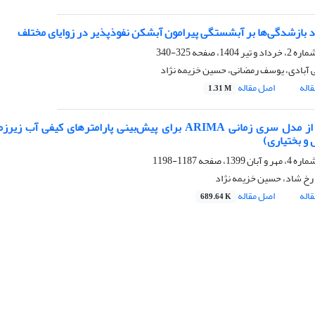
عاد بازشدگی‌ها بر آبشستگی پیرامون آبشکن نفوذپذیر در زوایای مختلف
325-340
 آبادی، یوسف رمضانی، حسین خزیمه نژاد
اله
اصل مقاله
1.31 M
استفاده از مدل سری زمانی ARIMA برای پیش‌بینی پارام
 و بختیاری)
1187-1198
رخ شاد، حسین خزیمه نژاد
اله
اصل مقاله
689.64 K