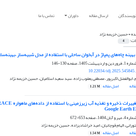
نویسندگان
ارسال مقاله
داوران
تماس با ما
ده =
حسین خزیمه نژاد
ات:
4
هینه چاه‌های پمپاژ در آبخوان ساحلی با استفاده از مدل شبیه‌ساز –بهینه‌ساز (LPG - MOIPO
130-146
10.22034/idj.2025.545845
م، ابوالفضل اکبرپور، مصطفی یعقوب زاده، سید سعید اسلامیان، حسین خزیمه نژاد
اله
اصل مقاله
1.21 M
653-672
رانی، الهام قوچانیان، امید خراشادیزاده، حسین خزیمه نژاد
اله
اصل مقاله
1.54 M