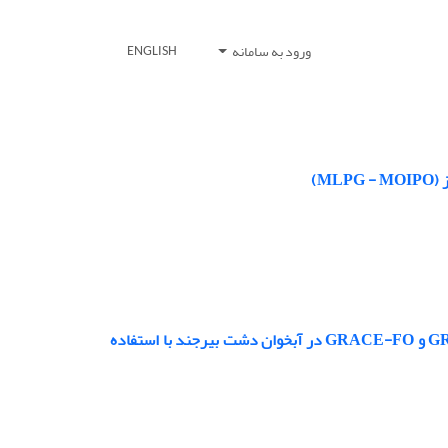
ورود به سامانه
ENGLISH
M)
بررسی تغییرات ذخیره و تغذیه آب زیرزمینی با استفاده از داده‌های ماهواره GRACE و GRACE-FO در آبخوان دشت بیرجند با استفاده