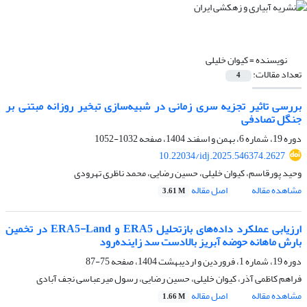
نویسنده =
کیوان خلیلی
تعداد مقالات:
4
بررسی تاثیر تجزیه سری زمانی در شبیه‌سازی تبخیر روزانه مبتنی بر
جنگل تصادفی
دوره 19، شماره 6، بهمن و اسفند 1404، صفحه
1032-1052
10.22034/idj.2025.546374.2627
وحید پورقاسم، کیوان خلیلی، حسین رضایی، محمد ناظری تهرودی
مشاهده مقاله
اصل مقاله
3.61 M
ارزیابی عملکرد داده‌های بازتحلیل ERA5 و ERA5-Land در تخمین
بارش ماهانه حوضه آبریز بالادست سد زاینده‌رود
دوره 19، شماره 1، فروردین و اردیبهشت 1404، صفحه
75-87
فراهم کاظمی آذر، کیوان خلیلی، حسین رضایی، رسول میرعباسی نجف آبادی
مشاهده مقاله
اصل مقاله
1.66 M