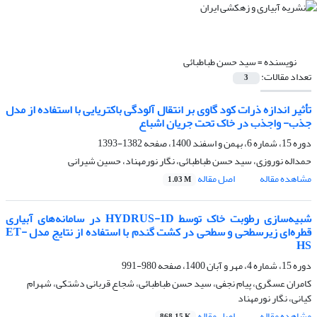
نویسنده =
سید حسن طباطبائی
تعداد مقالات:
3
تأثیر اندازه ذرات کود گاوی بر انتقال آلودگی باکتریایی با استفاده از مدل
جذب- واجذب در خاک تحت جریان اشباع
دوره 15، شماره 6، بهمن و اسفند 1400، صفحه
1382-1393
حمداله نوروزی، سید حسن طباطبائی، نگار نورمهناد، حسین شیرانی
مشاهده مقاله
اصل مقاله
1.03 M
شبیه‌سازی رطوبت خاک توسط HYDRUS-1D در سامانه‌های آبیاری
قطره‌ای زیر‌سطحی و سطحی در کشت گندم با استفاده از نتایج مدل‌ ET-
HS
دوره 15، شماره 4، مهر و آبان 1400، صفحه
980-991
کامران عسگری، پیام نجفی، سید حسن طباطبائی، شجاع قربانی دشتکی، شهرام
کیانی، نگار نورمهناد
مشاهده مقاله
اصل مقاله