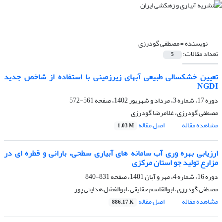
نویسنده =
مصطفی گودرزی
تعداد مقالات:
5
تعیین خشکسالی طبیعی آبهای زیرزمینی با استفاده از شاخص جدید
NGDI
دوره 17، شماره 3، مرداد و شهریور 1402، صفحه
561-572
مصطفی گودرزی، غلامرضا گودرزی
مشاهده مقاله
اصل مقاله
1.03 M
ارزیابی بهره ‏وری آب سامانه ‏های آبیاری سطحی، بارانی و قطره‏ ای در
مزارع تولید جو استان مرکزی
دوره 16، شماره 4، مهر و آبان 1401، صفحه
831-840
مصطفی گودرزی، ابوالقاسم حقایقی، ابوالفضل هدایتی پور
مشاهده مقاله
اصل مقاله
886.17 K