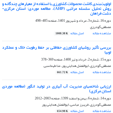
اولویت‌بندی کاشت محصولات کشاورزی با استفاده از معیارهای چندگانه و
روش تحلیل سلسله مراتبی (AHP)، مطالعه موردی: استان مرکزی-
دشت فراهان
دوره 16، شماره 3، مرداد و شهریور 1401، صفحه
485-498
مصطفی گودرزی
مشاهده مقاله
اصل مقاله
1008.38 K
بررسی تأثیر روش‏های کشاورزی حفاظتی بر حفظ رطوبت خاک و عملکرد
لوبیا
دوره 15، شماره 2، خرداد و تیر 1400، صفحه
369-378
مصطفی گودرزی، ابوالفضل هدایتی پور، منا طهماسبی
مشاهده مقاله
اصل مقاله
661.72 K
ارزیابی شاخص‏های مدیریت آب آبیاری در تولید انگور (مطالعه موردی
استان مرکزی)
دوره 14، شماره 6، بهمن و اسفند 1399، صفحه
2003-2012
مصطفی گودرزی، فریبرز عباسی، ابوالفضل هدایتی پور
مشاهده مقاله
اصل مقاله
654.98 K