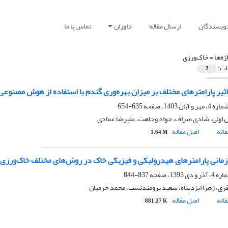
نویسندگان
ارسال مقاله
داوران
تماس با ما
ژه‌ها =
خاک‌ورزی
ات:
2
تاثیر پارامترهای مختلف بر میزان بهره‌وری گندم با استفاده از هوش مصنوعی
635-654
 اولی، شادی صراف، جواد وجاهت، علیرضا عمادی
اله
اصل مقاله
1.64 M
زمانی پارامترهای هیدرولیکی و فیزیکی خاک در روش‌های مختلف خاک‌ورزی
837-844
ری، زهرا ایزد‌پناه، سعید برومند‌نسب، محمد خرمیان
اله
اصل مقاله
881.27 K