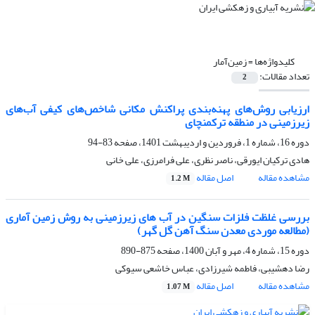
کلیدواژه‌ها =
زمین‌آمار
تعداد مقالات:
2
ارزیابی روش‌های پهنه‌بندی پراکنش مکانی شاخص‌های کیفی آب‌های
زیرزمینی در منطقه ترکمنچای
دوره 16، شماره 1، فروردین و اردیبهشت 1401، صفحه
83-94
هادی ترکیان ایورقی، ناصر نظری، علی فرامرزی، علی خانی
مشاهده مقاله
اصل مقاله
1.2 M
بررسی غلظت فلزات سنگین در آب های زیرزمینی به روش زمین آماری
(مطالعه موردی معدن سنگ آهن گل گهر)
دوره 15، شماره 4، مهر و آبان 1400، صفحه
875-890
رضا دهشیبی، فاطمه شیرزادی، عباس خاشعی سیوکی
مشاهده مقاله
اصل مقاله
1.07 M