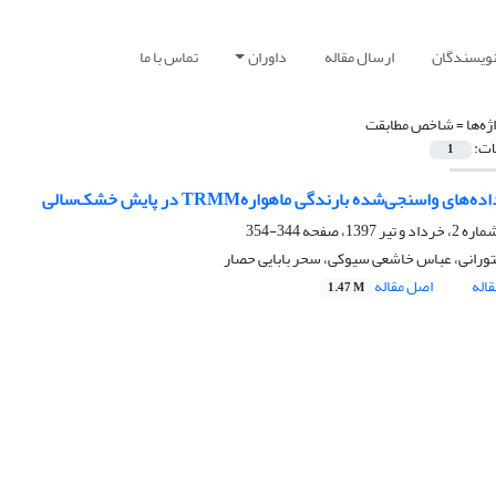
نویسندگان
ارسال مقاله
داوران
تماس با ما
ژه‌ها =
شاخص مطابقت
ات:
1
‌های واسنجی‌شده بارندگی ماهوارهTRMM در پایش خشک‌سالی
344-354
رانی، عباس خاشعی سیوکی، سحر بابایی حصار
اله
اصل مقاله
1.47 M