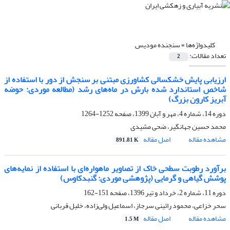
کلیدواژه‌ها =
سنجنده مودیس
تعداد مقالات:
2
ارزیابی پایش خشکسالی کشاورزی مبتنی بر سنجش از دور با استفاده از
شاخص استاندارد شده بارش در ماه‌های رشد (مطالعه موردی: حوضه
آبریز کارون بزرگ)
دوره 14، شماره 4، مهر و آبان 1399، صفحه
1252-1264
محمد حسین جهانگیر، ضحی مشیدی
مشاهده مقاله
اصل مقاله
891.81 K
برآورد رطوبت سطحی خاک از تصاویر ماهواره‌ای با استفاده از نمایه‌های
پوشش گیاهی و گرمایی (پژوهشی موردی: گنبدکاوس)
دوره 11، شماره 2، خرداد و تیر 1396، صفحه
151-162
سحر خزاعی، محمود رائینی سرجاز، اسماعیل ولی‌زاده، خلیل قربانی
مشاهده مقاله
اصل مقاله
1.5 M