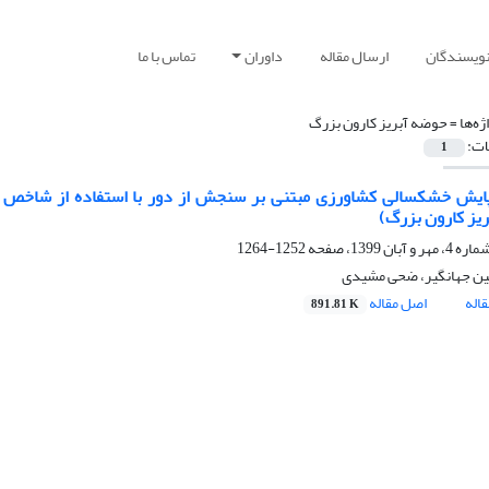
نویسندگان
ارسال مقاله
داوران
تماس با ما
ژه‌ها =
حوضه آبریز کارون بزرگ
ات:
1
پایش خشکسالی کشاورزی مبتنی بر سنجش از دور با استفاده از شاخص ا
یز کارون بزرگ)
1252-1264
ن جهانگیر، ضحی مشیدی
اله
اصل مقاله
891.81 K