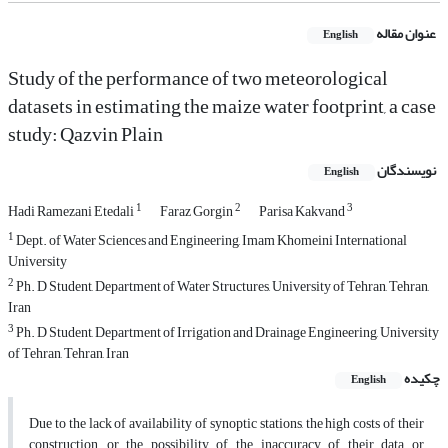
عنوان مقاله
English
Study of the performance of two meteorological
datasets in estimating the maize water footprint, a case
study: Qazvin Plain
نویسندگان
English
1
2
3
Hadi Ramezani Etedali
Faraz Gorgin
Parisa Kakvand
1
Dept. of Water Sciences and Engineering, Imam Khomeini International
University
2
Ph. D Student, Department of Water Structures, University of Tehran, Tehran,
Iran
3
Ph. D Student, Department of Irrigation and Drainage Engineering, University
of Tehran, Tehran, Iran
چکیده
English
Due to the lack of availability of synoptic stations, the high costs of their
construction, or the possibility of the inaccuracy of their data or