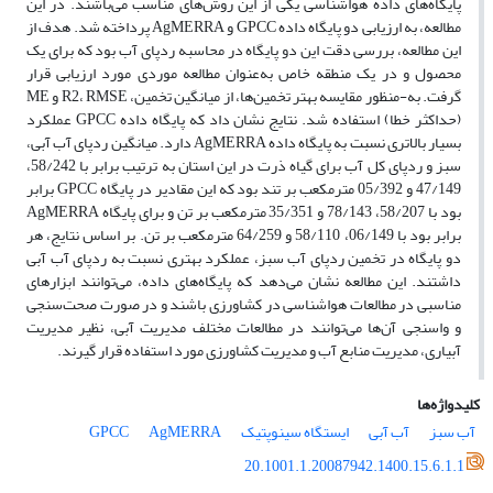
پایگاه‌های داده هواشناسی یکی از این روش‌های مناسب می‌باشند. در این
مطالعه، به ارزیابی دو پایگاه داده GPCC و AgMERRA پرداخته شد. هدف از
این مطالعه، بررسی دقت این دو پایگاه در محاسبه ردپای آب بود که برای یک
محصول و در یک منطقه خاص به‌عنوان مطالعه موردی مورد ارزیابی قرار
گرفت. به-منظور مقایسه بهتر تخمین‌ها، از میانگین تخمین، R2، RMSE و ME
(حداکثر خطا) استفاده شد. نتایج نشان داد که پایگاه داده GPCC عملکرد
بسیار بالاتری نسبت به پایگاه داده AgMERRA دارد. میانگین ردپای آب آبی،
سبز و ردپای کل آب برای گیاه ذرت در این استان به ترتیب برابر با 58/242،
47/149 و 05/392 مترمکعب بر تند بود که این مقادیر در پایگاه GPCC برابر
بود با 58/207، 78/143 و 35/351 مترمکعب بر تن و برای پایگاه AgMERRA
برابر بود با 06/149، 58/110 و 64/259 مترمکعب بر تن. بر اساس نتایج، هر
دو پایگاه در تخمین ردپای آب سبز، عملکرد بهتری نسبت به ردپای آب آبی
داشتند. این مطالعه نشان می‌دهد که پایگاه‌های داده، می‌توانند ابزارهای
مناسبی در مطالعات هواشناسی در کشاورزی باشند و در صورت صحت‌سنجی
و واسنجی آن‌ها می‌توانند در مطالعات مختلف مدیریت آبی، نظیر مدیریت
آبیاری، مدیریت منابع آب و مدیریت کشاورزی مورد استفاده قرار گیرند.
کلیدواژه‌ها
آب سبز
آب آبی
ایستگاه سینوپتیک
AgMERRA
GPCC
20.1001.1.20087942.1400.15.6.1.1