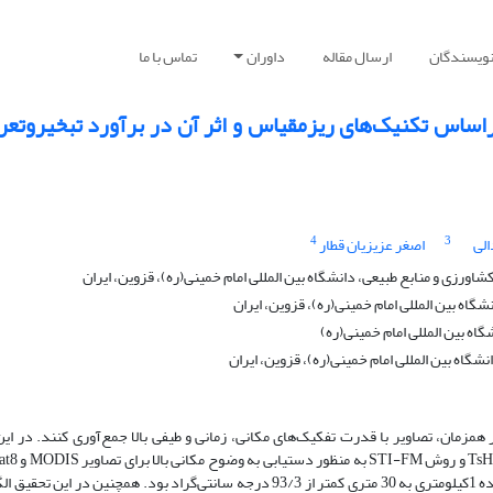
نویسندگان
ارسال مقاله
داوران
تماس با ما
اساس تکنیک‌های ریزمقیاس و اثر آن در برآورد تبخیروتعرق
4
3
لی
اصغر عزیزیان قطار
زی و منابع طبیعی، دانشگاه بین المللی امام خمینی(ره)، قزوین، ایران
اه بین المللی امام خمینی(ره)، قزوین، ایران
ه بین المللی امام خمینی(ره)
گاه بین المللی امام خمینی(ره)، قزوین، ایران
 همزمان، تصاویر با قدرت تفکیک‌‌های مکانی، زمانی و طیفی بالا جمع‌آوری کنند. در این
امکان استفاده از روش‌های ریزمقیاس‌سازی rade
مورد بررسی قرار گرفت. مقدار RMSE برای تصاویر شارپ شده 1کیلومتری به 30 متری کمتر از 93/3 درجه سانتی‌گراد بود. همچنین در ای