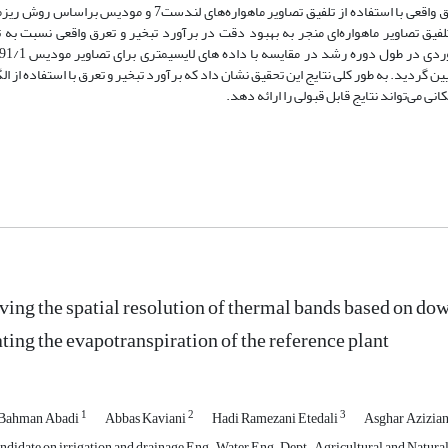
بیلان انرژی سطح (SEBAL) به‌منظور برآورد توزیع تبخیروتعرق واقعی با استفاده از تلفیق تصاویر ماهواره‌های لندست7 و 
 که تلفیق تصاویر ماهواره‌ای منجر به بهبود دقت در برآورد تبخیر و تعرق واقعی نسبت به 
اویر تلفیقی 1-81/0میلی‌متر در روز تعیین گردید. به طور کلی نتایج این تحقیق نشان داد که برآورد تبخیر و تعرق با استفاده از
ing the spatial resolution of thermal bands based on down
ting the evapotranspiration of the reference plant
1
2
3
 Bahman Abadi
Abbas Kaviani
Hadi Ramezani Etedali
Asghar Azizia
didate on irrigation and drainage Eng., Water Eng. Dept., Agricultural and Natura