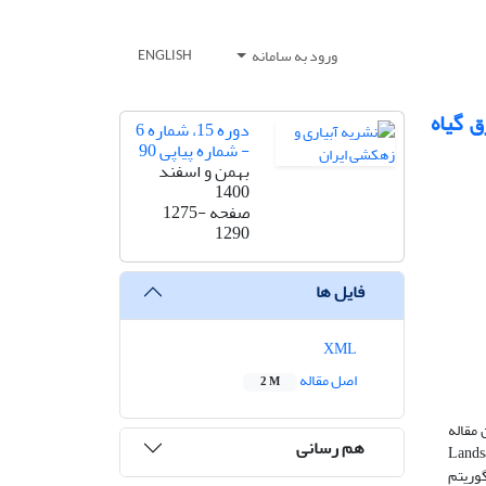
ورود به سامانه
ENGLISH
 گیاه
دوره 15، شماره 6
- شماره پیاپی 90
بهمن و اسفند
1400
صفحه
1275-
1290
فایل ها
XML
اصل مقاله
2 M
 مقاله
هم رسانی
DisT و TsHARP و روش STI-FM به منظور دستیابی به وضوح مکانی بالا برای تصاویر MODIS و Landsat8
ن تحقیق الگوریتم