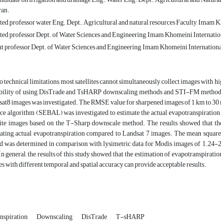
ran.
ed professor water Eng. Dept., Agricultural and natural resources Faculty, Imam K
ted professor Dept. of Water Sciences and Engineering, Imam Khomeini Internatio
nt professor Dept. of Water Sciences and Engineering, Imam Khomeini Internationa
o technical limitations, most satellites cannot simultaneously collect images with high
bility of using DisTrade and TsHARP downscaling methods and STI-FM method in
at8 images was investigated. The RMSE value for sharpened images of 1 km to 30 mete
ce algorithm (SEBAL) was investigated to estimate the actual evapotranspiratio
lite images based on the T-Sharp downscale method. The results showed that the
ating actual evapotranspiration compared to Landsat 7 images. The mean squared
d was determined in comparison with lysimetric data for Modis images of 1.24-
In general, the results of this study showed that the estimation of evapotranspir
s with different temporal and spatial accuracy can provide acceptable results.
nspiration
Downscaling
DisTrade
T-sHARP