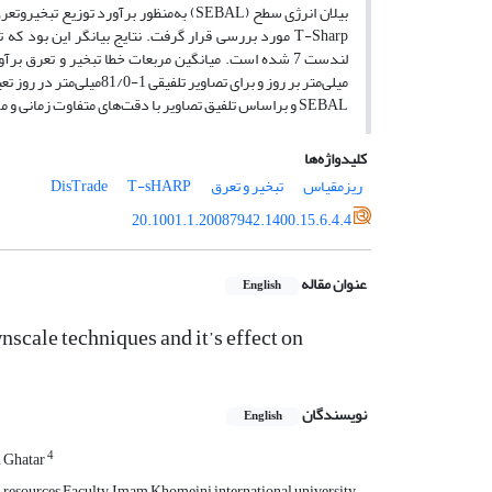
T-Sharp مورد بررسی قرار گرفت. نتایج بیانگر این بود
میلی‌متر بر روز و برای تص
SEBAL و براساس تلفیق تصاویر با دقت‌های متفاوت زمانی و مکانی می‌تواند نتایج قابل قبولی را ارائه دهد.
کلیدواژه‌ها
ریزمقیاس
تبخیر و تعرق
T-sHARP
DisTrade
20.1001.1.20087942.1400.15.6.4.4
عنوان مقاله
English
scale techniques and it’s effect on
نویسندگان
English
4
n Ghatar
l resources Faculty, Imam Khomeini international university,