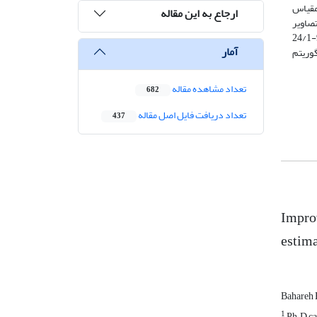
مودیس براساس روش ریزمقیاس
ارجاع به این مقاله
تصاویر
لندست 7 شده است. میانگین مربعات خطا تبخیر و تعرق برآوردی در طول دوره رشد در مقایسه با داده های لایسیمتری برای تصاویر مودیس 91/1-24/1
آمار
 الگوریتم
تعداد مشاهده مقاله
682
تعداد دریافت فایل اصل مقاله
437
Improv
estima
Bahareh
1
Ph.D can