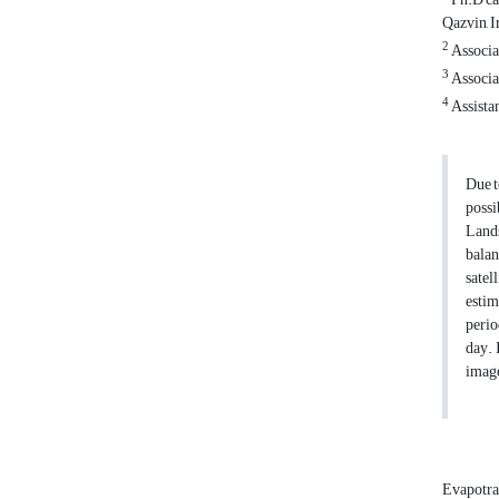
Qazvin, I
2
Associat
3
Associa
4
Assista
Due t
possi
Lands
balan
satel
estim
perio
day. 
image
Evapotra