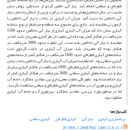
قطره‌ای و سطحی انجام شد. نیاز آبی خالص گردو از سندملی، روش پنمن
مانتیث در سال انجام پژوهش و بلندمدت برآورد و پس از اعمال راندمان، نیاز
آبی ناخالص به دست آمد. میزان آب آبیاری در باغات با نیاز آبی ناخالص با
آزمون تی مقایسه شد. نتایج برای مجموع سه منطقه و صرفنظر از نوع سامانه
آبیاری نشان داد که میزان آب آبیاری آبیاری از نیاز آبی ناخالص حدود 1500
مترمکعب در هکتار کمتر بوده که این تفاوت از نظر آماری معنی‌دار نشد. اما در
مقایسه با نیاز آبی ناخالص بلند مدت، این تفاوت حدود 3000 مترمکعب در
هکتار بوده که معنی‌دار شد. میزان آب آبیاری در باغات گردوی تحت
سامانه‌های آبیاری قطره‌ای حدود 1600 مترمکعب در هکتار کمتر از سامانه‌های
آبیاری سطحی بود. اما مقایسه میزان آب آبیاری با نیاز آبی ناخالص باغات نشان
داد که در سامانه‌های آبیاری قطره‌ای، 1800 مترمکعب در هکتار آبیاری بیش از
نیاز و در سامانه‌های آبیاری سطحی، 3600 مترمکعب در هکتار آبیاری کمتر از
نیاز انجام شده بود. بطور کلی تفاوت معنی‌داری بین مقادیر عملکرد، حجم آب
آبیاری و بهره‌وری آب در سامانه‌های آبیاری قطره‌ای و سطحی مشاهده نگردید.
اما در مناطق مورد بررسی، مقادیر عملکرد، بهره‌وری آب و حجم آب آبیاری
متفاوت بود.
کلیدواژه‌ها
برنامه‌ریزی آبیاری
نیاز آبی
آبیاری قطره‌ای
آبیاری سطحی
20.1001.1.20087942.1400.15.6.11.1