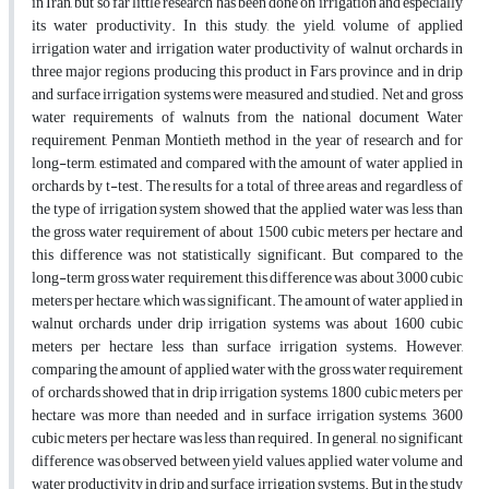
in Iran, but so far little research has been done on irrigation and especially
its water productivity. In this study, the yield, volume of applied
irrigation water and irrigation water productivity of walnut orchards in
three major regions producing this product in Fars province and in drip
and surface irrigation systems were measured and studied. Net and gross
water requirements of walnuts from the national document Water
requirement, Penman Montieth method in the year of research and for
long-term, estimated and compared with the amount of water applied in
orchards by t-test. The results for a total of three areas and regardless of
the type of irrigation system showed that the applied water was less than
the gross water requirement of about 1500 cubic meters per hectare and
this difference was not statistically significant. But compared to the
long-term gross water requirement, this difference was about 3,000 cubic
meters per hectare, which was significant. The amount of water applied in
walnut orchards under drip irrigation systems was about 1600 cubic
meters per hectare less than surface irrigation systems. However,
comparing the amount of applied water with the gross water requirement
of orchards showed that in drip irrigation systems, 1800 cubic meters per
hectare was more than needed and in surface irrigation systems, 3600
cubic meters per hectare was less than required. In general, no significant
difference was observed between yield values, applied water volume and
water productivity in drip and surface irrigation systems. But in the study