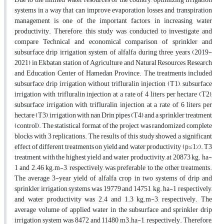
systems in a way that can improve evaporation losses and transpiration
management is one of the important factors in increasing water
productivity. Therefore, this study was conducted to investigate and
compare Technical and economical comparison of sprinkler and
subsurface drip irrigation system of alfalfa during three years (2019-
2021) in Ekbatan station of Agriculture and Natural Resources Research
and Education Center of Hamedan Province. The treatments included
subsurface drip irrigation without trifluralin injection (T1), subsurface
irrigation with trifluralin injection at a rate of 4 liters per hectare (T2),
subsurface irrigation with trifluralin injection at a rate of 6 liters per
hectare (T3), irrigation with nan Drin pipes (T4) and a sprinkler treatment
(control). The statistical format of the project was randomized complete
blocks with 3 replications. The results of this study showed a significant
effect of different treatments on yield and water productivity (p≤1%). T3
treatment with the highest yield and water productivity, at 20873 kg. ha-
1 and 2.46 kg.m-3, respectively, was preferable to the other treatments.
The average 3-year yield of alfalfa crop in two systems of drip and
sprinkler irrigation systems was 19779 and 14751, kg. ha-1 respectively,
and water productivity was 2.4 and 1.3 kg.m-3, respectively. The
average volume of applied water in the subsurface and sprinkler drip
irrigation system was 8472 and 11480 m3.ha-1, respectively. Therefore,