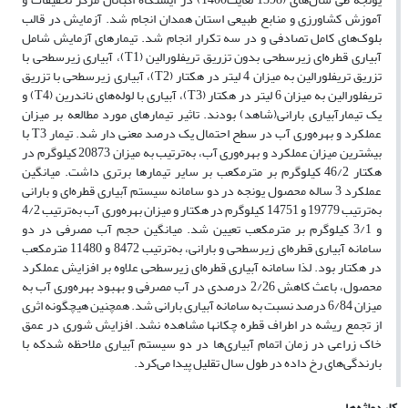
آموزش کشاورزی و منابع طبیعی استان همدان انجام شد. آزمایش در قالب
بلوک‌های کامل تصادفی و در سه تکرار انجام شد. تیمارهای آزمایش شامل
آبیاری قطره‌ای زیرسطحی بدون تزریق تریفلورالین (T1)، آبیاری زیرسطحی با
تزریق تریفلورالین به میزان 4 لیتر در هکتار (T2)، آبیاری زیرسطحی با تزریق
تریفلورالین به میزان 6 لیتر در هکتار (T3)، آبیاری با لوله‌های ناندرین (T4) و
یک تیمارآبیاری بارانی(شاهد) بودند. تاثیر تیمارهای مورد مطالعه بر میزان
عملکرد و بهره‌وری آب در سطح احتمال یک درصد معنی دار شد. تیمار T3 با
بیشترین میزان عملکرد و بهره‌وری آب، به‌ترتیب به میزان 20873 کیلوگرم در
هکتار 46/2 کیلوگرم بر مترمکعب بر سایر تیمارها برتری داشت. میانگین
عملکرد 3 ساله محصول یونجه در دو سامانه سیستم آبیاری قطره‌ای و بارانی
به‌ترتیب 19779 و 14751 کیلوگرم در هکتار و میزان بهره‌وری آب به‌ترتیب 4/2
و 3/1 کیلوگرم بر مترمکعب تعیین شد. میانگین حجم آب مصرفی در دو
سامانه آبیاری قطره‌ای زیرسطحی و بارانی، به‌ترتیب 8472 و 11480 مترمکعب
در هکتار بود. لذا سامانه آبیاری قطره‌ای زیرسطحی علاوه بر افزایش عملکرد
محصول، باعث کاهش 2/26 درصدی در آب مصرفی و بهبود بهره‌وری آب به
میزان 6/84 درصد نسبت به سامانه آبیاری بارانی شد. همچنین هیچگونه اثری
از تجمع ریشه در اطراف قطره چکانها مشاهده نشد. افزایش شوری در عمق
خاک زراعی در زمان اتمام آبیاری‌ها در دو سیستم آبیاری ملاحظه شدکه با
بارندگی‌های رخ داده در طول سال تقلیل پیدا می‌کرد.
کلیدواژه‌ها