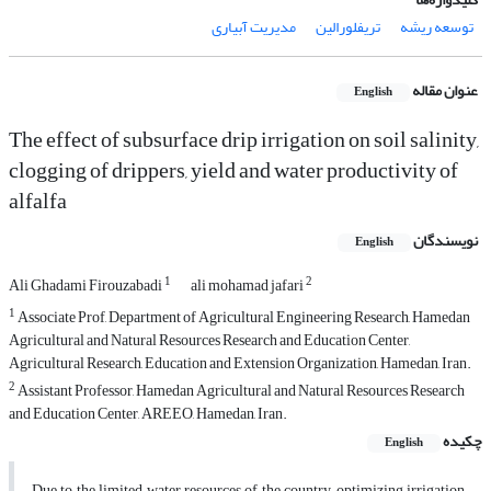
توسعه ریشه
تریفلورالین
مدیریت آبیاری
عنوان مقاله
English
The effect of subsurface drip irrigation on soil salinity,
clogging of drippers, yield and water productivity of
alfalfa
نویسندگان
English
1
2
Ali Ghadami Firouzabadi
ali mohamad jafari
1
Associate Prof, Department of Agricultural Engineering Research, Hamedan
Agricultural and Natural Resources Research and Education Center,
Agricultural Research, Education and Extension Organization, Hamedan, Iran.
2
Assistant Professor, Hamedan Agricultural and Natural Resources Research
and Education Center, AREEO, Hamedan, Iran.
چکیده
English
Due to the limited water resources of the country, optimizing irrigation