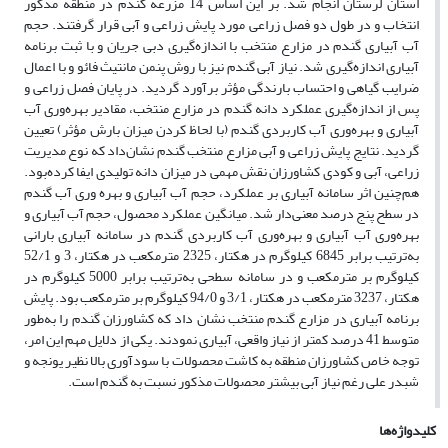
استان لرستان انجام شد. بر این اساس 14 مزرعه گندم در منطقه مذکور
انتخاب و در طول دو فصل زراعی مورد پایش زراعی و آبی قرار گرفتند. حجم
آب آبیاری گندم در مزارع منتخب با اندازه‌گیری دبی جریان و با ثبت برنامه
آبیاری اندازه‌گیری شد. نیاز آبی گندم نیز با روش پنمن مانتیث فائو و با اعمال
ضرایب گیاهی و احتساب بارندگی مؤثر برآورد گردید. در پایان فصل زراعی و
پس از اندازه‌گیری عملکرد دانه گندم در مزارع منتخب، مقادیر بهره‌وری آب
آبیاری و بهره‌وری آب کاربردی گندم (با لحاظ کردن میزان بارش مؤثر) تعیین
گردید. نتایج پایش زراعی و آبی مزارع منتخب گندم نشان‌داد که نوع مدیریت
زراعی، آبی و کودی کشاورزان نقش مهمی در میزان دانه تولیدی ایفا کرده‌بود.
هم‌چنین اثر سامانه آبیاری بر عملکرد، حجم آب آبیاری و بهره وری آب گندم
در سطح پنج درصد معنی‌دار شد. میانگین عملکرد محصول، حجم آب آبیاری و
بهره‌وری آب آبیاری و بهره‌وری آب کاربردی گندم در سامانه آبیاری بارانی
به‌ترتیب برابر 6845 کیلوگرم در هکتار، 2325 مترمکعب در هکتار، 3 و 52/1
کیلوگرم بر مترمکعب و در سامانه سطحی به‌ترتیب برابر 5000 کیلوگرم در
هکتار، 3237 مترمکعب در هکتار، 3/1 و 94/0 کیلوگرم بر مترمکعب بود. پایش
برنامه آبیاری در مزارع گندم منتخب نشان داد که کشاورزان گندم را به‌طور
متوسط 41 درصد کمتر از نیاز واقعی، آبیاری نمودند. یکی از دلایل مهم این امر،
توجه خاص کشاورزان منطقه به کاشت محصولات با سودآوری بالا نظیر یونجه و
شبدر علی رغم نیاز آبی بیشتر محصولات مذکور نسبت به گندم است.
کلیدواژه‌ها