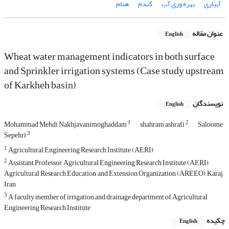
آبیاری
بهره وری آب
گندم
هنام
عنوان مقاله
English
Wheat water management indicators in both surface
and Sprinkler irrigation systems (Case study upstream
of Karkheh basin)
نویسندگان
English
1
2
Mohammad Mehdi Nakhjavanimoghaddam
shahram ashrafi
Saloome
3
Sepehri
1
Agricultural Engineering Research Institute (AERI)
2
Assistant Professor, Agricultural Engineering Research Institute (AERI),
Agricultural Research Education, and Extension Organization (AREEO), Karaj,
Iran
3
A faculty member of irrigation and drainage department of Agricultural
Engineering Research Institute
چکیده
English