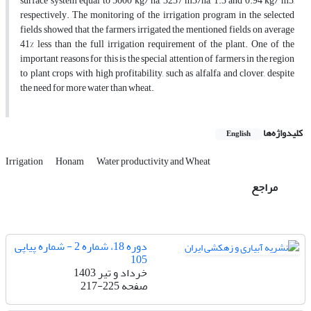
surface system equal to 5000 kg/ ha, 3237 m3/ha, 1.3 and 0.94 kg/ m3,
respectively. The monitoring of the irrigation program in the selected
fields showed that the farmers irrigated the mentioned fields on average
41% less than the full irrigation requirement of the plant. One of the
important reasons for this is the special attention of farmers in the region
to plant crops with high profitability, such as alfalfa and clover, despite
the need for more water than wheat.
کلیدواژه‌ها
English
Irrigation
Honam
Water productivity and Wheat
مراجع
دوره 18، شماره 2 - شماره پیاپی
105
خرداد و تیر 1403
صفحه
217-225