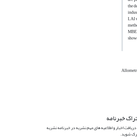
the d
indus
LAI w
metho
MBE a
showe
Allometr
راک خبرنامه
دریافت اخبار و اطلاعیه های مهم نشریه در خبرنامه نشریه
ک شوید.