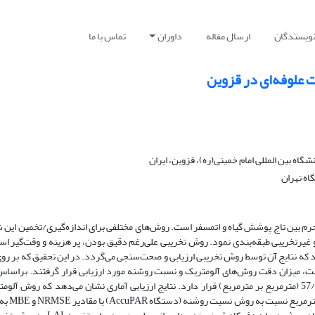
نویسندگان
ارسال مقاله
داوران
تماس با ما
علوفه‌ای در قزوین
اه بین المللی امام خمینی(ره)، قزوین، ایران
اه تهران
تبادل انرژی و جرم بین تاج پوشش گیاه و اتمسفر است. روش‌های مختلفی برای اندازه‌گیری/تخمین ای
 غیرتخریبی طبقه‌بندی نمود. روش تخریبی علی‌رغم دقیق بودن، پر هزینه و وقت‌گیر اس
ای تخمین شاخص LAI پیشنهاد می‌شود که نتایج آن توسط روش تخریبی ارزیابی و صحت‌سنجی می‌گردد. در این تحقیق که بر
، میزان دقت روش‌های آلومتریک و نسبت روشنه مورد ارزیابی قرار گرفتند. براساس 
حاصل، مقدار شاخص سطح برگ ذرت علوفه‌ای در بازه 0 تا 57/8 (مترمربع بر مترمربع) قرار دارد. نتایج ارزیابی آماری نشان می‌دهد که روش آ
مقادیر NRMSE و MBE بترتیب 14 درصد و 