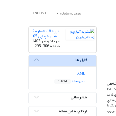
ورود به سامانه
ENGLISH
دوره 18، شماره 2
- شماره پیاپی 105
خرداد و تیر 1403
صفحه
295-306
فایل ها
XML
اصل مقاله
1.12 M
ن شاخص
ت، لذا
 روی ذرت
هم رسانی
نتایج
لومتریک با
ارجاع به این مقاله
03/0 مترمربع‌برمترمربع نسبت به روش نسبت روشنه (دستگاه AccuPAR) با مقادیر NRMSE و MBE به ترتیب