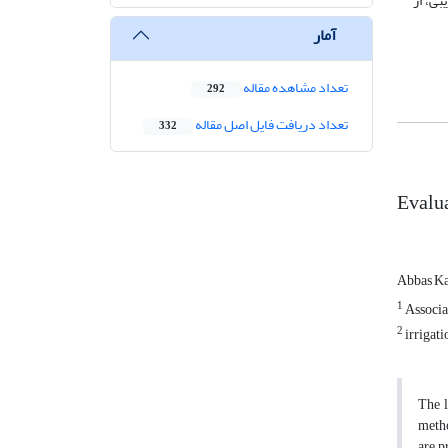
 از سطح مزرعه برای تخمین LAI به روش تخریبی، از
آمار
تعداد مشاهده مقاله
292
تعداد دریافت فایل اصل مقاله
332
Evalua
Abbas K
1
Associat
2
irrigati
The l
metho
are p