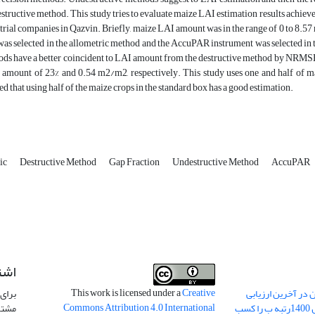
estructive method. This study tries to evaluate maize LAI estimation results achie
trial companies in Qazvin. Briefly, maize LAI amount was in the range of 0 to 8.5
as selected in the allometric method and the AccuPAR instrument was selected in th
ds have a better coincident to LAI amount from the destructive method by NR
mount of 23% and 0.54 m2/m2, respectively. This study uses one and half of mai
d that using half of the maize crops in the standard box has a good estimation.
ic
Destructive Method
Gap Fraction
Undestructive Method
AccuPAR
اشت
This work is licensed under a
Creative
 در آخرین ارزیابی
برای 
Commons Attribution 4.0 International
نشریات علمی کشور در سال 1400رتبه ب را کسب
مشتر