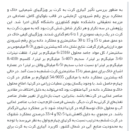
به منظور بررسی تأثیر آبیاری کرت به کرت بر ویژگی‎های شیمیایی خاک و
عملکرد برنج رقم شیرودی، آزمایشی در قالب بلوک‎های کامل تصادفی در
مزرعه تحقیقاتی دانشکده علوم کشاورزی دانشگاه گیلان اجرا شد. این
پژوهش در سه تکرار و هر تکرار شامل شش کرت بود که به صورت کرت به
کرت در یک ردیف عمودی از 1 تا 6 نام گذاری شدند. ویژگی‎های کیفی خاک در
دو عمق صفر تا 15 و 15 تا 30 سانتی‎متری و عملکرد دانه برنج رقم شیرودی
مورد ارزیابی قرار گرفت. نتایج نشان داد که بیشترین شوری (8/3 میلی‎موس بر
سانتی‎متر)، کل مواد جامد محلول (6/2316 میلی‎گرم بر لیتر)، غلظت نیترات
(3/6 میلی‎گرم بر لیتر)، سدیم (5/407 میلی‎گرم بر لیتر)، کلسیم (8/410
میلی‎گرم بر لیتر) و نسبت جذب سدیم (6/5 میلی‎اکی والان بر لیتر) در عصاره
اشباع خاک برای عمق صفر تا 15 سانتی‎متری کرت ششم به دست آمد. در حالی
که بیشترین عملکرد دانه با میانگین 54/9035 کیلوگرم بر هکتار در کرت
چهارم حاصل شد. با وجود یکسان بودن عملیات زراعی در کرت‎ها، املاح محلول
خاک و عملکرد دانه در آنها متفاوت بود که می‌تواند به دلیل اختلاف در مقادیر
عناصر غذایی در کرت‌ها باشد. بنابراین، جهت بازداری از تغییر مقدار عناصر
تغذیه‌ای از کرتی به کرت دیگر، بایستی فرصت لازم جهت جذب عناصر غذایی
آب و محلول خاک توسط گیاه در کرت‎ها ایجاد شود تا بر عملکرد نهایی اثرگذار
باشد. در مجموع، به دلیل کاهش تنها 92/5 و 33/4 درصدی عملکرد شلتوک
در کرت ششم به ترتیب نسبت به کرتهای چهارم و اول به نظر می‌رسد با توجه
به محدودیت منابع آبی در شمال کشور، کاربرد آبیاری کرت به کرت برای