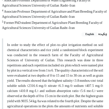
Associate Professor, Department of Water Engineering, Faculty of
Agricultural Sciences, University of Guilan , Rasht-Iran
4
Associate Professor, Department of Agriculture and Plant Breeding, Faculty of
Agricultural Sciences, University of Guilan, Rasht-Iran
5
Former PhD student, Department of Agriculture, Plant Breeding, Faculty of
Agricultural Sciences, University of Guilan, Rasht-Iran
چکیده
English
In order to study the effect of plot-to-plot irrigation method on soil
chemical characteristics and rice yield, a randomized block experiment
was conducted in the research farm of the Faculty of Agricultural
Sciences of University of Guilan. This research was done in three
repetitions and each repetition included six plots which were named plot
by plot in a vertical row from 1 to 6. The quality characteristics of the soil
were evaluated at two depths of 0 to 15 and 15 to 30 cm, as well as grain
yield. The results showed that the highest salinity (3.8 mmhos/cm), total
soluble solids (2316.6 mg/l), nitrate (6.3 mg/l), sodium (407.5 mg/l),
calcium (410.8 mg/L), and sodium absorption ratio (5.6 me/L) were
observed at the depth of 0 to 15 cm in the sixth plot. But, the highest grain
yield with 9035.54 kg/ha was related to the fourth plot. Despite the same
agricultural operations in the plots, the amounts of nutrients, soil soluble