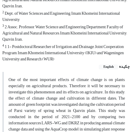
Qazvin, Iran.
2
Dept. of Water Sciences and Engineering, Imam Khomeini International
University
3
2 Assoc. Professor, Water Science and Engineering Department, Faculty of
Agricultural and Natural Resources, Imam Khomeini International University,
Qazvin, Iran.
4
1 1- Postdoctoral Researcher of Irrigation and Drainage, Joint Cooperation
Program, Imam Khomeini International University (IKIU) and Wageningen
University and Research (WUR)
چکیده
English
One of the most important effects of climate change is on plants,
especially on agricultural products. Therefore, it will be necessary to
investigate this phenomenon and its effects on agriculture. In this study,
the effect of climate change and cultivation in different dates; The
amount of green footprint was investigated during the cultivation period
of Parsi variety of spring wheat in Qazvin plain. This study was
conducted in the period of 2021-2100 and by comparing two
information sources LARS-WG and DKRZ in producing annual climate
change data and using the AquaCrop model in simulating plant response