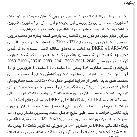
چکیده
یکی از مهم‌ترین اثرات تغییرات اقلیمی، بر روی گیاهان به ویژه بر تولیدات
کشاورزی است. از این رو بررسی این پدیده و اثرات آن بر کشاورزی ضروری
خواهد بود. در این مطالعه اثر تغییرات اقلیمی و کشت در تاریخ‌های مختلف؛ بر
میزان ردپای سبز، در طول دوره کشت رقم پارسی گندم‌ بهاره در دشت قزوین
بررسی شد. این بررسی در بازه 2021-2100 و با مقایسه دو منبع اطلاعاتی
LARS-WG و DKRZ در تولید داده‌های سالانه تغییر اقلیم و به کار‌گیری
مدل AquaCrop در شبیه‌سازی واکنش گیاه به تغییرات ذکر شده، صورت
گرفت. در دوره‌های 2040-2021، 2060-2041، 2080-20610 و 2100-2080
تاریخ‌های کشت متفاوت (15 بهمن، 1 اسفند، 15 اسفند، 1 فروردین و 15
فروردین) به منظور افزایش عملکرد گندم و کاهش ردپای آب سبز بررسی
شدند. طبق نتایج حاصل از شرایط اقلیمی مدل LARS-WG تحت سناریوهای
5/4 و 5/8، در هر 4 دوره آتی میانگین ردپای آب سبز به جز سه مورد در کل
تاریخ‌ها، نسبت به مقدار آن در دوره پایه کاهش خواهد داشت. این در حالی
است که تحت شرایط اقلیمی پایگاه اطلاعاتی DKRZ در سناریوهای 5/4 و 5/8،
در اکثر تاریخ‌ها و دوره‌ها میانگین ردپای آب سبز نسبت به مقدار آن در دوره
پایه کاهش خواهد داشت. طبق نتایج حاصل شده، بیشترین مقدار ردپای آب
سبز در تمام این دوره‌ها و مدل‌ها در دوره 2040-2021 تحت شرایط اقلیمی
پایگاه اطلاعاتی DKRZ در سناریو 5/4 در صورتی که تاریخ کشت 15 بهمن ماه
انجام شود که مقدار مصرف آب در آن برابر 273 متر مکعب بر تن با انحراف