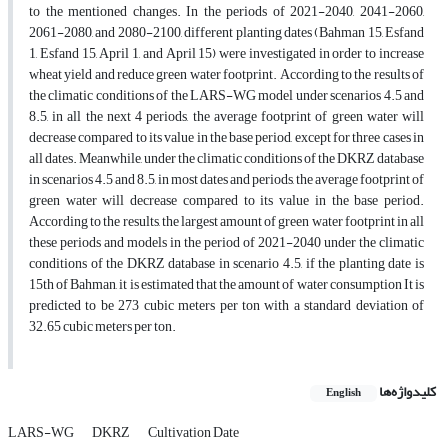
to the mentioned changes. In the periods of 2021-2040, 2041-2060,
2061-2080, and 2080-2100, different planting dates (Bahman 15, Esfand
1, Esfand 15, April 1, and April 15) were investigated in order to increase
wheat yield and reduce green water footprint. According to the results of
the climatic conditions of the LARS-WG model under scenarios 4.5 and
8.5, in all the next 4 periods, the average footprint of green water will
decrease compared to its value in the base period, except for three cases in
all dates. Meanwhile, under the climatic conditions of the DKRZ database
in scenarios 4.5 and 8.5, in most dates and periods, the average footprint of
green water will decrease compared to its value in the base period.
According to the results, the largest amount of green water footprint in all
these periods and models in the period of 2021-2040 under the climatic
conditions of the DKRZ database in scenario 4.5, if the planting date is
15th of Bahman, it is estimated that the amount of water consumption It is
predicted to be 273 cubic meters per ton with a standard deviation of
32.65 cubic meters per ton.
کلیدواژه‌ها
English
LARS-WG
DKRZ
Cultivation Date