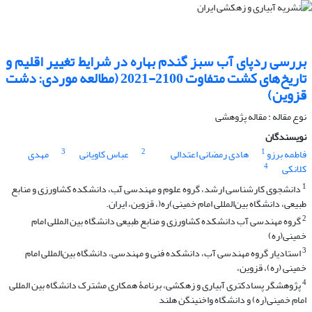
بررسی ردپای آب سبز گندم بهاره در شرایط تغییر اقلیم و
تاریخ‌های کشت متفاوت 2100-2021 (مطالعه موردی: دشت
قزوین)
نوع مقاله : مقاله پژوهشی
نویسندگان
3
2
1
فاطمه برزو
هادی رمضانی اعتدالی
عباس کاویانی
مهدی
4
کلانکی
1
دانشجوی کارشناسی ارشد، گروه علوم و مهندسی آّب، دانشکده کشاورزی و منابع
طبیعی، دانشگاه بین‌المللی امام خمینی)ره(، قزوین، ایران.
2
گروه مهندسی آب دانشکده کشاورزی و منابع طبیعی دانشگاه بین المللی امام
خمینی(ره)
3
استادیار گروه مهندسی آب، دانشکده فنی و مهندسی، دانشگاه بین‌المللی امام
خمینی (ره)، قزوین،
4
پژوهشگر پسادکتری آبیاری و زهکشی، برنامۀ همکاری مشترک دانشگاه بین المللی
امام خمینی(ره) و دانشگاه واخنینگن هلند